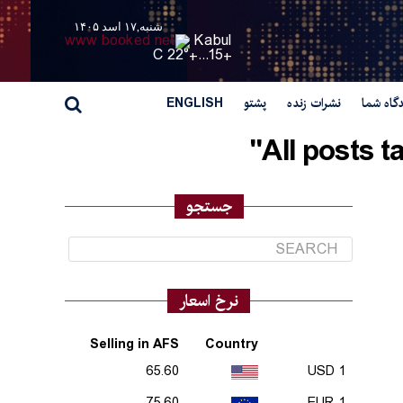
شنبه,۱۷ اسد ۱۴۰۵
Kabul
22° C
+
15...
+
گاه شما
نشرات زنده
پشتو
ENGLISH
All posts 
جستجو
نرخ اسعار
Selling in AFS
Country
65.60
1 USD