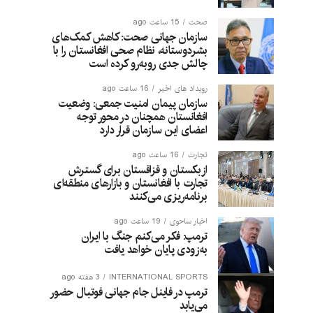
صحت
15 ساعت ago
سازمان جهانی صحت: کاهش کمک‌های
بشردوستانه، نظام صحی افغانستان را با
چالش جدی روبه‌رو کرده است
رویداد های اخیر
16 ساعت ago
سازمان پیمان امنیت جمعی: وضعیت
افغانستان همچنان در محور توجه
اعضای این سازمان قرار دارد
تجارت
16 ساعت ago
ازبکستان و قزاقستان برای گسترش
تجارت با افغانستان و بازارهای منطقه‌ای
برنامه‌ریزی می‌کنند
اخبار ساحوی
19 ساعت ago
ترمپ: فکر می‌کنم جنگ با ایران
به‌زودی پایان خواهد یافت
INTERNATIONAL SPORTS
3 هفته ago
ترمپ در فاینل جام جهانی فوتبال حضور
می‌یابد