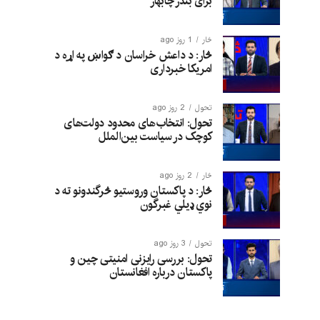
برای بندر چابهار
څار
1 روز ago
څار: د داعش خراسان د ګواښ په اړه د
امریکا خبرداری
تحول
2 روز ago
تحول: انتخاب‌های محدود دولت‌های
کوچک در سیاست بین‌الملل
څار
2 روز ago
څار: د پاکستان وروستیو څرگندونو ته د
نوي ډیلي غبرگون
تحول
3 روز ago
تحول: بررسی رایزنی امنیتی چین و
پاکستان درباره افغانستان