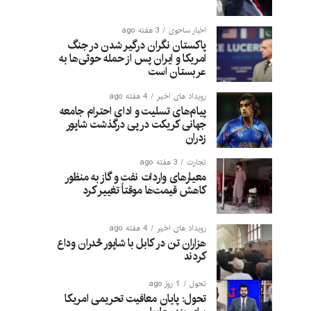
اخبار ساحوی
3 هفته ago
پاکستان نگران درگیر شدن در جنگ
امریکا و ایران پس از حمله حوثی‌ها به
عربستان است
رویداد های اخیر
4 هفته ago
پیام‌های تسلیت و ادای احترام جامعه
جهانی کریکت در پی درگذشت شاپور
زدران
تجارت
3 هفته ago
معیارهای واردات نفت و گاز به منظور
کاهش قیمت‌ها موقتاً تغییر کرد
رویداد های اخیر
4 هفته ago
هزاران تن در کابل با شاپور ځدران وداع
کردند
تحول
1 روز ago
تحول: پایان معافیت تحریمی امریکا