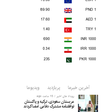
75.60
1 EUR
89.90
1 PND
17.60
1 AED
1.40
1 TRY
690
1000 INR
0.34
1000 IRR
235
1000 PKR
آخرین خبرها
پربازدید
ویدیوها
رویداد های اخیر
15 ساعت ago
عربستان سعودی، ترکیه و پاکستان
توافقنامه مشترک دفاعی امضا کردند