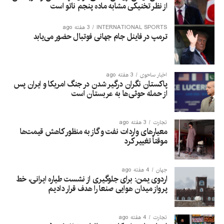
از نظر تخنیکی مشابه ماده پنجم ناتو است
INTERNATIONAL SPORTS
3 هفته ago
ترمپ در فاینل جام جهانی فوتبال حضور می‌یابد
اخبار ساحوی
3 هفته ago
پاکستان نگران درگیر شدن در جنگ امریکا و ایران پس
از حمله حوثی‌ها به عربستان است
تجارت
3 هفته ago
معیارهای واردات نفت و گاز به منظور کاهش قیمت‌ها
موقتاً تغییر کرد
جهان
4 هفته ago
اردوی یمن: برای جلوگیری از نشست طیاره ایرانی، خط
پرواز میدان هوایی صنعا را هدف قرار دادیم
تجارت
4 هفته ago