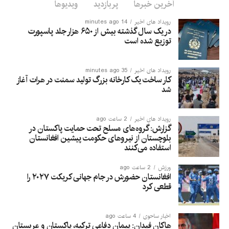
آخرین خبرها
پربازدید
ویدیوها
رویداد های اخیر
14 minutes ago
در یک سال گذشته بیش از ۶۵۰ هزار جلد پاسپورت
توزیع شده است
رویداد های اخیر
35 minutes ago
کار ساخت یک کارخانه بزرگ تولید سمنت در هرات آغاز
شد
رویداد های اخیر
2 ساعت ago
گزارش: گروه‌های مسلح تحت حمایت پاکستان در
بلوچستان از نیروهای حکومت پیشین افغانستان
استفاده می‌کنند
ورزش
2 ساعت ago
افغانستان حضورش در جام جهانی کریکت ۲۰۲۷ را
قطعی کرد
اخبار ساحوی
4 ساعت ago
هاکان فیدان: پیمان دفاعی ترکیه، پاکستان و عربستان