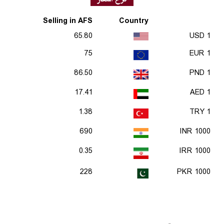
Selling in AFS
Country
65.80
1 USD
75
1 EUR
86.50
1 PND
17.41
1 AED
1.38
1 TRY
690
1000 INR
0.35
1000 IRR
228
1000 PKR