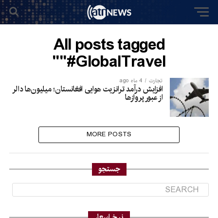
All posts tagged
"#GlobalTravel"
تجارت
4 ماه ago
افزایش درآمد ترانزیت هوایی افغانستان؛ میلیون‌ها دالر
از عبور پروازها
MORE POSTS
جستجو
نرخ اسعار