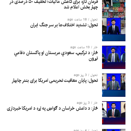
فرمان تازه برای کاهش مالیات؛ تخفیف ۵۰ درصدی در
چهار بخش اعلام شد
تحول
18 ساعت ago
تحول: تشدید اختلاف‌ها بر سر جنگ ایران
څار
19 ساعت ago
څار: د ترکیې، سعودي عربستان او پاکستان دفاعي
تړون
تحول
3 روز ago
تحول: پایان معافیت تحریمی امریکا برای بندر چابهار
څار
3 روز ago
څار: د داعش خراسان د ګواښ په اړه د امریکا خبرداری
تحول
4 روز ago