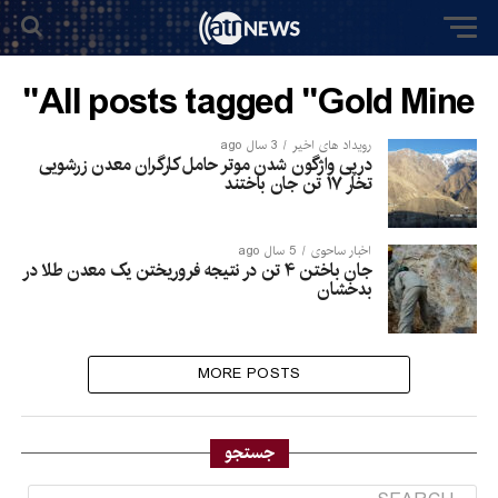
All posts tagged "Gold Mine"
رویداد های اخیر
3 سال ago
درپی واژگون شدن موتر حامل کارگران معدن زرشویی
تخار ۱۷ تن جان باختند
اخبار ساحوی
5 سال ago
جان باختن ۴ تن در نتیجه فروریختن یک معدن طلا در
بدخشان
MORE POSTS
جستجو