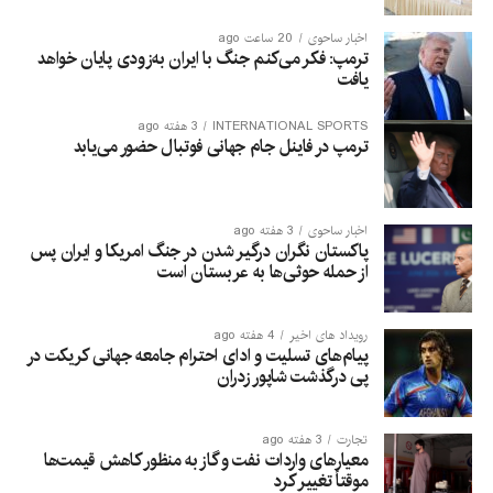
اخبار ساحوی
20 ساعت ago
ترمپ: فکر می‌کنم جنگ با ایران به‌زودی پایان خواهد
یافت
INTERNATIONAL SPORTS
3 هفته ago
ترمپ در فاینل جام جهانی فوتبال حضور می‌یابد
اخبار ساحوی
3 هفته ago
پاکستان نگران درگیر شدن در جنگ امریکا و ایران پس
از حمله حوثی‌ها به عربستان است
رویداد های اخیر
4 هفته ago
پیام‌های تسلیت و ادای احترام جامعه جهانی کریکت در
پی درگذشت شاپور زدران
تجارت
3 هفته ago
معیارهای واردات نفت و گاز به منظور کاهش قیمت‌ها
موقتاً تغییر کرد