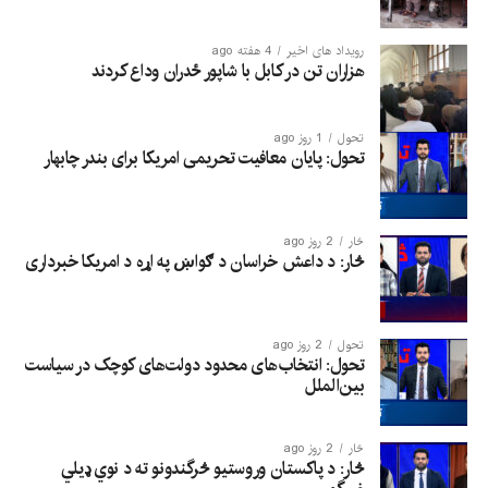
رویداد های اخیر
4 هفته ago
هزاران تن در کابل با شاپور ځدران وداع کردند
تحول
1 روز ago
تحول: پایان معافیت تحریمی امریکا برای بندر چابهار
څار
2 روز ago
څار: د داعش خراسان د ګواښ په اړه د امریکا خبرداری
تحول
2 روز ago
تحول: انتخاب‌های محدود دولت‌های کوچک در سیاست
بین‌الملل
څار
2 روز ago
څار: د پاکستان وروستیو څرگندونو ته د نوي ډیلي