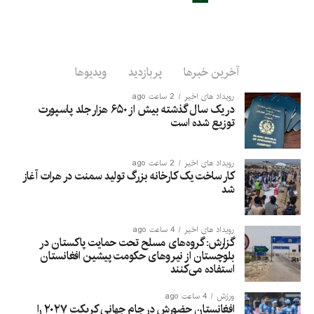
آخرین خبرها
پربازدید
ویدیوها
رویداد های اخیر
2 ساعت ago
در یک سال گذشته بیش از ۶۵۰ هزار جلد پاسپورت
توزیع شده است
رویداد های اخیر
2 ساعت ago
کار ساخت یک کارخانه بزرگ تولید سمنت در هرات آغاز
شد
رویداد های اخیر
4 ساعت ago
گزارش: گروه‌های مسلح تحت حمایت پاکستان در
بلوچستان از نیروهای حکومت پیشین افغانستان
استفاده می‌کنند
ورزش
4 ساعت ago
افغانستان حضورش در جام جهانی کریکت ۲۰۲۷ را