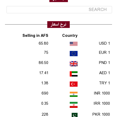
نرخ اسعار
Selling in AFS
Country
65.80
1 USD
75
1 EUR
86.50
1 PND
17.41
1 AED
1.38
1 TRY
690
1000 INR
0.35
1000 IRR
228
1000 PKR