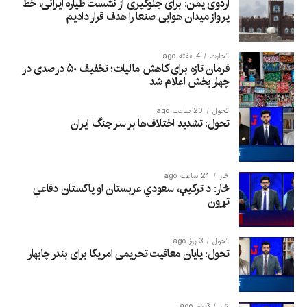
اردوی یمن: برای جلوگیری از نشست طیاره ایرانی، خط
پرواز میدان هوایی صنعا را هدف قرار دادیم
تجارت
4 هفته ago
فرمان تازه برای کاهش مالیات؛ تخفیف ۵۰ درصدی در
چهار بخش اعلام شد
تحول
20 ساعت ago
تحول: تشدید اختلاف‌ها بر سر جنگ ایران
څار
21 ساعت ago
څار: د ترکیې، سعودي عربستان او پاکستان دفاعي
تړون
تحول
3 روز ago
تحول: پایان معافیت تحریمی امریکا برای بندر چابهار
څار
3 روز ago