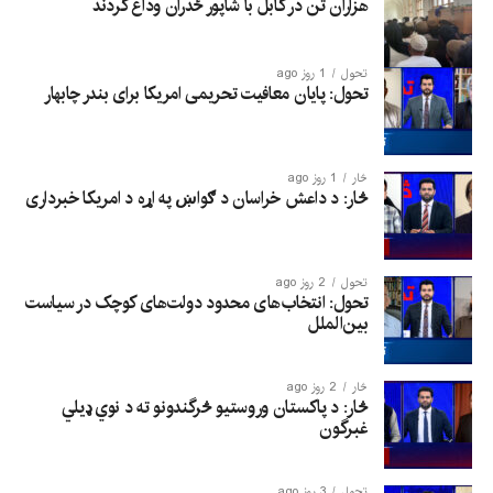
هزاران تن در کابل با شاپور ځدران وداع کردند
تحول
1 روز ago
تحول: پایان معافیت تحریمی امریکا برای بندر چابهار
څار
1 روز ago
څار: د داعش خراسان د ګواښ په اړه د امریکا خبرداری
تحول
2 روز ago
تحول: انتخاب‌های محدود دولت‌های کوچک در سیاست
بین‌الملل
څار
2 روز ago
څار: د پاکستان وروستیو څرگندونو ته د نوي ډیلي
غبرگون
تحول
3 روز ago