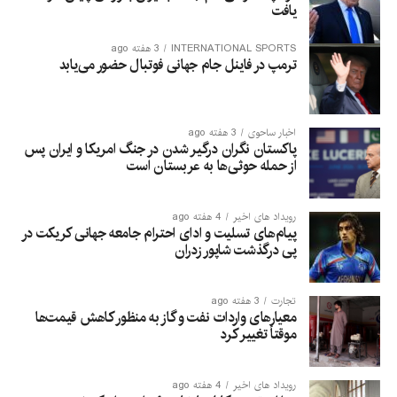
یافت
INTERNATIONAL SPORTS
3 هفته ago
ترمپ در فاینل جام جهانی فوتبال حضور می‌یابد
اخبار ساحوی
3 هفته ago
پاکستان نگران درگیر شدن در جنگ امریکا و ایران پس
از حمله حوثی‌ها به عربستان است
رویداد های اخیر
4 هفته ago
پیام‌های تسلیت و ادای احترام جامعه جهانی کریکت در
پی درگذشت شاپور زدران
تجارت
3 هفته ago
معیارهای واردات نفت و گاز به منظور کاهش قیمت‌ها
موقتاً تغییر کرد
رویداد های اخیر
4 هفته ago