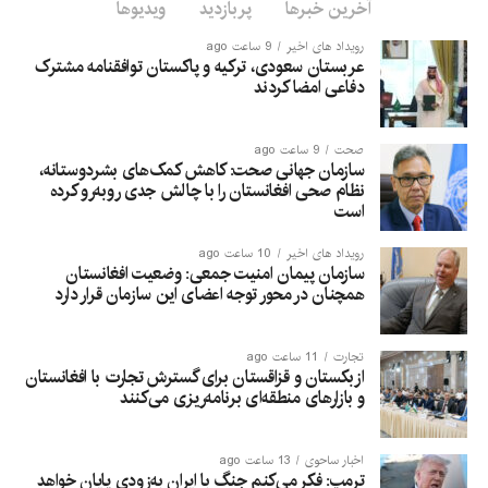
آخرین خبرها
پربازدید
ویدیوها
رویداد های اخیر
9 ساعت ago
عربستان سعودی، ترکیه و پاکستان توافقنامه مشترک
دفاعی امضا کردند
صحت
9 ساعت ago
سازمان جهانی صحت: کاهش کمک‌های بشردوستانه،
نظام صحی افغانستان را با چالش جدی روبه‌رو کرده
است
رویداد های اخیر
10 ساعت ago
سازمان پیمان امنیت جمعی: وضعیت افغانستان
همچنان در محور توجه اعضای این سازمان قرار دارد
تجارت
11 ساعت ago
ازبکستان و قزاقستان برای گسترش تجارت با افغانستان
و بازارهای منطقه‌ای برنامه‌ریزی می‌کنند
اخبار ساحوی
13 ساعت ago
ترمپ: فکر می‌کنم جنگ با ایران به‌زودی پایان خواهد