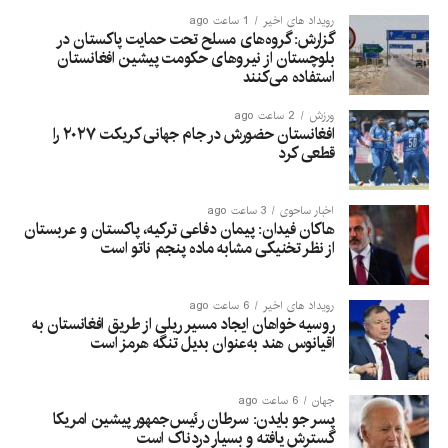
رویداد های اخیر
1 ساعت ago
گزارش: گروه‌های مسلح تحت حمایت پاکستان در
بلوچستان از نیروهای حکومت پیشین افغانستان
استفاده می‌کنند
ورزش
2 ساعت ago
افغانستان حضورش در جام جهانی کریکت ۲۰۲۷ را
قطعی کرد
اخبار ساحوی
3 ساعت ago
هاکان فیدان: پیمان دفاعی ترکیه، پاکستان و عربستان
از نظر تخنیکی مشابه ماده پنجم ناتو است
رویداد های اخیر
6 ساعت ago
روسیه خواهان ایجاد مسیر ریلی از طریق افغانستان به
اقیانوس هند به‌عنوان بدیل تنگه هرمز است
جهان
6 ساعت ago
پسر جو بایدن: سرطان رئیس‌جمهور پیشین امریکا
گسترش یافته و بسیار دردناک است