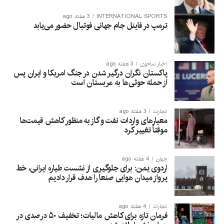
INTERNATIONAL SPORTS
3 هفته ago
ترمپ در فاینل جام جهانی فوتبال حضور می‌یابد
اخبار ساحوی
3 هفته ago
پاکستان نگران درگیر شدن در جنگ امریکا و ایران پس
از حمله حوثی‌ها به عربستان است
تجارت
3 هفته ago
معیارهای واردات نفت و گاز به منظور کاهش قیمت‌ها
موقتاً تغییر کرد
جهان
4 هفته ago
اردوی یمن: برای جلوگیری از نشست طیاره ایرانی، خط
پرواز میدان هوایی صنعا را هدف قرار دادیم
تجارت
4 هفته ago
فرمان تازه برای کاهش مالیات؛ تخفیف ۵۰ درصدی در