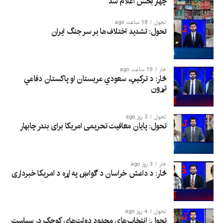
چهار بخش اعلام شد
تحول
18 ساعت ago
تحول: تشدید اختلاف‌ها بر سر جنگ ایران
څار
19 ساعت ago
څار: د ترکیې، سعودي عربستان او پاکستان دفاعي
تړون
تحول
3 روز ago
تحول: پایان معافیت تحریمی امریکا برای بندر چابهار
څار
3 روز ago
څار: د داعش خراسان د ګواښ په اړه د امریکا خبرداری
تحول
4 روز ago
تحول: انتخاب‌های محدود دولت‌های کوچک در سیاست