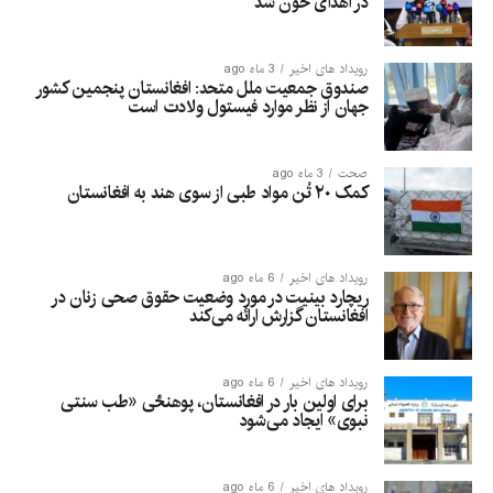
در اهدای خون شد
رویداد های اخیر
3 ماه ago
صندوق جمعیت ملل متحد: افغانستان پنجمین کشور
جهان از نظر موارد فیستول ولادت است
صحت
3 ماه ago
کمک ۲۰ تُن مواد طبی از سوی هند به افغانستان
رویداد های اخیر
6 ماه ago
ریچارد بینیت در مورد وضعیت حقوق صحی زنان در
افغانستان گزارش ارائه می‌کند
رویداد های اخیر
6 ماه ago
برای اولین بار در افغانستان، پوهنځی «طب سنتی
نبوی» ایجاد می‌شود
رویداد های اخیر
6 ماه ago