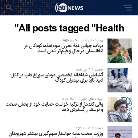
All posts tagged "Health"
رویداد های اخیر
5 روز ago
برنامه جهانی غذا: بحران سوءتغذیه کودکان در
افغانستان در حال وخیم‌تر شدن است
صحت
7 روز ago
گشایش شفاخانه تخصصی درمان سوراخ قلب در کابل؛
امید تازه برای بیماران کودک
رویداد های اخیر
1 ماه ago
والی کندهار از ترکیه خواست حمایت خود از بخش صحت
و توسعه را گسترش دهد
صحت
2 ماه ago
وزارت صحت عامه خواستار سهم‌گیری بیشتر شهروندان