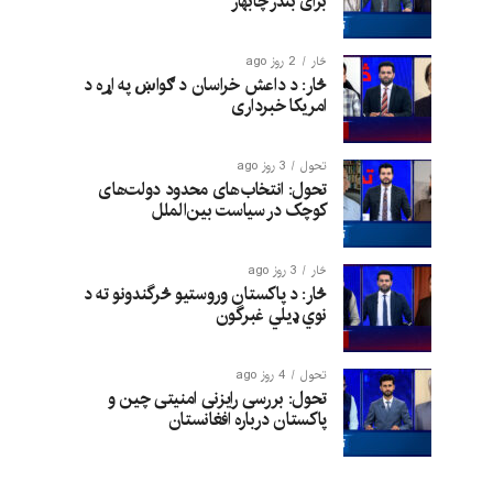
برای بندر چابهار
څار
2 روز ago
څار: د داعش خراسان د ګواښ په اړه د
امریکا خبرداری
تحول
3 روز ago
تحول: انتخاب‌های محدود دولت‌های
کوچک در سیاست بین‌الملل
څار
3 روز ago
څار: د پاکستان وروستیو څرگندونو ته د
نوي ډیلي غبرگون
تحول
4 روز ago
تحول: بررسی رایزنی امنیتی چین و
پاکستان درباره افغانستان