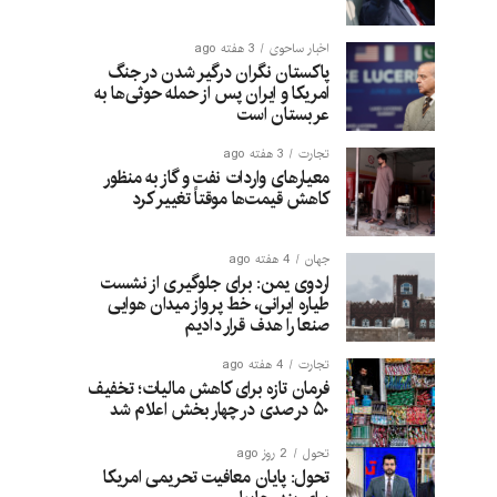
اخبار ساحوی
3 هفته ago
پاکستان نگران درگیر شدن در جنگ
امریکا و ایران پس از حمله حوثی‌ها به
عربستان است
تجارت
3 هفته ago
معیارهای واردات نفت و گاز به منظور
کاهش قیمت‌ها موقتاً تغییر کرد
جهان
4 هفته ago
اردوی یمن: برای جلوگیری از نشست
طیاره ایرانی، خط پرواز میدان هوایی
صنعا را هدف قرار دادیم
تجارت
4 هفته ago
فرمان تازه برای کاهش مالیات؛ تخفیف
۵۰ درصدی در چهار بخش اعلام شد
تحول
2 روز ago
تحول: پایان معافیت تحریمی امریکا