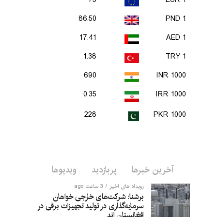
75
1 EUR
86.50
1 PND
17.41
1 AED
1.38
1 TRY
690
1000 INR
0.35
1000 IRR
228
1000 PKR
آخرین خبرها
پربازدید
ویدیوها
رویداد های اخیر
3 ساعت ago
برشنا: شرکت‌های خارجی خواهان
سرمایه‌گذاری در تولید تجهیزات برقی در
افغانستان‌ اند