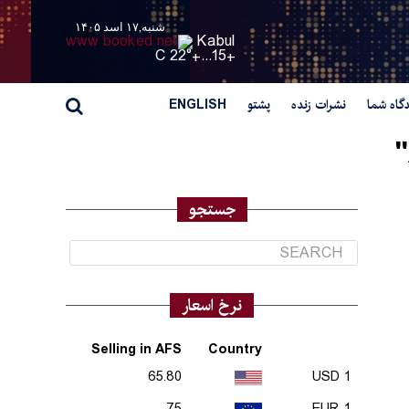
شنبه,۱۷ اسد ۱۴۰۵
Kabul
22° C
+
15...
+
گاه شما
نشرات زنده
پشتو
ENGLISH
جستجو
نرخ اسعار
Selling in AFS
Country
65.80
1 USD