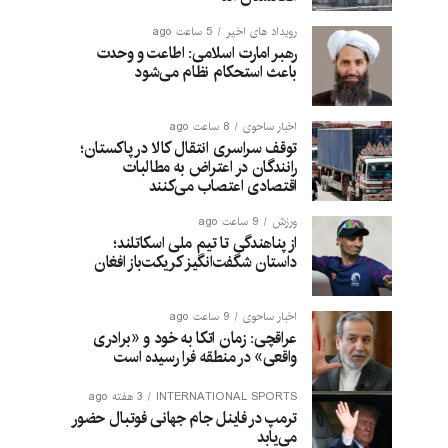
رویداد های اخیر
5 ساعت ago
رهبر امارت اسلامی: اطاعت و وحدت
باعث استحکام نظام می‌شود
اخبار ساحوی
8 ساعت ago
توقف سراسری انتقال کالا در پاکستان؛
رانندگان در اعتراض به مطالبات
اقتصادی اعتصاب می‌کنند
ورزش
9 ساعت ago
از پناهندگی تا تیم ملی اسکاتلند؛
داستان شگفت‌انگیز کریکت‌باز افغان
اخبار ساحوی
9 ساعت ago
عراقچی: زمان اتکا به خود و «برادری
واقعی» در منطقه فرا رسیده است
INTERNATIONAL SPORTS
3 هفته ago
ترمپ در فاینل جام جهانی فوتبال حضور
می‌یابد