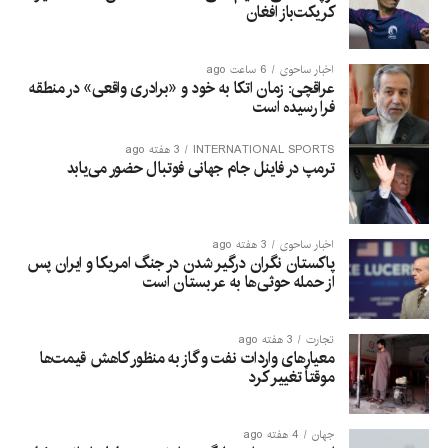
کریکت‌باز افغان
اخبار ساحوی
6 ساعت ago
عراقچی: زمان اتکا به خود و «برادری واقعی» در منطقه
فرا رسیده است
INTERNATIONAL SPORTS
3 هفته ago
ترمپ در فاینل جام جهانی فوتبال حضور می‌یابد
اخبار ساحوی
3 هفته ago
پاکستان نگران درگیر شدن در جنگ امریکا و ایران پس
از حمله حوثی‌ها به عربستان است
تجارت
3 هفته ago
معیارهای واردات نفت و گاز به منظور کاهش قیمت‌ها
موقتاً تغییر کرد
جهان
4 هفته ago