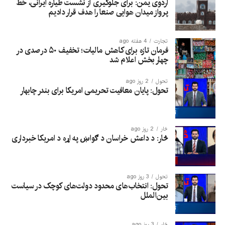
اردوی یمن: برای جلوگیری از نشست طیاره ایرانی، خط
پرواز میدان هوایی صنعا را هدف قرار دادیم
تجارت
4 هفته ago
فرمان تازه برای کاهش مالیات؛ تخفیف ۵۰ درصدی در
چهار بخش اعلام شد
تحول
2 روز ago
تحول: پایان معافیت تحریمی امریکا برای بندر چابهار
څار
2 روز ago
څار: د داعش خراسان د ګواښ په اړه د امریکا خبرداری
تحول
3 روز ago
تحول: انتخاب‌های محدود دولت‌های کوچک در سیاست
بین‌الملل
څار
3 روز ago