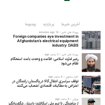
آخرین خبرها
پربازدید
ویدیوها
رویداد های اخیر
16 minutes ago
Foreign companies eye investment in
Afghanistan’s electrical equipment
industry: DABS
رویداد های اخیر
3 ساعت ago
رهبر امارت اسلامی: اطاعت و وحدت باعث استحکام
نظام می‌شود
اخبار ساحوی
6 ساعت ago
توقف سراسری انتقال کالا در پاکستان؛ رانندگان در
اعتراض به مطالبات اقتصادی اعتصاب می‌کنند
ورزش
6 ساعت ago
از پناهندگی تا تیم ملی اسکاتلند؛ داستان شگفت‌انگیز