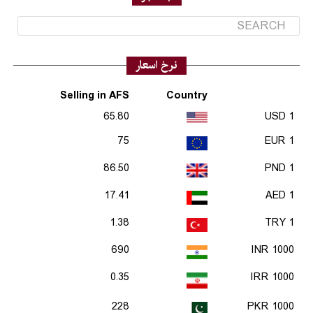
نرخ اسعار
Selling in AFS
Country
65.80
1 USD
75
1 EUR
86.50
1 PND
17.41
1 AED
1.38
1 TRY
690
1000 INR
0.35
1000 IRR
228
1000 PKR