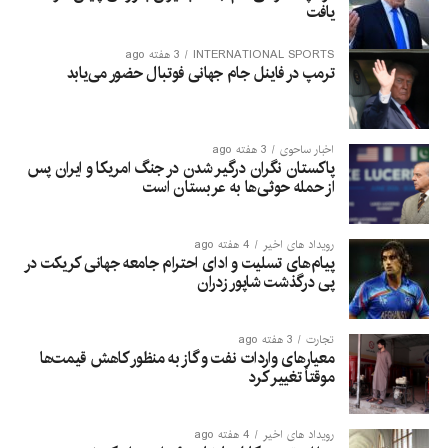
یافت
INTERNATIONAL SPORTS
3 هفته ago
ترمپ در فاینل جام جهانی فوتبال حضور می‌یابد
اخبار ساحوی
3 هفته ago
پاکستان نگران درگیر شدن در جنگ امریکا و ایران پس
از حمله حوثی‌ها به عربستان است
رویداد های اخیر
4 هفته ago
پیام‌های تسلیت و ادای احترام جامعه جهانی کریکت در
پی درگذشت شاپور زدران
تجارت
3 هفته ago
معیارهای واردات نفت و گاز به منظور کاهش قیمت‌ها
موقتاً تغییر کرد
رویداد های اخیر
4 هفته ago