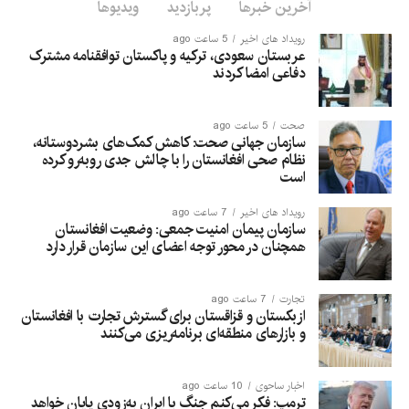
آخرین خبرها
پربازدید
ویدیوها
رویداد های اخیر
5 ساعت ago
عربستان سعودی، ترکیه و پاکستان توافقنامه مشترک
دفاعی امضا کردند
صحت
5 ساعت ago
سازمان جهانی صحت: کاهش کمک‌های بشردوستانه،
نظام صحی افغانستان را با چالش جدی روبه‌رو کرده
است
رویداد های اخیر
7 ساعت ago
سازمان پیمان امنیت جمعی: وضعیت افغانستان
همچنان در محور توجه اعضای این سازمان قرار دارد
تجارت
7 ساعت ago
ازبکستان و قزاقستان برای گسترش تجارت با افغانستان
و بازارهای منطقه‌ای برنامه‌ریزی می‌کنند
اخبار ساحوی
10 ساعت ago
ترمپ: فکر می‌کنم جنگ با ایران به‌زودی پایان خواهد