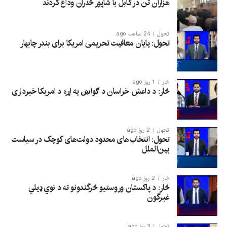
هزاران تن در کابل با شاپور ځدران وداع کردند
تحول
24 ساعت ago
تحول: پایان معافیت تحریمی امریکا برای بندر چابهار
څار
1 روز ago
څار: د داعش خراسان د ګواښ په اړه د امریکا خبرداری
تحول
2 روز ago
تحول: انتخاب‌های محدود دولت‌های کوچک در سیاست
بین‌الملل
څار
2 روز ago
څار: د پاکستان وروستیو څرگندونو ته د نوي ډیلي
غبرگون
تحول
3 روز ago