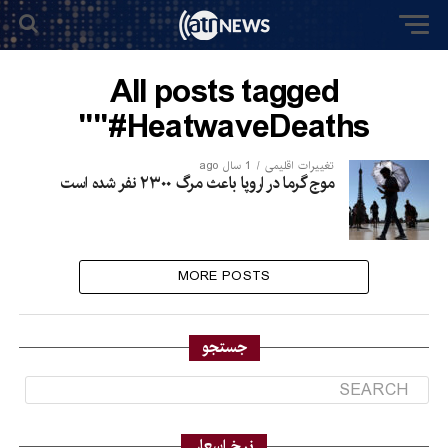
All posts tagged
"#HeatwaveDeaths"
تغییرات اقلیمی
1 سال ago
موج گرما در اروپا باعث مرگ ۲۳۰۰ نفر شده است
MORE POSTS
جستجو
نرخ اسعار