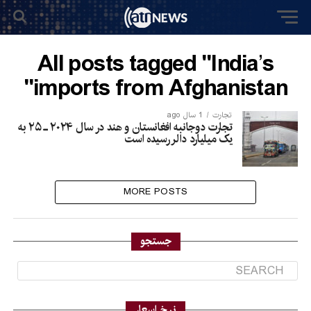
All posts tagged "India’s
imports from Afghanistan"
تجارت
1 سال ago
تجارت دوجانبه افغانستان و هند در سال ۲۰۲۴ ـ ۲۵ به
یک میلیارد دالر رسیده است
MORE POSTS
جستجو
نرخ اسعار