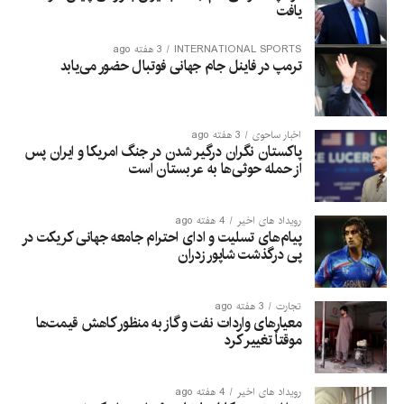
یافت
INTERNATIONAL SPORTS
3 هفته ago
ترمپ در فاینل جام جهانی فوتبال حضور می‌یابد
اخبار ساحوی
3 هفته ago
پاکستان نگران درگیر شدن در جنگ امریکا و ایران پس
از حمله حوثی‌ها به عربستان است
رویداد های اخیر
4 هفته ago
پیام‌های تسلیت و ادای احترام جامعه جهانی کریکت در
پی درگذشت شاپور زدران
تجارت
3 هفته ago
معیارهای واردات نفت و گاز به منظور کاهش قیمت‌ها
موقتاً تغییر کرد
رویداد های اخیر
4 هفته ago