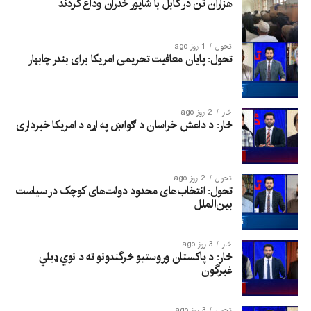
هزاران تن در کابل با شاپور ځدران وداع کردند
تحول
1 روز ago
تحول: پایان معافیت تحریمی امریکا برای بندر چابهار
څار
2 روز ago
څار: د داعش خراسان د ګواښ په اړه د امریکا خبرداری
تحول
2 روز ago
تحول: انتخاب‌های محدود دولت‌های کوچک در سیاست
بین‌الملل
څار
3 روز ago
څار: د پاکستان وروستیو څرگندونو ته د نوي ډیلي
غبرگون
تحول
3 روز ago