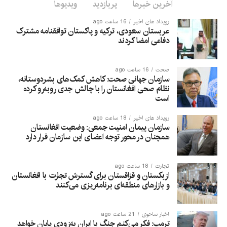
آخرین خبرها
پربازدید
ویدیوها
رویداد های اخیر
16 ساعت ago
عربستان سعودی، ترکیه و پاکستان توافقنامه مشترک
دفاعی امضا کردند
صحت
16 ساعت ago
سازمان جهانی صحت: کاهش کمک‌های بشردوستانه،
نظام صحی افغانستان را با چالش جدی روبه‌رو کرده
است
رویداد های اخیر
18 ساعت ago
سازمان پیمان امنیت جمعی: وضعیت افغانستان
همچنان در محور توجه اعضای این سازمان قرار دارد
تجارت
18 ساعت ago
ازبکستان و قزاقستان برای گسترش تجارت با افغانستان
و بازارهای منطقه‌ای برنامه‌ریزی می‌کنند
اخبار ساحوی
21 ساعت ago
ترمپ: فکر می‌کنم جنگ با ایران به‌زودی پایان خواهد