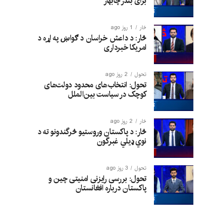
برای بندر چابهار
څار
1 روز ago
څار: د داعش خراسان د ګواښ په اړه د
امریکا خبرداری
تحول
2 روز ago
تحول: انتخاب‌های محدود دولت‌های
کوچک در سیاست بین‌الملل
څار
2 روز ago
څار: د پاکستان وروستیو څرگندونو ته د
نوي ډیلي غبرگون
تحول
3 روز ago
تحول: بررسی رایزنی امنیتی چین و
پاکستان درباره افغانستان