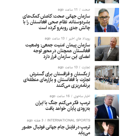
صحت
11 ساعت ago
سازمان جهانی صحت: کاهش کمک‌های
بشردوستانه، نظام صحی افغانستان را با
چالش جدی روبه‌رو کرده است
رویداد های اخیر
13 ساعت ago
سازمان پیمان امنیت جمعی: وضعیت
افغانستان همچنان در محور توجه
اعضای این سازمان قرار دارد
تجارت
13 ساعت ago
ازبکستان و قزاقستان برای گسترش
تجارت با افغانستان و بازارهای منطقه‌ای
برنامه‌ریزی می‌کنند
اخبار ساحوی
16 ساعت ago
ترمپ: فکر می‌کنم جنگ با ایران
به‌زودی پایان خواهد یافت
INTERNATIONAL SPORTS
3 هفته ago
ترمپ در فاینل جام جهانی فوتبال حضور
می‌یابد