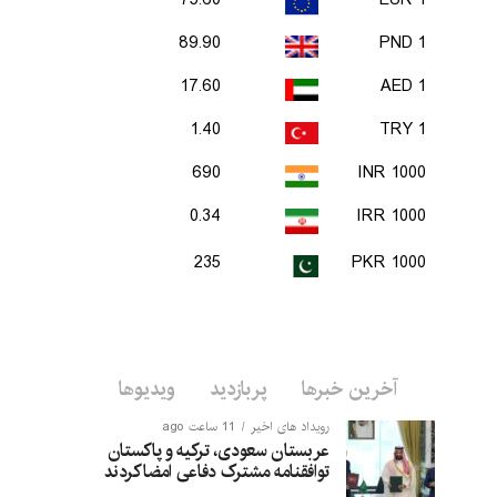
75.60
1 EUR
89.90
1 PND
17.60
1 AED
1.40
1 TRY
690
1000 INR
0.34
1000 IRR
235
1000 PKR
آخرین خبرها
پربازدید
ویدیوها
رویداد های اخیر
11 ساعت ago
عربستان سعودی، ترکیه و پاکستان
توافقنامه مشترک دفاعی امضا کردند