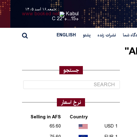
جمعه,۱۶ اسد ۱۴۰۵
Kabul
22° C
+
15...
+
گاه شما
نشرات زنده
پشتو
ENGLISH
A
جستجو
نرخ اسعار
Selling in AFS
Country
65.60
1 USD