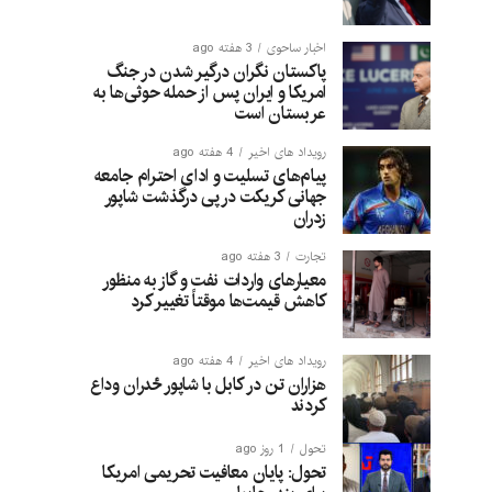
اخبار ساحوی
3 هفته ago
پاکستان نگران درگیر شدن در جنگ
امریکا و ایران پس از حمله حوثی‌ها به
عربستان است
رویداد های اخیر
4 هفته ago
پیام‌های تسلیت و ادای احترام جامعه
جهانی کریکت در پی درگذشت شاپور
زدران
تجارت
3 هفته ago
معیارهای واردات نفت و گاز به منظور
کاهش قیمت‌ها موقتاً تغییر کرد
رویداد های اخیر
4 هفته ago
هزاران تن در کابل با شاپور ځدران وداع
کردند
تحول
1 روز ago
تحول: پایان معافیت تحریمی امریکا