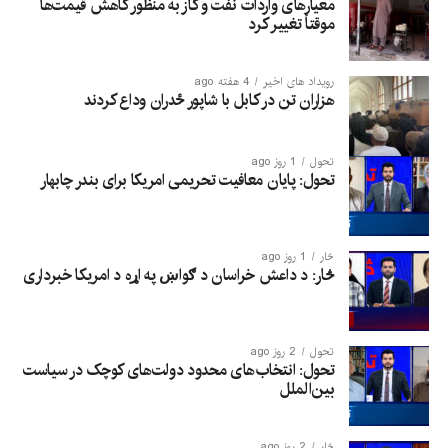
معیارهای واردات نفت و گاز به منظور کاهش قیمت‌ها
موقتاً تغییر کرد
رویداد های اخیر
4 هفته ago
هزاران تن در کابل با شاپور ځدران وداع کردند
تحول
1 روز ago
تحول: پایان معافیت تحریمی امریکا برای بندر چابهار
څار
1 روز ago
څار: د داعش خراسان د ګواښ په اړه د امریکا خبرداری
تحول
2 روز ago
تحول: انتخاب‌های محدود دولت‌های کوچک در سیاست
بین‌الملل
څار
2 روز ago