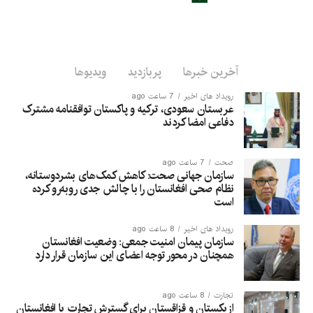
آخرین خبرها
پربازدید
ویدیوها
رویداد های اخیر
7 ساعت ago
عربستان سعودی، ترکیه و پاکستان توافقنامه مشترک
دفاعی امضا کردند
صحت
7 ساعت ago
سازمان جهانی صحت: کاهش کمک‌های بشردوستانه،
نظام صحی افغانستان را با چالش جدی روبه‌رو کرده
است
رویداد های اخیر
8 ساعت ago
سازمان پیمان امنیت جمعی: وضعیت افغانستان
همچنان در محور توجه اعضای این سازمان قرار دارد
تجارت
8 ساعت ago
ازبکستان و قزاقستان برای گسترش تجارت با افغانستان