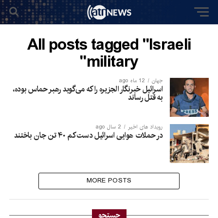
All posts tagged "Israeli
military"
جهان
12 ماه ago
اسرائیل خبرنگار الجزیره را که می‌گوید رهبر حماس بوده،
به قتل رساند
رویداد های اخیر
2 سال ago
در حملات هوایی اسرائیل دست کم ۴۰ تن جان باختند
MORE POSTS
جستجو