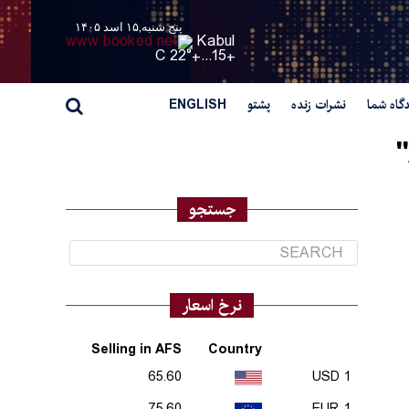
پنج شنبه,۱۵ اسد ۱۴۰۵
Kabul
22° C
+
15...
+
گاه شما
نشرات زنده
پشتو
ENGLISH
جستجو
نرخ اسعار
Selling in AFS
Country
65.60
1 USD