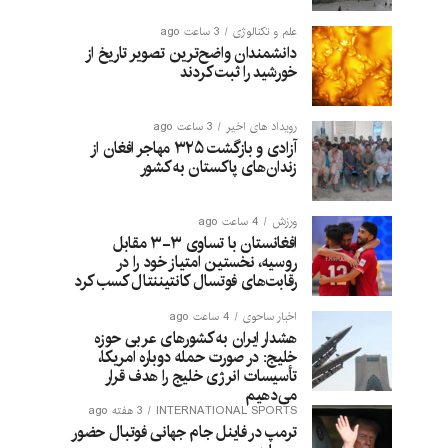
علم و تکنالوژی
3 ساعت ago
دانشمندان واضح‌ترین تصویر تاریخ از
خورشید را ثبت کردند
رویداد های اخیر
3 ساعت ago
آزادی و بازگشت ۳۲۵ مهاجر افغان از
زندان‌های پاکستان به کشور
ورزش
4 ساعت ago
افغانستان با تساوی ۳-۳ مقابل
روسیه، نخستین امتیاز خود را در
رقابت‌های فوتسال کانتیننتال کسب کرد
اخبار ساحوی
4 ساعت ago
هشدار ایران به کشورهای عربی حوزه
خلیج: در صورت حمله دوباره امریکا،
تأسیسات انرژی خلیج را هدف قرار
می‌دهیم
INTERNATIONAL SPORTS
3 هفته ago
ترمپ در فاینل جام جهانی فوتبال حضور