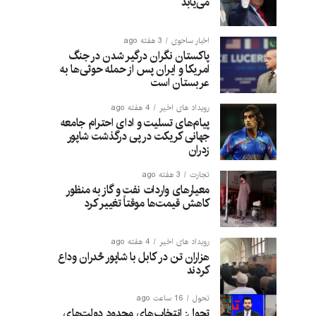
می‌یابد
اخبار ساحوی
3 هفته ago
پاکستان نگران درگیر شدن در جنگ
امریکا و ایران پس از حمله حوثی‌ها به
عربستان است
رویداد های اخیر
4 هفته ago
پیام‌های تسلیت و ادای احترام جامعه
جهانی کریکت در پی درگذشت شاپور
زدران
تجارت
3 هفته ago
معیارهای واردات نفت و گاز به منظور
کاهش قیمت‌ها موقتاً تغییر کرد
رویداد های اخیر
4 هفته ago
هزاران تن در کابل با شاپور ځدران وداع
کردند
تحول
16 ساعت ago
تحول: انتخاب‌های محدود دولت‌های