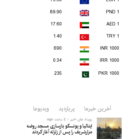
75.60
1 EUR
89.90
1 PND
17.60
1 AED
1.40
1 TRY
690
1000 INR
0.34
1000 IRR
235
1000 PKR
آخرین خبرها
پربازدید
ویدیوها
رویداد های اخیر
2 ساعت ago
ایتالیا و یونسکو بازسازی مسجد روضه
مزارشریف را پس از زلزله آغاز کردند