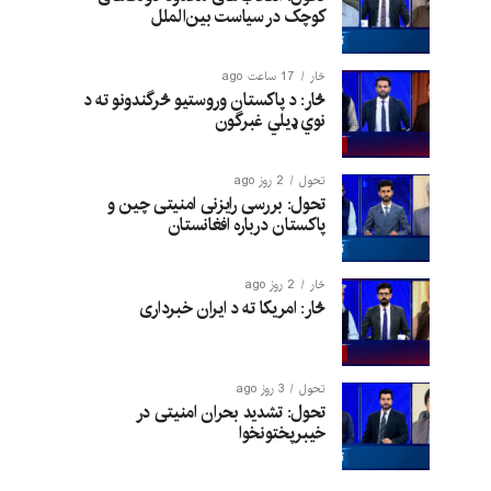
کوچک در سیاست بین‌الملل
څار
17 ساعت ago
څار: د پاکستان وروستیو څرگندونو ته د
نوي ډیلي غبرگون
تحول
2 روز ago
تحول: بررسی رایزنی امنیتی چین و
پاکستان درباره افغانستان
څار
2 روز ago
څار: امریکا ته د ایران خبرداری
تحول
3 روز ago
تحول: تشدید بحران امنیتی در
خیبرپختونخوا