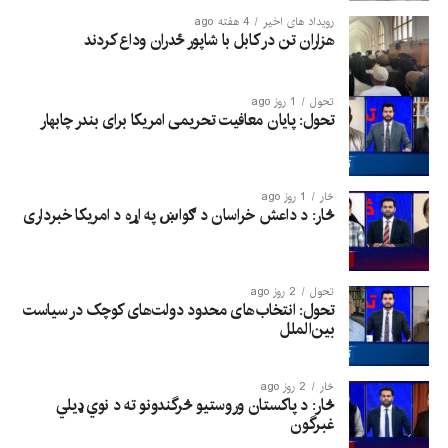
رویداد های اخیر
4 هفته ago
هزاران تن در کابل با شاپور ځدران وداع کردند
تحول
1 روز ago
تحول: پایان معافیت تحریمی امریکا برای بندر چابهار
څار
1 روز ago
څار: د داعش خراسان د ګواښ په اړه د امریکا خبرداری
تحول
2 روز ago
تحول: انتخاب‌های محدود دولت‌های کوچک در سیاست
بین‌الملل
څار
2 روز ago
څار: د پاکستان وروستیو څرگندونو ته د نوي ډیلي
غبرگون