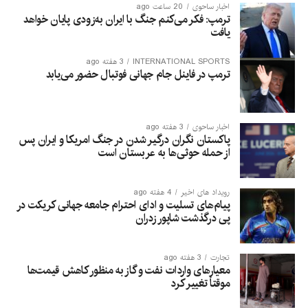
اخبار ساحوی
20 ساعت ago
ترمپ: فکر می‌کنم جنگ با ایران به‌زودی پایان خواهد
یافت
INTERNATIONAL SPORTS
3 هفته ago
ترمپ در فاینل جام جهانی فوتبال حضور می‌یابد
اخبار ساحوی
3 هفته ago
پاکستان نگران درگیر شدن در جنگ امریکا و ایران پس
از حمله حوثی‌ها به عربستان است
رویداد های اخیر
4 هفته ago
پیام‌های تسلیت و ادای احترام جامعه جهانی کریکت در
پی درگذشت شاپور زدران
تجارت
3 هفته ago
معیارهای واردات نفت و گاز به منظور کاهش قیمت‌ها
موقتاً تغییر کرد