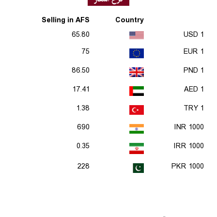
Selling in AFS
Country
65.80
1 USD
75
1 EUR
86.50
1 PND
17.41
1 AED
1.38
1 TRY
690
1000 INR
0.35
1000 IRR
228
1000 PKR