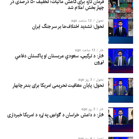
فرمان تازه برای کاهش مالیات؛ تخفیف ۵۰ درصدی در
چهار بخش اعلام شد
تحول
12 ساعت ago
تحول: تشدید اختلاف‌ها بر سر جنگ ایران
څار
13 ساعت ago
څار: د ترکیې، سعودي عربستان او پاکستان دفاعي
تړون
تحول
3 روز ago
تحول: پایان معافیت تحریمی امریکا برای بندر چابهار
څار
3 روز ago
څار: د داعش خراسان د ګواښ په اړه د امریکا خبرداری
تحول
4 روز ago