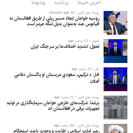
آخرین خبرها
پربازدید
ویدیوها
رویداد های اخیر
19 minutes ago
روسیه خواهان ایجاد مسیر ریلی از طریق افغانستان به
اقیانوس هند به‌عنوان بدیل تنگه هرمز است
تحول
12 ساعت ago
تحول: تشدید اختلاف‌ها بر سر جنگ ایران
څار
13 ساعت ago
څار: د ترکیې، سعودي عربستان او پاکستان دفاعي
تړون
رویداد های اخیر
17 ساعت ago
برشنا: شرکت‌های خارجی خواهان سرمایه‌گذاری در تولید
تجهیزات برقی در افغانستان‌ اند
رویداد های اخیر
20 ساعت ago
رهبر امارت اسلامی: اطاعت و وحدت باعث استحکام