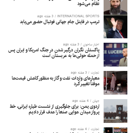
نظام می‌شود
INTERNATIONAL SPORTS
3 هفته ago
ترمپ در فاینل جام جهانی فوتبال حضور می‌یابد
اخبار ساحوی
3 هفته ago
پاکستان نگران درگیر شدن در جنگ امریکا و ایران پس
از حمله حوثی‌ها به عربستان است
تجارت
3 هفته ago
معیارهای واردات نفت و گاز به منظور کاهش قیمت‌ها
موقتاً تغییر کرد
جهان
4 هفته ago
اردوی یمن: برای جلوگیری از نشست طیاره ایرانی، خط
پرواز میدان هوایی صنعا را هدف قرار دادیم
تجارت
4 هفته ago