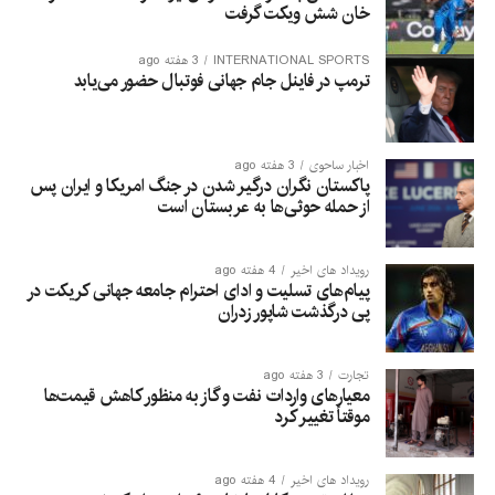
خان شش ویکت گرفت
INTERNATIONAL SPORTS
3 هفته ago
ترمپ در فاینل جام جهانی فوتبال حضور می‌یابد
اخبار ساحوی
3 هفته ago
پاکستان نگران درگیر شدن در جنگ امریکا و ایران پس
از حمله حوثی‌ها به عربستان است
رویداد های اخیر
4 هفته ago
پیام‌های تسلیت و ادای احترام جامعه جهانی کریکت در
پی درگذشت شاپور زدران
تجارت
3 هفته ago
معیارهای واردات نفت و گاز به منظور کاهش قیمت‌ها
موقتاً تغییر کرد
رویداد های اخیر
4 هفته ago