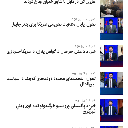
هزاران تن در کابل با شاپور ځدران وداع کردند
تحول
2 روز ago
تحول: پایان معافیت تحریمی امریکا برای بندر چابهار
څار
2 روز ago
څار: د داعش خراسان د ګواښ په اړه د امریکا خبرداری
تحول
3 روز ago
تحول: انتخاب‌های محدود دولت‌های کوچک در سیاست
بین‌الملل
څار
3 روز ago
څار: د پاکستان وروستیو څرگندونو ته د نوي ډیلي
غبرگون
تحول
4 روز ago