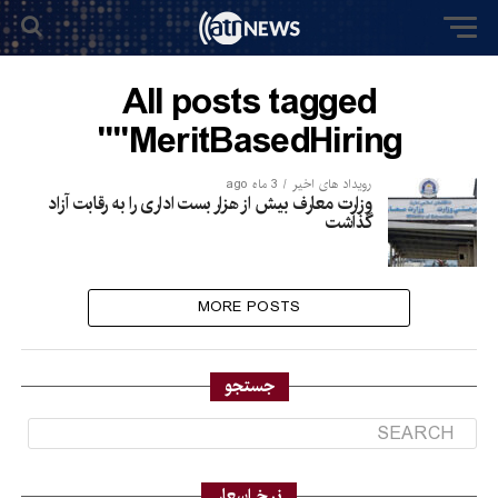
All posts tagged
"MeritBasedHiring"
رویداد های اخیر
3 ماه ago
وزارت معارف بیش از هزار بست اداری را به رقابت آزاد
گذاشت
MORE POSTS
جستجو
نرخ اسعار