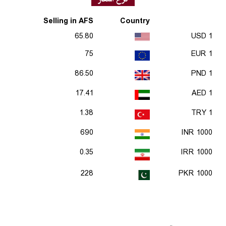
Selling in AFS
Country
65.80
1 USD
75
1 EUR
86.50
1 PND
17.41
1 AED
1.38
1 TRY
690
1000 INR
0.35
1000 IRR
228
1000 PKR