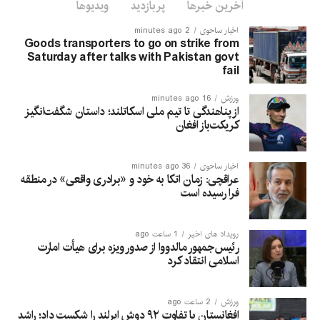
آخرین خبرها
پربازدید
ویدیوها
اخبار ساحوی
2 minutes ago
Goods transporters to go on strike from
Saturday after talks with Pakistan govt
fail
ورزش
16 minutes ago
از پناهندگی تا تیم ملی اسکاتلند؛ داستان شگفت‌انگیز
کریکت‌باز افغان
اخبار ساحوی
36 minutes ago
عراقچی: زمان اتکا به خود و «برادری واقعی» در منطقه
فرا رسیده است
رویداد های اخیر
1 ساعت ago
رئیس‌جمهور مالدووا از صدور ویزه برای هیأت امارت
اسلامی انتقاد کرد
ورزش
2 ساعت ago
افغانستان با تفاوت ۹۲ دوش ایرلند را شکست داد؛ راشد