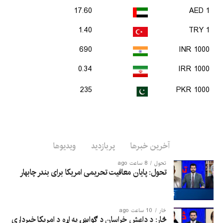
17.60
1 AED
1.40
1 TRY
690
1000 INR
0.34
1000 IRR
235
1000 PKR
آخرین خبرها
پربازدید
ویدیوها
تحول
8 ساعت ago
تحول: پایان معافیت تحریمی امریکا برای بندر چابهار
څار
10 ساعت ago
څار: د داعش خراسان د ګواښ په اړه د امریکا خبرداری