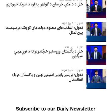
څار: د داعش خراسان د ګواښ په اړه د امریکا خبرداری
تحول
1 روز ago
تحول: انتخاب‌های محدود دولت‌های کوچک در سیاست
بین‌الملل
څار
1 روز ago
څار: د پاکستان وروستیو څرگندونو ته د نوي ډیلي
غبرگون
تحول
2 روز ago
تحول: بررسی رایزنی امنیتی چین و پاکستان درباره
افغانستان
Subscribe to our Daily Newsletter