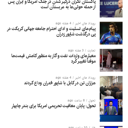
پاکستان نگران درگیر شدن در جنگ امریکا و ایران پس
از حمله حوثی‌ها به عربستان است
رویداد های اخیر
4 هفته ago
پیام‌های تسلیت و ادای احترام جامعه جهانی کریکت در
پی درگذشت شاپور زدران
تجارت
3 هفته ago
معیارهای واردات نفت و گاز به منظور کاهش قیمت‌ها
موقتاً تغییر کرد
رویداد های اخیر
4 هفته ago
هزاران تن در کابل با شاپور ځدران وداع کردند
تحول
8 ساعت ago
تحول: پایان معافیت تحریمی امریکا برای بندر چابهار
څار
10 ساعت ago