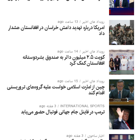
رویداد های اخیر
13 ساعت ago
امریکا درباره تهدید داعش خراسان در افغانستان هشدار
داد
رویداد های اخیر
14 ساعت ago
کویت ۲.۵ میلیون دالر به صندوق بشردوستانه
افغانستان کمک کرد
رویداد های اخیر
15 ساعت ago
چین از امارت اسلامی خواست علیه گروه‌های تروریستی
اقدام کند
INTERNATIONAL SPORTS
3 هفته ago
ترمپ در فاینل جام جهانی فوتبال حضور می‌یابد
اخبار ساحوی
3 هفته ago