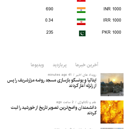
690
1000 INR
0.34
1000 IRR
235
1000 PKR
آخرین خبرها
پربازدید
ویدیوها
رویداد های اخیر
41 minutes ago
ایتالیا و یونسکو بازسازی مسجد روضه مزارشریف را پس
از زلزله آغاز کردند
علم و تکنالوژی
2 ساعت ago
دانشمندان واضح‌ترین تصویر تاریخ از خورشید را ثبت
کردند