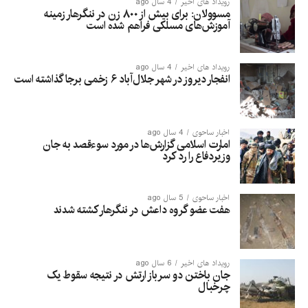
رویداد های اخیر
4 سال ago
مسوولان: برای بیش از ۸۰۰ زن در ننگرهار زمینه
آموزش‌های مسلکی فراهم شده است
رویداد های اخیر
4 سال ago
انفجار دیروز در شهر جلال‌آباد ۶ زخمی برجا گذاشته است
اخبار ساحوی
4 سال ago
امارت اسلامی گزارش‌ها در مورد سوءقصد به جان
وزیردفاع را رد کرد
اخبار ساحوی
5 سال ago
هفت عضو گروه داعش در ننگرهار کشته شدند
رویداد های اخیر
6 سال ago
جان باختن دو سرباز ارتش در نتیجه سقوط یک
چرخبال