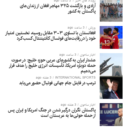
رویداد های اخیر
2 ساعت ago
آزادی و بازگشت ۳۲۵ مهاجر افغان از زندان‌های
پاکستان به کشور
ورزش
3 ساعت ago
افغانستان با تساوی ۳-۳ مقابل روسیه، نخستین امتیاز
خود را در رقابت‌های فوتسال کانتیننتال کسب کرد
اخبار ساحوی
3 ساعت ago
هشدار ایران به کشورهای عربی حوزه خلیج: در صورت
حمله دوباره امریکا، تأسیسات انرژی خلیج را هدف قرار
می‌دهیم
INTERNATIONAL SPORTS
3 هفته ago
ترمپ در فاینل جام جهانی فوتبال حضور می‌یابد
اخبار ساحوی
3 هفته ago
پاکستان نگران درگیر شدن در جنگ امریکا و ایران پس
از حمله حوثی‌ها به عربستان است