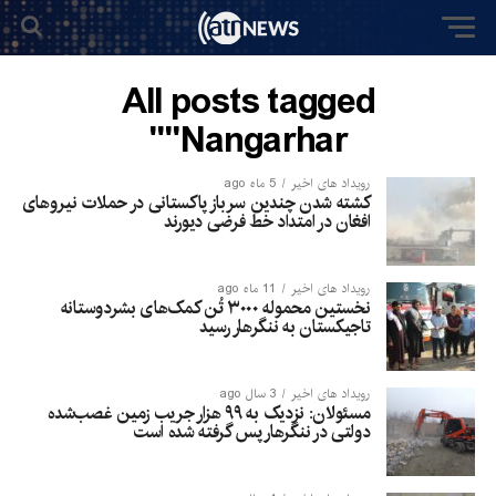
All posts tagged
"Nangarhar"
رویداد های اخیر
5 ماه ago
کشته شدن چندین سرباز پاکستانی در حملات نیروهای
افغان در امتداد خط فرضی دیورند
رویداد های اخیر
11 ماه ago
نخستین محموله ۳۰۰۰ تُن کمک‌های بشردوستانه
تاجیکستان به ننگرهار رسید
رویداد های اخیر
3 سال ago
مسئولان: نزدیک به ۹۹ هزار جریب زمین غصب‌شده
دولتی در ننگرهار پس گرفته شده است