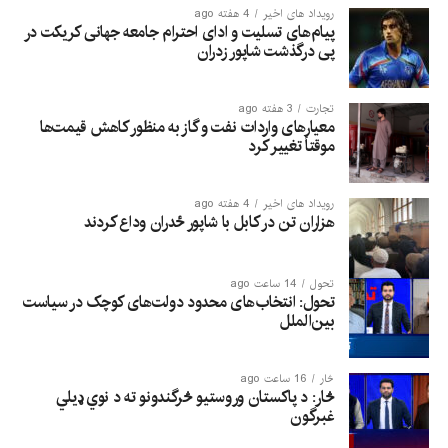
رویداد های اخیر
4 هفته ago
پیام‌های تسلیت و ادای احترام جامعه جهانی کریکت در
پی درگذشت شاپور زدران
تجارت
3 هفته ago
معیارهای واردات نفت و گاز به منظور کاهش قیمت‌ها
موقتاً تغییر کرد
رویداد های اخیر
4 هفته ago
هزاران تن در کابل با شاپور ځدران وداع کردند
تحول
14 ساعت ago
تحول: انتخاب‌های محدود دولت‌های کوچک در سیاست
بین‌الملل
څار
16 ساعت ago
څار: د پاکستان وروستیو څرگندونو ته د نوي ډیلي
غبرگون