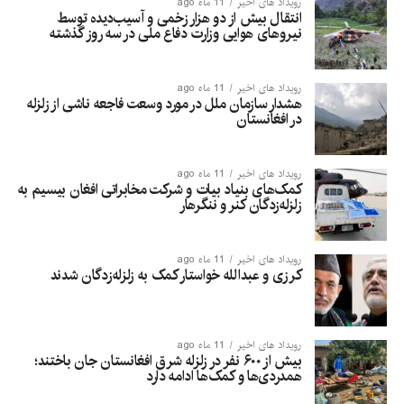
رویداد های اخیر
11 ماه ago
انتقال بیش از دو هزار زخمی و آسیب‌دیده توسط
نیروهای هوایی وزارت دفاع ملی در سه روز گذشته
رویداد های اخیر
11 ماه ago
هشدار سازمان ملل در مورد وسعت فاجعه ناشی از زلزله
در افغانستان
رویداد های اخیر
11 ماه ago
کمک‌های بنیاد بیات و شرکت مخابراتی افغان بیسیم به
زلزله‌زدگان کنر و ننگرهار
رویداد های اخیر
11 ماه ago
کرزی و عبدالله خواستار کمک به زلزله‌زدگان شدند
رویداد های اخیر
11 ماه ago
بیش از ۶۰۰ نفر در زلزله شرق افغانستان جان باختند؛
همدردی‌ها و کمک‌ها ادامه دارد