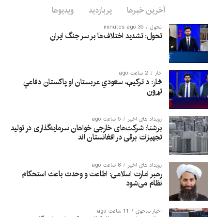
آخرین خبرها
پربازدید
ویدیوها
تحول
35 minutes ago
تحول: تشدید اختلاف‌ها بر سر جنگ ایران
څار
2 ساعت ago
څار: د ترکیې، سعودي عربستان او پاکستان دفاعي
تړون
رویداد های اخیر
5 ساعت ago
برشنا: شرکت‌های خارجی خواهان سرمایه‌گذاری در تولید
تجهیزات برقی در افغانستان‌ اند
رویداد های اخیر
8 ساعت ago
رهبر امارت اسلامی: اطاعت و وحدت باعث استحکام
نظام می‌شود
اخبار ساحوی
11 ساعت ago