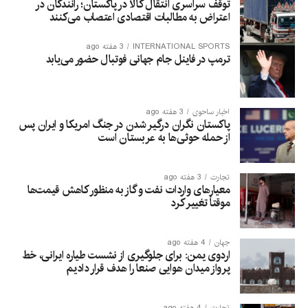
توقف سراسری انتقال کالا در پاکستان؛ رانندگان در
اعتراض به مطالبات اقتصادی اعتصاب می‌کنند
INTERNATIONAL SPORTS
3 هفته ago
ترمپ در فاینل جام جهانی فوتبال حضور می‌یابد
اخبار ساحوی
3 هفته ago
پاکستان نگران درگیر شدن در جنگ امریکا و ایران پس
از حمله حوثی‌ها به عربستان است
تجارت
3 هفته ago
معیارهای واردات نفت و گاز به منظور کاهش قیمت‌ها
موقتاً تغییر کرد
جهان
4 هفته ago
اردوی یمن: برای جلوگیری از نشست طیاره ایرانی، خط
پرواز میدان هوایی صنعا را هدف قرار دادیم
تجارت
4 هفته ago