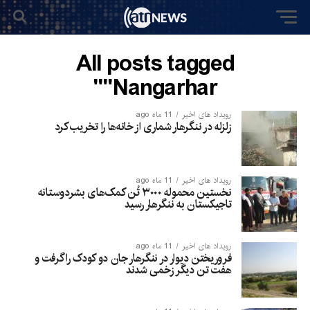
All posts tagged
"Nangarhar"
رویداد های اخیر
11 ماه ago
زلزله در ننگرهار شماری از خانه‌ها را تخریب کرد
رویداد های اخیر
11 ماه ago
نخستین محموله ۳۰۰۰ تُن کمک‌های بشردوستانه
تاجیکستان به ننگرهار رسید
رویداد های اخیر
11 ماه ago
فروریختن دیوار در ننگرهار جان دو کودک را گرفت و
هفت تن دیگر زخمی شدند