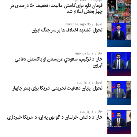
فرمان تازه برای کاهش مالیات؛ تخفیف ۵۰ درصدی در
چهار بخش اعلام شد
تحول
35 minutes ago
تحول: تشدید اختلاف‌ها بر سر جنگ ایران
څار
2 ساعت ago
څار: د ترکیې، سعودي عربستان او پاکستان دفاعي
تړون
تحول
2 روز ago
تحول: پایان معافیت تحریمی امریکا برای بندر چابهار
څار
2 روز ago
څار: د داعش خراسان د ګواښ په اړه د امریکا خبرداری