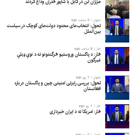
هزاران تن در کابل با شاپور ځدران وداع کردند
تحول
6 ساعت ago
تحول: انتخاب‌های محدود دولت‌های کوچک در سیاست
بین‌الملل
څار
8 ساعت ago
څار: د پاکستان وروستیو څرگندونو ته د نوي ډیلي
غبرگون
تحول
1 روز ago
تحول: بررسی رایزنی امنیتی چین و پاکستان درباره
افغانستان
څار
1 روز ago
څار: امریکا ته د ایران خبرداری
تحول
2 روز ago