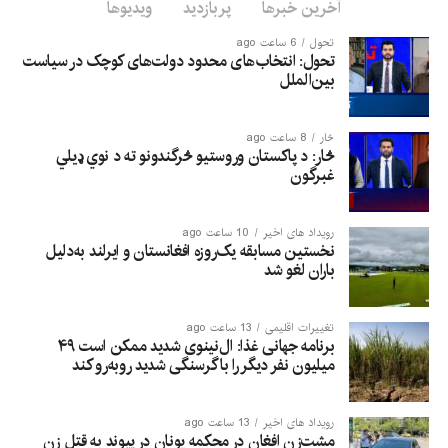
آخرین خبرها
پربازدید
ویدیوها
تحول
6 ساعت ago
تحول: انتخاب‌های محدود دولت‌های کوچک در سیاست
بین‌الملل
څار
8 ساعت ago
څار: د پاکستان وروستیو څرگندونو ته د نوي ډیلي
غبرگون
رویداد های اخیر
10 ساعت ago
نخستین مسابقه یک‌روزه افغانستان و ایرلند به‌دلیل
باران لغو شد
تغییرات اقلیمی
13 ساعت ago
برنامه جهانی غذا: ال‌نینوی شدید ممکن است ۴۹
میلیون نفر دیگر را با گرسنگی شدید روبه‌رو کند
رویداد های اخیر
13 ساعت ago
مشت‌زن افغان در محکمه یونان در پیوند به قتل زن