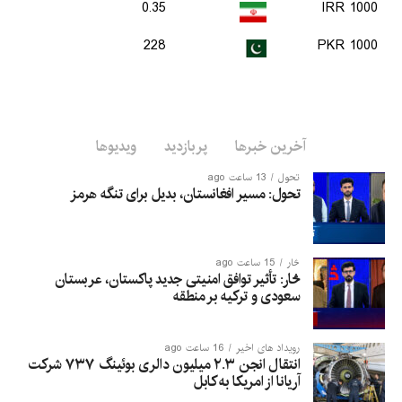
0.35
1000 IRR
228
1000 PKR
آخرین خبرها
پربازدید
ویدیوها
تحول
13 ساعت ago
تحول: مسیر افغانستان، بدیل برای تنگه هرمز
څار
15 ساعت ago
څار: تأثیر توافق امنیتی جدید پاکستان، عربستان
سعودی و ترکیه بر منطقه
رویداد های اخیر
16 ساعت ago
انتقال انجن ۲.۳ میلیون دالری بوئینگ ۷۳۷ شرکت
آریانا از امریکا به کابل