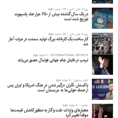
رویداد های اخیر
18 ساعت ago
در یک سال گذشته بیش از ۶۵۰ هزار جلد پاسپورت
توزیع شده است
رویداد های اخیر
19 ساعت ago
کار ساخت یک کارخانه بزرگ تولید سمنت در هرات آغاز
شد
INTERNATIONAL SPORTS
3 هفته ago
ترمپ در فاینل جام جهانی فوتبال حضور می‌یابد
اخبار ساحوی
3 هفته ago
پاکستان نگران درگیر شدن در جنگ امریکا و ایران پس
از حمله حوثی‌ها به عربستان است
تجارت
3 هفته ago
معیارهای واردات نفت و گاز به منظور کاهش قیمت‌ها
موقتاً تغییر کرد