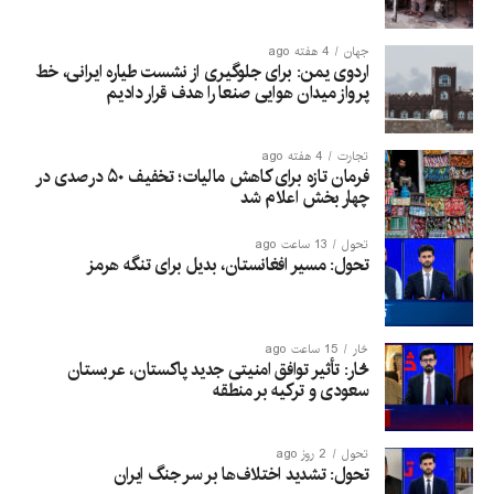
جهان
4 هفته ago
اردوی یمن: برای جلوگیری از نشست طیاره ایرانی، خط
پرواز میدان هوایی صنعا را هدف قرار دادیم
تجارت
4 هفته ago
فرمان تازه برای کاهش مالیات؛ تخفیف ۵۰ درصدی در
چهار بخش اعلام شد
تحول
13 ساعت ago
تحول: مسیر افغانستان، بدیل برای تنگه هرمز
څار
15 ساعت ago
څار: تأثیر توافق امنیتی جدید پاکستان، عربستان
سعودی و ترکیه بر منطقه
تحول
2 روز ago
تحول: تشدید اختلاف‌ها بر سر جنگ ایران