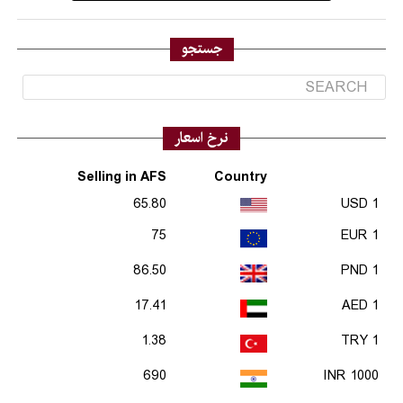
جستجو
نرخ اسعار
Selling in AFS
Country
65.80
1 USD
75
1 EUR
86.50
1 PND
17.41
1 AED
1.38
1 TRY
690
1000 INR