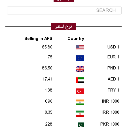
نرخ اسعار
Selling in AFS
Country
65.80
1 USD
75
1 EUR
86.50
1 PND
17.41
1 AED
1.38
1 TRY
690
1000 INR
0.35
1000 IRR
228
1000 PKR