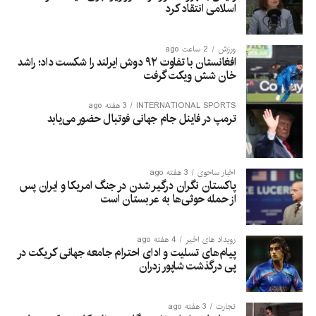
اسلامی انتقاد کرد
ورزش
2 ساعت ago
افغانستان با تفاوت ۹۲ دوش ایرلند را شکست داد؛ راشد
خان شش ویکت گرفت
INTERNATIONAL SPORTS
3 هفته ago
ترمپ در فاینل جام جهانی فوتبال حضور می‌یابد
اخبار ساحوی
3 هفته ago
پاکستان نگران درگیر شدن در جنگ امریکا و ایران پس
از حمله حوثی‌ها به عربستان است
رویداد های اخیر
4 هفته ago
پیام‌های تسلیت و ادای احترام جامعه جهانی کریکت در
پی درگذشت شاپور زدران
تجارت
3 هفته ago