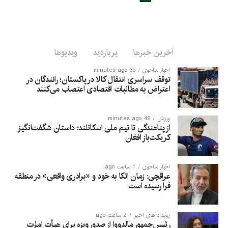
آخرین خبرها
پربازدید
ویدیوها
اخبار ساحوی
35 minutes ago
توقف سراسری انتقال کالا در پاکستان؛ رانندگان در
اعتراض به مطالبات اقتصادی اعتصاب می‌کنند
ورزش
49 minutes ago
از پناهندگی تا تیم ملی اسکاتلند؛ داستان شگفت‌انگیز
کریکت‌باز افغان
اخبار ساحوی
1 ساعت ago
عراقچی: زمان اتکا به خود و «برادری واقعی» در منطقه
فرا رسیده است
رویداد های اخیر
2 ساعت ago
رئیس‌جمهور مالدووا از صدور ویزه برای هیأت امارت