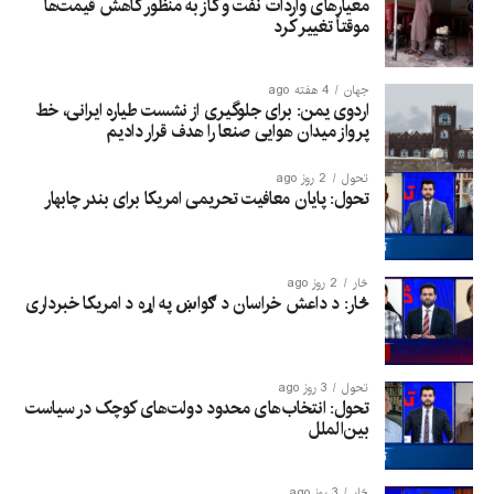
معیارهای واردات نفت و گاز به منظور کاهش قیمت‌ها
موقتاً تغییر کرد
جهان
4 هفته ago
اردوی یمن: برای جلوگیری از نشست طیاره ایرانی، خط
پرواز میدان هوایی صنعا را هدف قرار دادیم
تحول
2 روز ago
تحول: پایان معافیت تحریمی امریکا برای بندر چابهار
څار
2 روز ago
څار: د داعش خراسان د ګواښ په اړه د امریکا خبرداری
تحول
3 روز ago
تحول: انتخاب‌های محدود دولت‌های کوچک در سیاست
بین‌الملل
څار
3 روز ago