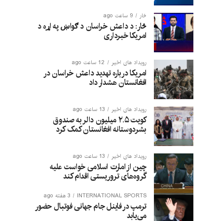
څار
9 ساعت ago
څار: د داعش خراسان د ګواښ په اړه د
امریکا خبرداری
رویداد های اخیر
12 ساعت ago
امریکا درباره تهدید داعش خراسان در
افغانستان هشدار داد
رویداد های اخیر
13 ساعت ago
کویت ۲.۵ میلیون دالر به صندوق
بشردوستانه افغانستان کمک کرد
رویداد های اخیر
13 ساعت ago
چین از امارت اسلامی خواست علیه
گروه‌های تروریستی اقدام کند
INTERNATIONAL SPORTS
3 هفته ago
ترمپ در فاینل جام جهانی فوتبال حضور
می‌یابد