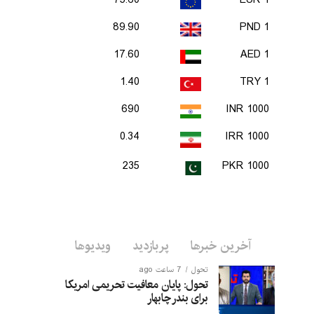
75.60
1 EUR
89.90
1 PND
17.60
1 AED
1.40
1 TRY
690
1000 INR
0.34
1000 IRR
235
1000 PKR
آخرین خبرها
پربازدید
ویدیوها
تحول
7 ساعت ago
تحول: پایان معافیت تحریمی امریکا
برای بندر چابهار