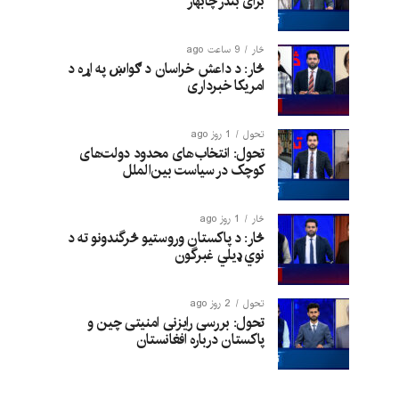
برای بندر چابهار
څار
9 ساعت ago
څار: د داعش خراسان د ګواښ په اړه د
امریکا خبرداری
تحول
1 روز ago
تحول: انتخاب‌های محدود دولت‌های
کوچک در سیاست بین‌الملل
څار
1 روز ago
څار: د پاکستان وروستیو څرگندونو ته د
نوي ډیلي غبرگون
تحول
2 روز ago
تحول: بررسی رایزنی امنیتی چین و
پاکستان درباره افغانستان