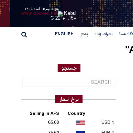
پنج شنبه,۱۵ اسد ۱۴۰۵
Kabul
22° C
+
15...
+
گاه شما
نشرات زنده
پشتو
ENGLISH
جستجو
نرخ اسعار
Selling in AFS
Country
65.60
1 USD