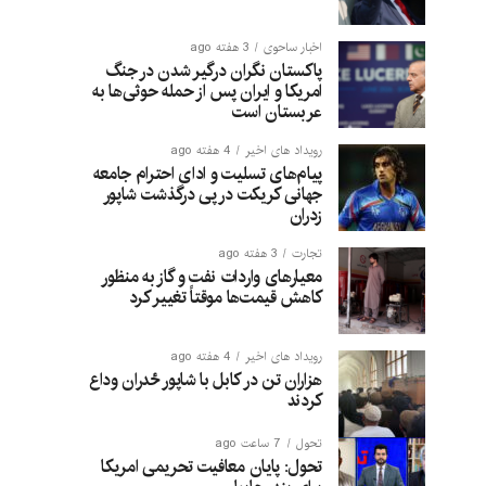
اخبار ساحوی
3 هفته ago
پاکستان نگران درگیر شدن در جنگ
امریکا و ایران پس از حمله حوثی‌ها به
عربستان است
رویداد های اخیر
4 هفته ago
پیام‌های تسلیت و ادای احترام جامعه
جهانی کریکت در پی درگذشت شاپور
زدران
تجارت
3 هفته ago
معیارهای واردات نفت و گاز به منظور
کاهش قیمت‌ها موقتاً تغییر کرد
رویداد های اخیر
4 هفته ago
هزاران تن در کابل با شاپور ځدران وداع
کردند
تحول
7 ساعت ago
تحول: پایان معافیت تحریمی امریکا