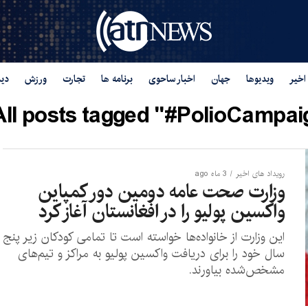
اخیر
ویدیوها
جهان
اخبار ساحوی
برنامه ها
تجارت
ورزش
دید
All posts tagged "#PolioCampaig
رویداد های اخیر
3 ماه ago
وزارت صحت عامه دومین دور کمپاین
واکسین پولیو را در افغانستان آغاز کرد
این وزارت از خانواده‌ها خواسته است تا تمامی کودکان زیر پنج
سال خود را برای دریافت واکسین پولیو به مراکز و تیم‌های
مشخص‌شده بیاورند.