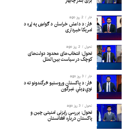
برای بندر چابهار
څار
2 روز ago
څار: د داعش خراسان د ګواښ په اړه د
امریکا خبرداری
تحول
2 روز ago
تحول: انتخاب‌های محدود دولت‌های
کوچک در سیاست بین‌الملل
څار
3 روز ago
څار: د پاکستان وروستیو څرگندونو ته د
نوي ډیلي غبرگون
تحول
3 روز ago
تحول: بررسی رایزنی امنیتی چین و
پاکستان درباره افغانستان