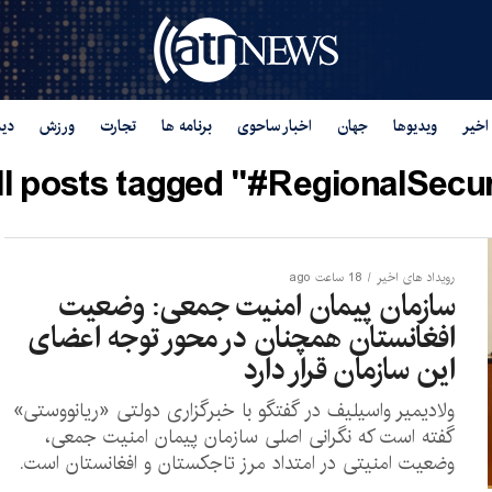
اخیر
ویدیوها
جهان
اخبار ساحوی
برنامه ها
تجارت
ورزش
دید
ll posts tagged "#RegionalSecuri
رویداد های اخیر
18 ساعت ago
سازمان پیمان امنیت جمعی: وضعیت
افغانستان همچنان در محور توجه اعضای
این سازمان قرار دارد
ولادیمیر واسیلیف در گفتگو با خبرگزاری دولتی «ریانووستی»
گفته است که نگرانی اصلی سازمان پیمان امنیت جمعی،
وضعیت امنیتی در امتداد مرز تاجکستان و افغانستان است.