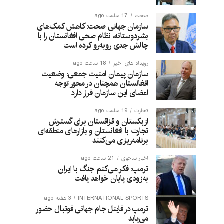
صحت
17 ساعت ago
سازمان جهانی صحت: کاهش کمک‌های
بشردوستانه، نظام صحی افغانستان را با
چالش جدی روبه‌رو کرده است
رویداد های اخیر
18 ساعت ago
سازمان پیمان امنیت جمعی: وضعیت
افغانستان همچنان در محور توجه
اعضای این سازمان قرار دارد
تجارت
19 ساعت ago
ازبکستان و قزاقستان برای گسترش
تجارت با افغانستان و بازارهای منطقه‌ای
برنامه‌ریزی می‌کنند
اخبار ساحوی
21 ساعت ago
ترمپ: فکر می‌کنم جنگ با ایران
به‌زودی پایان خواهد یافت
INTERNATIONAL SPORTS
3 هفته ago
ترمپ در فاینل جام جهانی فوتبال حضور
می‌یابد