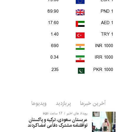
75.60
1 EUR
89.90
1 PND
17.60
1 AED
1.40
1 TRY
690
1000 INR
0.34
1000 IRR
235
1000 PKR
آخرین خبرها
پربازدید
ویدیوها
رویداد های اخیر
17 ساعت ago
عربستان سعودی، ترکیه و پاکستان
توافقنامه مشترک دفاعی امضا کردند