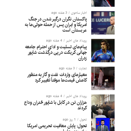
اخبار ساحوی
3 هفته ago
پاکستان نگران درگیر شدن در جنگ
امریکا و ایران پس از حمله حوثی‌ها به
عربستان است
رویداد های اخیر
4 هفته ago
پیام‌های تسلیت و ادای احترام جامعه
جهانی کریکت در پی درگذشت شاپور
زدران
تجارت
3 هفته ago
معیارهای واردات نفت و گاز به منظور
کاهش قیمت‌ها موقتاً تغییر کرد
رویداد های اخیر
4 هفته ago
هزاران تن در کابل با شاپور ځدران وداع
کردند
تحول
1 روز ago
تحول: پایان معافیت تحریمی امریکا