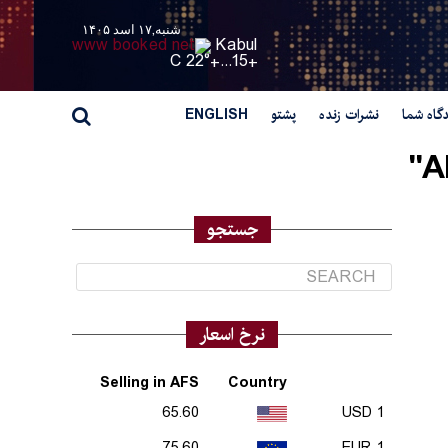
شنبه,۱۷ اسد ۱۴۰۵
Kabul
22° C
+
15...
+
گاه شما
نشرات زنده
پشتو
ENGLISH
A
جستجو
نرخ اسعار
Selling in AFS
Country
65.60
1 USD