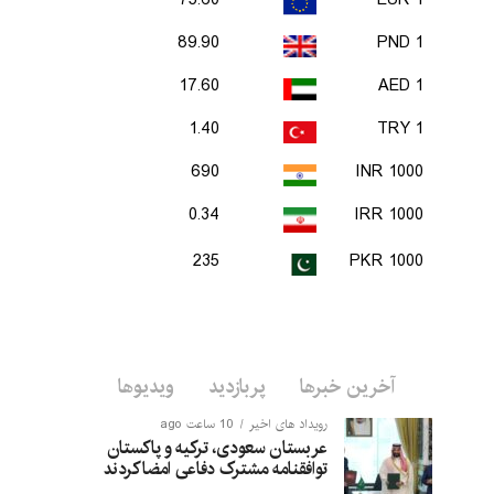
75.60
1 EUR
89.90
1 PND
17.60
1 AED
1.40
1 TRY
690
1000 INR
0.34
1000 IRR
235
1000 PKR
آخرین خبرها
پربازدید
ویدیوها
رویداد های اخیر
10 ساعت ago
عربستان سعودی، ترکیه و پاکستان
توافقنامه مشترک دفاعی امضا کردند