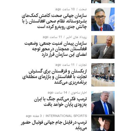
صحت
10 ساعت ago
سازمان جهانی صحت: کاهش کمک‌های
بشردوستانه، نظام صحی افغانستان را با
چالش جدی روبه‌رو کرده است
رویداد های اخیر
11 ساعت ago
سازمان پیمان امنیت جمعی: وضعیت
افغانستان همچنان در محور توجه
اعضای این سازمان قرار دارد
تجارت
11 ساعت ago
ازبکستان و قزاقستان برای گسترش
تجارت با افغانستان و بازارهای منطقه‌ای
برنامه‌ریزی می‌کنند
اخبار ساحوی
14 ساعت ago
ترمپ: فکر می‌کنم جنگ با ایران
به‌زودی پایان خواهد یافت
INTERNATIONAL SPORTS
3 هفته ago
ترمپ در فاینل جام جهانی فوتبال حضور
می‌یابد