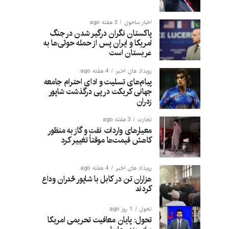
اخبار ساحوی
3 هفته ago
پاکستان نگران درگیر شدن در جنگ
امریکا و ایران پس از حمله حوثی‌ها به
عربستان است
رویداد های اخیر
4 هفته ago
پیام‌های تسلیت و ادای احترام جامعه
جهانی کریکت در پی درگذشت شاپور
زدران
تجارت
3 هفته ago
معیارهای واردات نفت و گاز به منظور
کاهش قیمت‌ها موقتاً تغییر کرد
رویداد های اخیر
4 هفته ago
هزاران تن در کابل با شاپور ځدران وداع
کردند
تحول
1 روز ago
تحول: پایان معافیت تحریمی امریکا