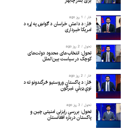
برای بندر چابهار
څار
1 روز ago
څار: د داعش خراسان د ګواښ په اړه د
امریکا خبرداری
تحول
2 روز ago
تحول: انتخاب‌های محدود دولت‌های
کوچک در سیاست بین‌الملل
څار
2 روز ago
څار: د پاکستان وروستیو څرگندونو ته د
نوي ډیلي غبرگون
تحول
3 روز ago
تحول: بررسی رایزنی امنیتی چین و
پاکستان درباره افغانستان