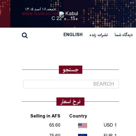
جمعه,۱۶ اسد ۱۴۰۵
Kabul
22° C
+
15...
+
دیدگاه شما
نشرات زنده
ENGLISH
جستجو
نرخ اسعار
Selling in AFS
Country
65.60
1 USD