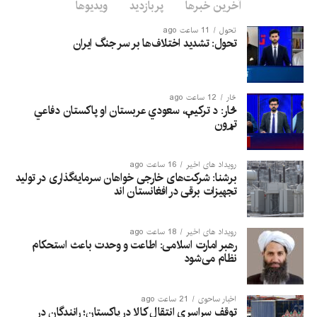
آخرین خبرها
پربازدید
ویدیوها
تحول
11 ساعت ago
تحول: تشدید اختلاف‌ها بر سر جنگ ایران
څار
12 ساعت ago
څار: د ترکیې، سعودي عربستان او پاکستان دفاعي
تړون
رویداد های اخیر
16 ساعت ago
برشنا: شرکت‌های خارجی خواهان سرمایه‌گذاری در تولید
تجهیزات برقی در افغانستان‌ اند
رویداد های اخیر
18 ساعت ago
رهبر امارت اسلامی: اطاعت و وحدت باعث استحکام
نظام می‌شود
اخبار ساحوی
21 ساعت ago
توقف سراسری انتقال کالا در پاکستان؛ رانندگان در