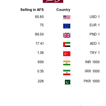
Selling in AFS
Country
65.80
1 USD
75
1 EUR
86.50
1 PND
17.41
1 AED
1.38
1 TRY
690
1000 INR
0.35
1000 IRR
228
1000 PKR