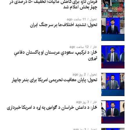
فرمان تازه برای کاهش مالیات؛ تخفیف ۵۰ درصدی در
چهار بخش اعلام شد
تحول
11 ساعت ago
تحول: تشدید اختلاف‌ها بر سر جنگ ایران
څار
12 ساعت ago
څار: د ترکیې، سعودي عربستان او پاکستان دفاعي
تړون
تحول
2 روز ago
تحول: پایان معافیت تحریمی امریکا برای بندر چابهار
څار
3 روز ago
څار: د داعش خراسان د ګواښ په اړه د امریکا خبرداری
تحول
3 روز ago