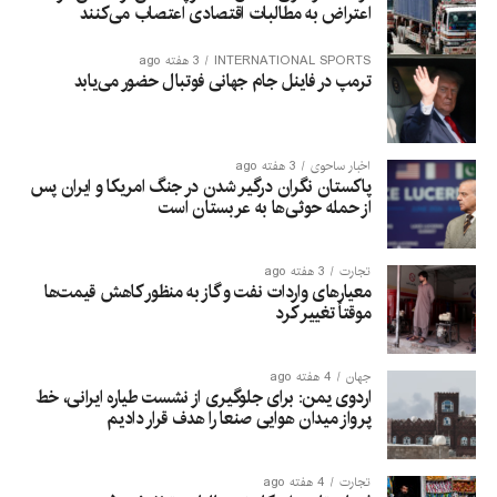
اعتراض به مطالبات اقتصادی اعتصاب می‌کنند
INTERNATIONAL SPORTS
3 هفته ago
ترمپ در فاینل جام جهانی فوتبال حضور می‌یابد
اخبار ساحوی
3 هفته ago
پاکستان نگران درگیر شدن در جنگ امریکا و ایران پس
از حمله حوثی‌ها به عربستان است
تجارت
3 هفته ago
معیارهای واردات نفت و گاز به منظور کاهش قیمت‌ها
موقتاً تغییر کرد
جهان
4 هفته ago
اردوی یمن: برای جلوگیری از نشست طیاره ایرانی، خط
پرواز میدان هوایی صنعا را هدف قرار دادیم
تجارت
4 هفته ago