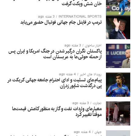
خان شش ویکت گرفت
INTERNATIONAL SPORTS
3 هفته ago
ترمپ در فاینل جام جهانی فوتبال حضور می‌یابد
اخبار ساحوی
3 هفته ago
پاکستان نگران درگیر شدن در جنگ امریکا و ایران پس
از حمله حوثی‌ها به عربستان است
رویداد های اخیر
4 هفته ago
پیام‌های تسلیت و ادای احترام جامعه جهانی کریکت در
پی درگذشت شاپور زدران
تجارت
3 هفته ago
معیارهای واردات نفت و گاز به منظور کاهش قیمت‌ها
موقتاً تغییر کرد
جهان
4 هفته ago