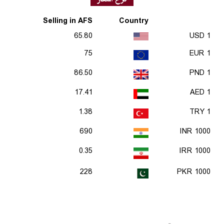
Selling in AFS
Country
65.80
1 USD
75
1 EUR
86.50
1 PND
17.41
1 AED
1.38
1 TRY
690
1000 INR
0.35
1000 IRR
228
1000 PKR