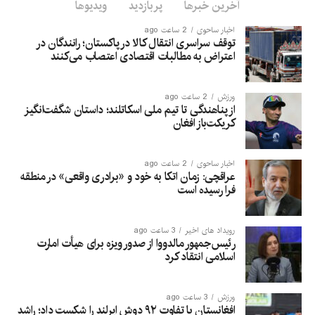
آخرین خبرها
پربازدید
ویدیوها
اخبار ساحوی
2 ساعت ago
توقف سراسری انتقال کالا در پاکستان؛ رانندگان در
اعتراض به مطالبات اقتصادی اعتصاب می‌کنند
ورزش
2 ساعت ago
از پناهندگی تا تیم ملی اسکاتلند؛ داستان شگفت‌انگیز
کریکت‌باز افغان
اخبار ساحوی
2 ساعت ago
عراقچی: زمان اتکا به خود و «برادری واقعی» در منطقه
فرا رسیده است
رویداد های اخیر
3 ساعت ago
رئیس‌جمهور مالدووا از صدور ویزه برای هیأت امارت
اسلامی انتقاد کرد
ورزش
3 ساعت ago
افغانستان با تفاوت ۹۲ دوش ایرلند را شکست داد؛ راشد