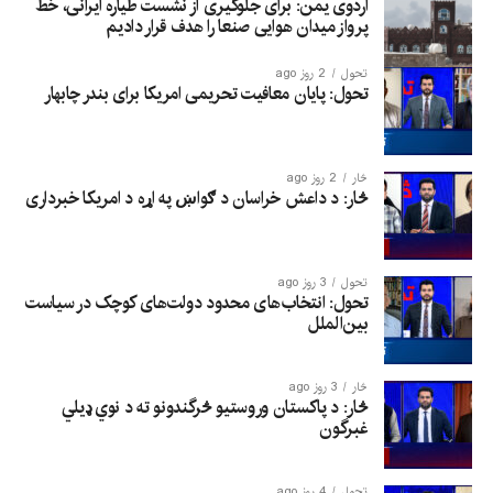
اردوی یمن: برای جلوگیری از نشست طیاره ایرانی، خط
پرواز میدان هوایی صنعا را هدف قرار دادیم
تحول
2 روز ago
تحول: پایان معافیت تحریمی امریکا برای بندر چابهار
څار
2 روز ago
څار: د داعش خراسان د ګواښ په اړه د امریکا خبرداری
تحول
3 روز ago
تحول: انتخاب‌های محدود دولت‌های کوچک در سیاست
بین‌الملل
څار
3 روز ago
څار: د پاکستان وروستیو څرگندونو ته د نوي ډیلي
غبرگون
تحول
4 روز ago