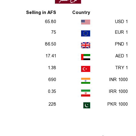
Selling in AFS
Country
65.80
1 USD
75
1 EUR
86.50
1 PND
17.41
1 AED
1.38
1 TRY
690
1000 INR
0.35
1000 IRR
228
1000 PKR