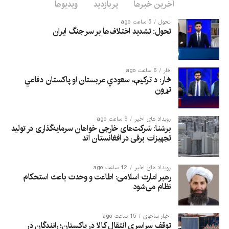
آخرین خبرها
پربازدید
ویدیوها
تحول
5 ساعت ago
تحول: تشدید اختلاف‌ها بر سر جنگ ایران
څار
6 ساعت ago
څار: د ترکیې، سعودي عربستان او پاکستان دفاعي
تړون
رویداد های اخیر
9 ساعت ago
برشنا: شرکت‌های خارجی خواهان سرمایه‌گذاری در تولید
تجهیزات برقی در افغانستان‌ اند
رویداد های اخیر
12 ساعت ago
رهبر امارت اسلامی: اطاعت و وحدت باعث استحکام
نظام می‌شود
اخبار ساحوی
15 ساعت ago
توقف سراسری انتقال کالا در پاکستان؛ رانندگان در