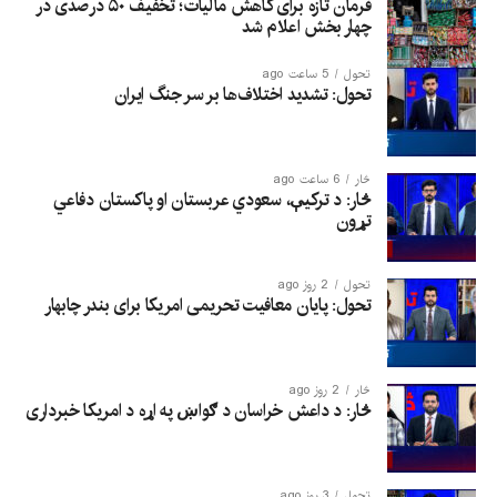
فرمان تازه برای کاهش مالیات؛ تخفیف ۵۰ درصدی در
چهار بخش اعلام شد
تحول
5 ساعت ago
تحول: تشدید اختلاف‌ها بر سر جنگ ایران
څار
6 ساعت ago
څار: د ترکیې، سعودي عربستان او پاکستان دفاعي
تړون
تحول
2 روز ago
تحول: پایان معافیت تحریمی امریکا برای بندر چابهار
څار
2 روز ago
څار: د داعش خراسان د ګواښ په اړه د امریکا خبرداری
تحول
3 روز ago