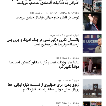
اعتراض به مطالبات اقتصادی اعتصاب می‌کنند
INTERNATIONAL SPORTS
3 هفته ago
ترمپ در فاینل جام جهانی فوتبال حضور می‌یابد
اخبار ساحوی
3 هفته ago
پاکستان نگران درگیر شدن در جنگ امریکا و ایران پس
از حمله حوثی‌ها به عربستان است
تجارت
3 هفته ago
معیارهای واردات نفت و گاز به منظور کاهش قیمت‌ها
موقتاً تغییر کرد
جهان
4 هفته ago
اردوی یمن: برای جلوگیری از نشست طیاره ایرانی، خط
پرواز میدان هوایی صنعا را هدف قرار دادیم
تجارت
4 هفته ago