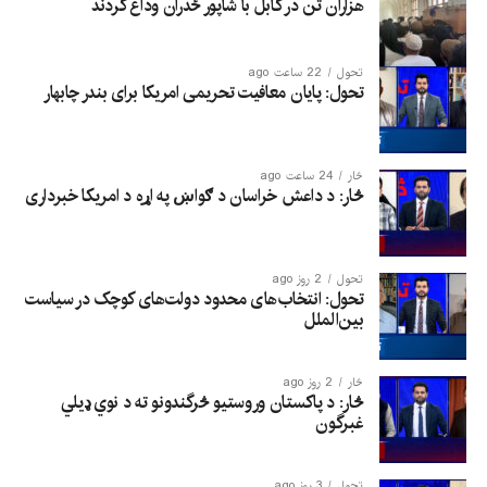
هزاران تن در کابل با شاپور ځدران وداع کردند
تحول
22 ساعت ago
تحول: پایان معافیت تحریمی امریکا برای بندر چابهار
څار
24 ساعت ago
څار: د داعش خراسان د ګواښ په اړه د امریکا خبرداری
تحول
2 روز ago
تحول: انتخاب‌های محدود دولت‌های کوچک در سیاست
بین‌الملل
څار
2 روز ago
څار: د پاکستان وروستیو څرگندونو ته د نوي ډیلي
غبرگون
تحول
3 روز ago