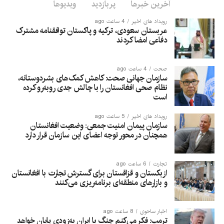
آخرین خبرها
پربازدید
ویدیوها
رویداد های اخیر
4 ساعت ago
عربستان سعودی، ترکیه و پاکستان توافقنامه مشترک
دفاعی امضا کردند
صحت
4 ساعت ago
سازمان جهانی صحت: کاهش کمک‌های بشردوستانه،
نظام صحی افغانستان را با چالش جدی روبه‌رو کرده
است
رویداد های اخیر
5 ساعت ago
سازمان پیمان امنیت جمعی: وضعیت افغانستان
همچنان در محور توجه اعضای این سازمان قرار دارد
تجارت
6 ساعت ago
ازبکستان و قزاقستان برای گسترش تجارت با افغانستان
و بازارهای منطقه‌ای برنامه‌ریزی می‌کنند
اخبار ساحوی
8 ساعت ago
ترمپ: فکر می‌کنم جنگ با ایران به‌زودی پایان خواهد