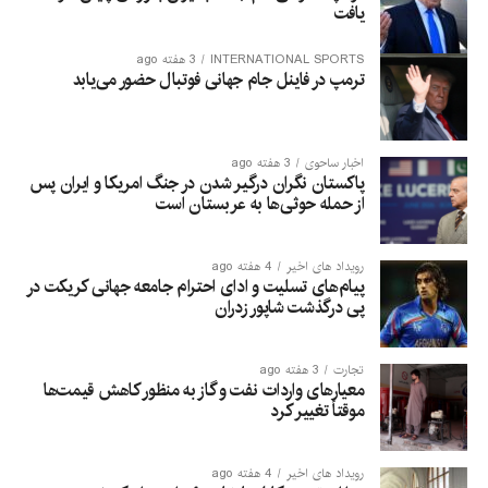
یافت
INTERNATIONAL SPORTS
3 هفته ago
ترمپ در فاینل جام جهانی فوتبال حضور می‌یابد
اخبار ساحوی
3 هفته ago
پاکستان نگران درگیر شدن در جنگ امریکا و ایران پس
از حمله حوثی‌ها به عربستان است
رویداد های اخیر
4 هفته ago
پیام‌های تسلیت و ادای احترام جامعه جهانی کریکت در
پی درگذشت شاپور زدران
تجارت
3 هفته ago
معیارهای واردات نفت و گاز به منظور کاهش قیمت‌ها
موقتاً تغییر کرد
رویداد های اخیر
4 هفته ago