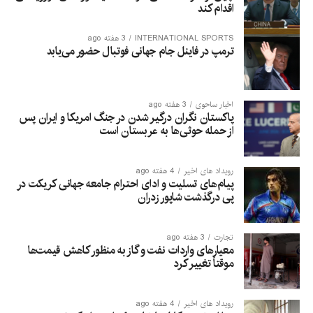
اقدام کند
INTERNATIONAL SPORTS
3 هفته ago
ترمپ در فاینل جام جهانی فوتبال حضور می‌یابد
اخبار ساحوی
3 هفته ago
پاکستان نگران درگیر شدن در جنگ امریکا و ایران پس
از حمله حوثی‌ها به عربستان است
رویداد های اخیر
4 هفته ago
پیام‌های تسلیت و ادای احترام جامعه جهانی کریکت در
پی درگذشت شاپور زدران
تجارت
3 هفته ago
معیارهای واردات نفت و گاز به منظور کاهش قیمت‌ها
موقتاً تغییر کرد
رویداد های اخیر
4 هفته ago