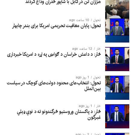
هزاران تن در کابل با شاپور ځدران وداع کردند
تحول
10 ساعت ago
تحول: پایان معافیت تحریمی امریکا برای بندر چابهار
څار
12 ساعت ago
څار: د داعش خراسان د ګواښ په اړه د امریکا خبرداری
تحول
1 روز ago
تحول: انتخاب‌های محدود دولت‌های کوچک در سیاست
بین‌الملل
څار
1 روز ago
څار: د پاکستان وروستیو څرگندونو ته د نوي ډیلي
غبرگون
تحول
2 روز ago