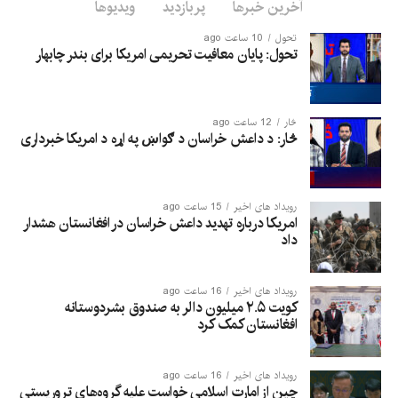
آخرین خبرها
پربازدید
ویدیوها
تحول
10 ساعت ago
تحول: پایان معافیت تحریمی امریکا برای بندر چابهار
څار
12 ساعت ago
څار: د داعش خراسان د ګواښ په اړه د امریکا خبرداری
رویداد های اخیر
15 ساعت ago
امریکا درباره تهدید داعش خراسان در افغانستان هشدار
داد
رویداد های اخیر
16 ساعت ago
کویت ۲.۵ میلیون دالر به صندوق بشردوستانه
افغانستان کمک کرد
رویداد های اخیر
16 ساعت ago
چین از امارت اسلامی خواست علیه گروه‌های تروریستی