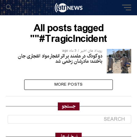
All posts tagged
"#TragicIncident"
رویداد های اخیر
3 ماه ago
دو کودک در هلمند بر اثر انفجار مواد انفجاری جان
باختند؛ مادرشان زخمی شد
MORE POSTS
جستجو
نرخ اسعار