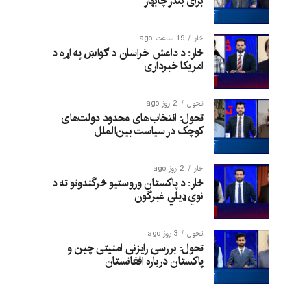
برای بندر چابهار
څار
19 ساعت ago
څار: د داعش خراسان د ګواښ په اړه د
امریکا خبرداری
تحول
2 روز ago
تحول: انتخاب‌های محدود دولت‌های
کوچک در سیاست بین‌الملل
څار
2 روز ago
څار: د پاکستان وروستیو څرگندونو ته د
نوي ډیلي غبرگون
تحول
3 روز ago
تحول: بررسی رایزنی امنیتی چین و
پاکستان درباره افغانستان