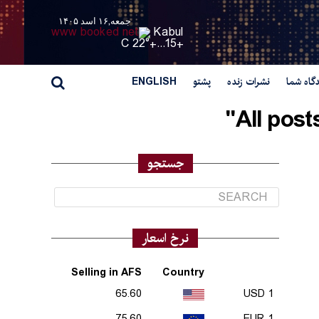
جمعه,۱۶ اسد ۱۴۰۵
Kabul
22° C
+
15...
+
گاه شما
نشرات زنده
پشتو
ENGLISH
All post
جستجو
نرخ اسعار
Selling in AFS
Country
65.60
1 USD