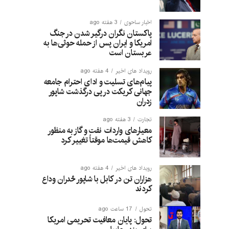
اخبار ساحوی
3 هفته ago
پاکستان نگران درگیر شدن در جنگ
امریکا و ایران پس از حمله حوثی‌ها به
عربستان است
رویداد های اخیر
4 هفته ago
پیام‌های تسلیت و ادای احترام جامعه
جهانی کریکت در پی درگذشت شاپور
زدران
تجارت
3 هفته ago
معیارهای واردات نفت و گاز به منظور
کاهش قیمت‌ها موقتاً تغییر کرد
رویداد های اخیر
4 هفته ago
هزاران تن در کابل با شاپور ځدران وداع
کردند
تحول
17 ساعت ago
تحول: پایان معافیت تحریمی امریکا