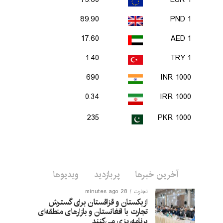
75.60
1 EUR
89.90
1 PND
17.60
1 AED
1.40
1 TRY
690
1000 INR
0.34
1000 IRR
235
1000 PKR
آخرین خبرها
پربازدید
ویدیوها
تجارت
28 minutes ago
ازبکستان و قزاقستان برای گسترش
تجارت با افغانستان و بازارهای منطقه‌ای
برنامه‌ریزی می‌کنند