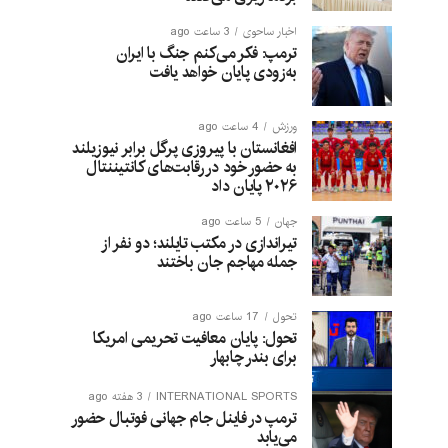
اخبار ساحوی
3 ساعت ago
ترمپ: فکر می‌کنم جنگ با ایران
به‌زودی پایان خواهد یافت
ورزش
4 ساعت ago
افغانستان با پیروزی پرگل برابر نیوزیلند
به حضور خود در رقابت‌های کانتیننتال
۲۰۲۶ پایان داد
جهان
5 ساعت ago
تیراندازی در مکتب تایلند؛ دو نفر از
جمله مهاجم جان باختند
تحول
17 ساعت ago
تحول: پایان معافیت تحریمی امریکا
برای بندر چابهار
INTERNATIONAL SPORTS
3 هفته ago
ترمپ در فاینل جام جهانی فوتبال حضور
می‌یابد