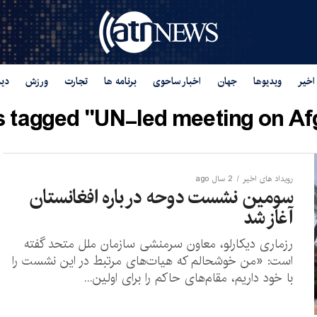
اخیر
ویدیوها
جهان
اخبار ساحوی
برنامه ها
تجارت
ورزش
دید
s tagged "UN-led meeting on Af
رویداد های اخیر
2 سال ago
سومین نشست دوحه در باره افغانستان
آغاز شد
رزماری دیکارلو، معاون سرمنشی سازمان ملل متحد گفته
است: «من خوشحالم که هیات‌های مرتبط در این نشست را
با خود داریم، مقام‌های حاکم را برای اولین...