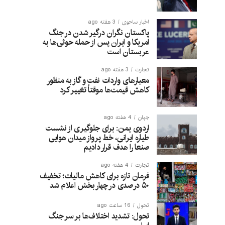
اخبار ساحوی
3 هفته ago
پاکستان نگران درگیر شدن در جنگ
امریکا و ایران پس از حمله حوثی‌ها به
عربستان است
تجارت
3 هفته ago
معیارهای واردات نفت و گاز به منظور
کاهش قیمت‌ها موقتاً تغییر کرد
جهان
4 هفته ago
اردوی یمن: برای جلوگیری از نشست
طیاره ایرانی، خط پرواز میدان هوایی
صنعا را هدف قرار دادیم
تجارت
4 هفته ago
فرمان تازه برای کاهش مالیات؛ تخفیف
۵۰ درصدی در چهار بخش اعلام شد
تحول
16 ساعت ago
تحول: تشدید اختلاف‌ها بر سر جنگ