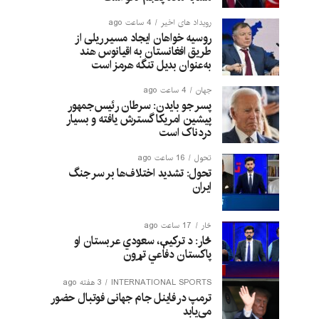
رویداد های اخیر
4 ساعت ago
روسیه خواهان ایجاد مسیر ریلی از
طریق افغانستان به اقیانوس هند
به‌عنوان بدیل تنگه هرمز است
جهان
4 ساعت ago
پسر جو بایدن: سرطان رئیس‌جمهور
پیشین امریکا گسترش یافته و بسیار
دردناک است
تحول
16 ساعت ago
تحول: تشدید اختلاف‌ها بر سر جنگ
ایران
څار
17 ساعت ago
څار: د ترکیې، سعودي عربستان او
پاکستان دفاعي تړون
INTERNATIONAL SPORTS
3 هفته ago
ترمپ در فاینل جام جهانی فوتبال حضور
می‌یابد