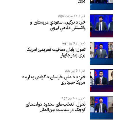
ایران
څار
17 ساعت ago
څار: د ترکیې، سعودي عربستان او
پاکستان دفاعي تړون
تحول
3 روز ago
تحول: پایان معافیت تحریمی امریکا
برای بندر چابهار
څار
3 روز ago
څار: د داعش خراسان د ګواښ په اړه د
امریکا خبرداری
تحول
4 روز ago
تحول: انتخاب‌های محدود دولت‌های
کوچک در سیاست بین‌الملل