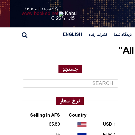
یکشنبه,۱۸ اسد ۱۴۰۵
Kabul
22° C
+
15...
+
دیدگاه شما
نشرات زنده
ENGLISH
Al
جستجو
نرخ اسعار
Selling in AFS
Country
65.80
1 USD