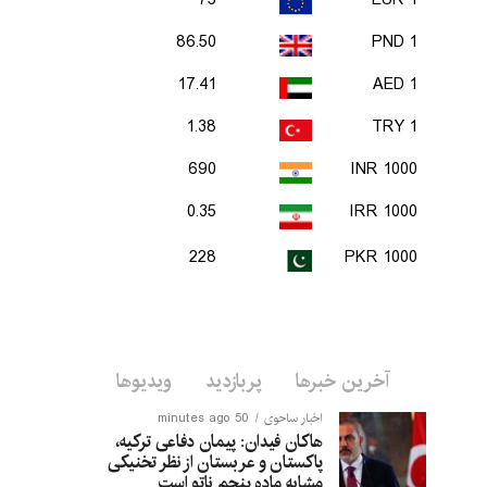
75
1 EUR
86.50
1 PND
17.41
1 AED
1.38
1 TRY
690
1000 INR
0.35
1000 IRR
228
1000 PKR
آخرین خبرها
پربازدید
ویدیوها
اخبار ساحوی
50 minutes ago
هاکان فیدان: پیمان دفاعی ترکیه،
پاکستان و عربستان از نظر تخنیکی
مشابه ماده پنجم ناتو است