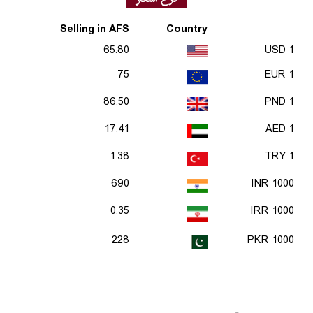
Selling in AFS
Country
65.80
1 USD
75
1 EUR
86.50
1 PND
17.41
1 AED
1.38
1 TRY
690
1000 INR
0.35
1000 IRR
228
1000 PKR