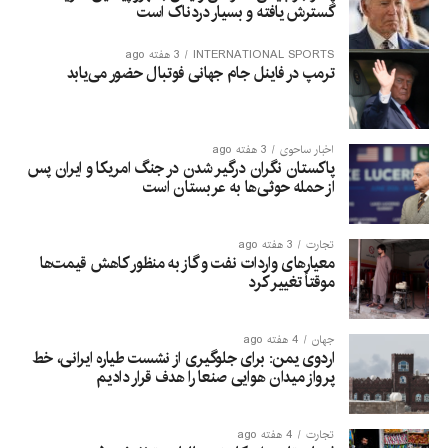
گسترش یافته و بسیار دردناک است
INTERNATIONAL SPORTS
3 هفته ago
ترمپ در فاینل جام جهانی فوتبال حضور می‌یابد
اخبار ساحوی
3 هفته ago
پاکستان نگران درگیر شدن در جنگ امریکا و ایران پس
از حمله حوثی‌ها به عربستان است
تجارت
3 هفته ago
معیارهای واردات نفت و گاز به منظور کاهش قیمت‌ها
موقتاً تغییر کرد
جهان
4 هفته ago
اردوی یمن: برای جلوگیری از نشست طیاره ایرانی، خط
پرواز میدان هوایی صنعا را هدف قرار دادیم
تجارت
4 هفته ago