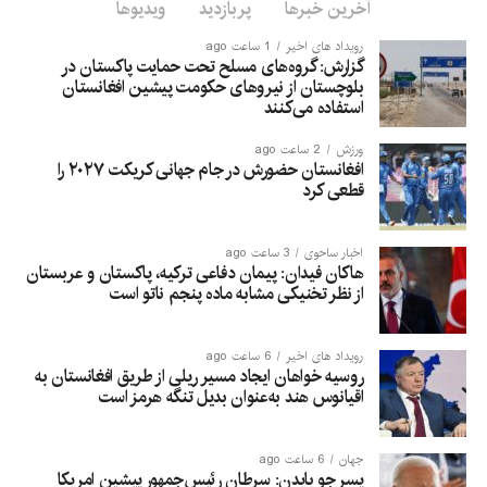
آخرین خبرها
پربازدید
ویدیوها
رویداد های اخیر
1 ساعت ago
گزارش: گروه‌های مسلح تحت حمایت پاکستان در
بلوچستان از نیروهای حکومت پیشین افغانستان
استفاده می‌کنند
ورزش
2 ساعت ago
افغانستان حضورش در جام جهانی کریکت ۲۰۲۷ را
قطعی کرد
اخبار ساحوی
3 ساعت ago
هاکان فیدان: پیمان دفاعی ترکیه، پاکستان و عربستان
از نظر تخنیکی مشابه ماده پنجم ناتو است
رویداد های اخیر
6 ساعت ago
روسیه خواهان ایجاد مسیر ریلی از طریق افغانستان به
اقیانوس هند به‌عنوان بدیل تنگه هرمز است
جهان
6 ساعت ago
پسر جو بایدن: سرطان رئیس‌جمهور پیشین امریکا