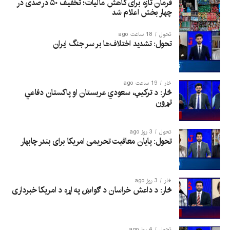
فرمان تازه برای کاهش مالیات؛ تخفیف ۵۰ درصدی در
چهار بخش اعلام شد
تحول
18 ساعت ago
تحول: تشدید اختلاف‌ها بر سر جنگ ایران
څار
19 ساعت ago
څار: د ترکیې، سعودي عربستان او پاکستان دفاعي
تړون
تحول
3 روز ago
تحول: پایان معافیت تحریمی امریکا برای بندر چابهار
څار
3 روز ago
څار: د داعش خراسان د ګواښ په اړه د امریکا خبرداری
تحول
4 روز ago