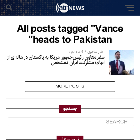
All posts tagged "Vance
heads to Pakistan"
اخبار ساحوی
4 ماه ago
سفر معاون رئیس‌جمهور امریکا به پاکستان در هاله‌ای از
ابهام؛ مشارکت ایران نامشخص
MORE POSTS
جستجو
نرخ اسعار