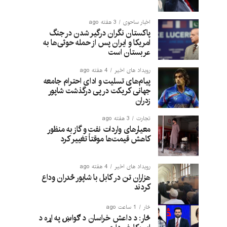
اخبار ساحوی
3 هفته ago
پاکستان نگران درگیر شدن در جنگ
امریکا و ایران پس از حمله حوثی‌ها به
عربستان است
رویداد های اخیر
4 هفته ago
پیام‌های تسلیت و ادای احترام جامعه
جهانی کریکت در پی درگذشت شاپور
زدران
تجارت
3 هفته ago
معیارهای واردات نفت و گاز به منظور
کاهش قیمت‌ها موقتاً تغییر کرد
رویداد های اخیر
4 هفته ago
هزاران تن در کابل با شاپور ځدران وداع
کردند
څار
1 ساعت ago
څار: د داعش خراسان د ګواښ په اړه د