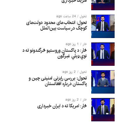
امریکا خبرداری
تحول
24 ساعت ago
تحول: انتخاب‌های محدود دولت‌های
کوچک در سیاست بین‌الملل
څار
1 روز ago
څار: د پاکستان وروستیو څرگندونو ته د
نوي ډیلي غبرگون
تحول
2 روز ago
تحول: بررسی رایزنی امنیتی چین و
پاکستان درباره افغانستان
څار
2 روز ago
څار: امریکا ته د ایران خبرداری