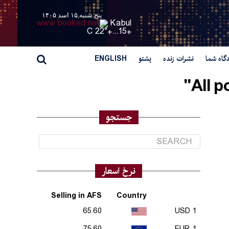
پنج شنبه,۱۵ اسد ۱۴۰۵
Kabul
22° C
+
15...
+
گاه شما
نشرات زنده
پشتو
ENGLISH
All p
جستجو
نرخ اسعار
Selling in AFS
Country
65.60
1 USD