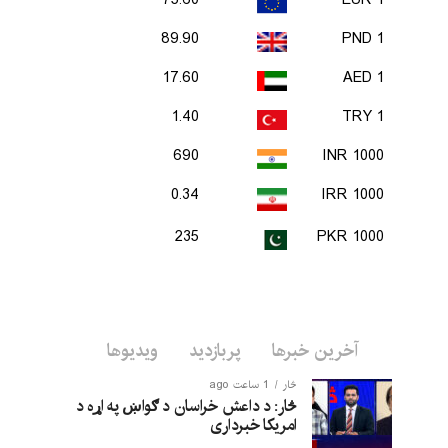
75.60
1 EUR
89.90
1 PND
17.60
1 AED
1.40
1 TRY
690
1000 INR
0.34
1000 IRR
235
1000 PKR
آخرین خبرها
پربازدید
ویدیوها
څار
1 ساعت ago
څار: د داعش خراسان د ګواښ په اړه د
امریکا خبرداری