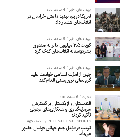
رویداد های اخیر
4 ساعت ago
امریکا درباره تهدید داعش خراسان در
افغانستان هشدار داد
رویداد های اخیر
5 ساعت ago
کویت ۲.۵ میلیون دالر به صندوق
بشردوستانه افغانستان کمک کرد
رویداد های اخیر
6 ساعت ago
چین از امارت اسلامی خواست علیه
گروه‌های تروریستی اقدام کند
تجارت
6 ساعت ago
افغانستان و ازبکستان بر گسترش
سرمایه‌گذاری و همکاری‌های تجارتی
تأکید کردند
INTERNATIONAL SPORTS
3 هفته ago
ترمپ در فاینل جام جهانی فوتبال حضور
می‌یابد