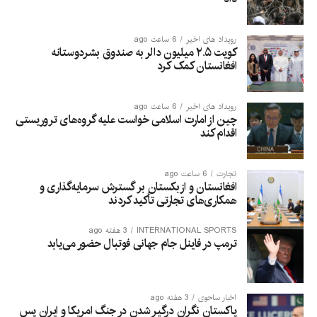
رویداد های اخیر
6 ساعت ago
کویت ۲.۵ میلیون دالر به صندوق بشردوستانه
افغانستان کمک کرد
رویداد های اخیر
6 ساعت ago
چین از امارت اسلامی خواست علیه گروه‌های تروریستی
اقدام کند
تجارت
6 ساعت ago
افغانستان و ازبکستان بر گسترش سرمایه‌گذاری و
همکاری‌های تجارتی تأکید کردند
INTERNATIONAL SPORTS
3 هفته ago
ترمپ در فاینل جام جهانی فوتبال حضور می‌یابد
اخبار ساحوی
3 هفته ago
پاکستان نگران درگیر شدن در جنگ امریکا و ایران پس