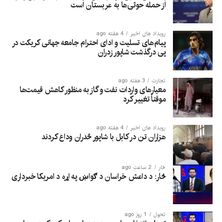
از حمله حوثی‌ها به عربستان است
رویداد های اخیر
4 هفته ago
پیام‌های تسلیت و ادای احترام جامعه جهانی کریکت در
پی درگذشت شاپور زدران
تجارت
3 هفته ago
معیارهای واردات نفت و گاز به منظور کاهش قیمت‌ها
موقتاً تغییر کرد
رویداد های اخیر
4 هفته ago
هزاران تن در کابل با شاپور ځدران وداع کردند
څار
2 ساعت ago
څار: د داعش خراسان د ګواښ په اړه د امریکا خبرداری
تحول
1 روز ago