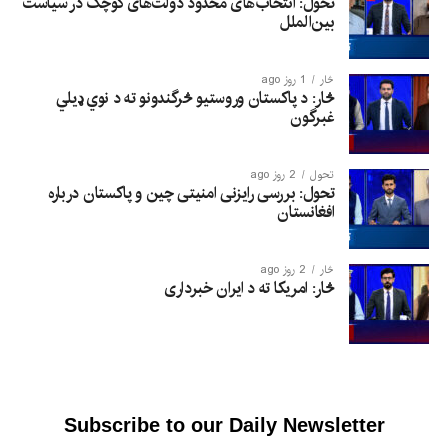
تحول: انتخاب‌های محدود دولت‌های کوچک در سیاست
بین‌الملل
څار
1 روز ago
څار: د پاکستان وروستیو څرگندونو ته د نوي ډیلي
غبرگون
تحول
2 روز ago
تحول: بررسی رایزنی امنیتی چین و پاکستان درباره
افغانستان
څار
2 روز ago
څار: امریکا ته د ایران خبرداری
Subscribe to our Daily Newsletter