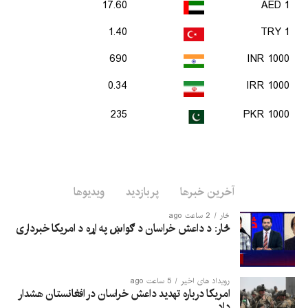
17.60
1 AED
1.40
1 TRY
690
1000 INR
0.34
1000 IRR
235
1000 PKR
آخرین خبرها
پربازدید
ویدیوها
څار
2 ساعت ago
څار: د داعش خراسان د ګواښ په اړه د امریکا خبرداری
رویداد های اخیر
5 ساعت ago
امریکا درباره تهدید داعش خراسان در افغانستان هشدار
داد