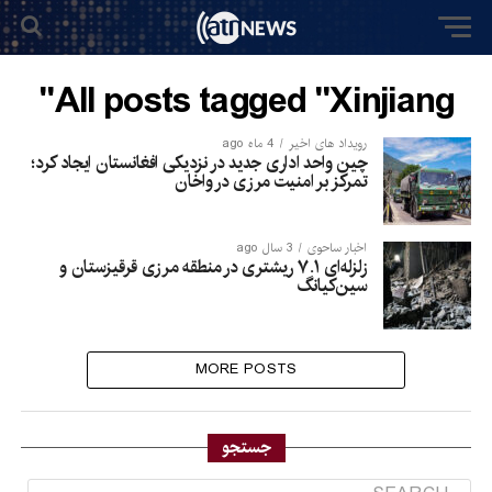
All posts tagged "Xinjiang"
رویداد های اخیر
4 ماه ago
چین واحد اداری جدید در نزدیکی افغانستان ایجاد کرد؛
تمرکز بر امنیت مرزی در واخان
اخبار ساحوی
3 سال ago
زلزله‌ای ۷.۱ ریشتری در منطقه مرزی قرقیزستان و
سین‌کیانگ
MORE POSTS
جستجو