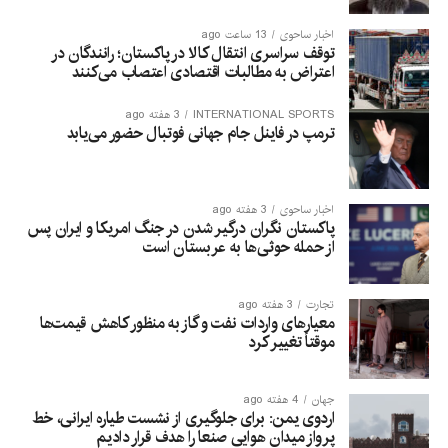
اخبار ساحوی
13 ساعت ago
توقف سراسری انتقال کالا در پاکستان؛ رانندگان در
اعتراض به مطالبات اقتصادی اعتصاب می‌کنند
INTERNATIONAL SPORTS
3 هفته ago
ترمپ در فاینل جام جهانی فوتبال حضور می‌یابد
اخبار ساحوی
3 هفته ago
پاکستان نگران درگیر شدن در جنگ امریکا و ایران پس
از حمله حوثی‌ها به عربستان است
تجارت
3 هفته ago
معیارهای واردات نفت و گاز به منظور کاهش قیمت‌ها
موقتاً تغییر کرد
جهان
4 هفته ago
اردوی یمن: برای جلوگیری از نشست طیاره ایرانی، خط
پرواز میدان هوایی صنعا را هدف قرار دادیم