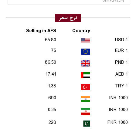
نرخ اسعار
Selling in AFS
Country
65.80
1 USD
75
1 EUR
86.50
1 PND
17.41
1 AED
1.38
1 TRY
690
1000 INR
0.35
1000 IRR
228
1000 PKR