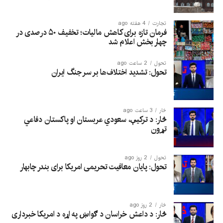
تجارت
4 هفته ago
فرمان تازه برای کاهش مالیات؛ تخفیف ۵۰ درصدی در
چهار بخش اعلام شد
تحول
2 ساعت ago
تحول: تشدید اختلاف‌ها بر سر جنگ ایران
څار
3 ساعت ago
څار: د ترکیې، سعودي عربستان او پاکستان دفاعي
تړون
تحول
2 روز ago
تحول: پایان معافیت تحریمی امریکا برای بندر چابهار
څار
2 روز ago
څار: د داعش خراسان د ګواښ په اړه د امریکا خبرداری