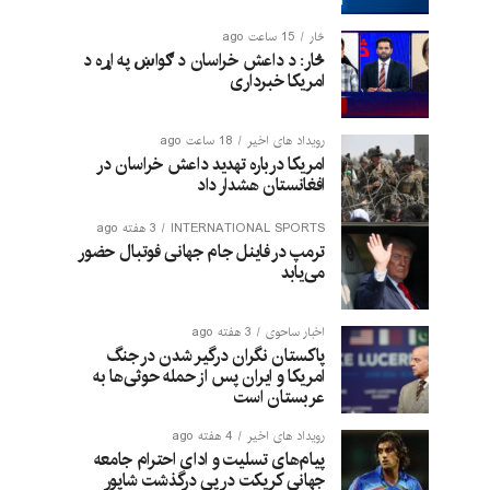
څار
15 ساعت ago
څار: د داعش خراسان د ګواښ په اړه د
امریکا خبرداری
رویداد های اخیر
18 ساعت ago
امریکا درباره تهدید داعش خراسان در
افغانستان هشدار داد
INTERNATIONAL SPORTS
3 هفته ago
ترمپ در فاینل جام جهانی فوتبال حضور
می‌یابد
اخبار ساحوی
3 هفته ago
پاکستان نگران درگیر شدن در جنگ
امریکا و ایران پس از حمله حوثی‌ها به
عربستان است
رویداد های اخیر
4 هفته ago
پیام‌های تسلیت و ادای احترام جامعه
جهانی کریکت در پی درگذشت شاپور