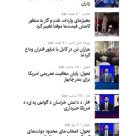
زدران
تجارت
3 هفته ago
معیارهای واردات نفت و گاز به منظور
کاهش قیمت‌ها موقتاً تغییر کرد
رویداد های اخیر
4 هفته ago
هزاران تن در کابل با شاپور ځدران وداع
کردند
تحول
14 ساعت ago
تحول: پایان معافیت تحریمی امریکا
برای بندر چابهار
څار
15 ساعت ago
څار: د داعش خراسان د ګواښ په اړه د
امریکا خبرداری
تحول
2 روز ago
تحول: انتخاب‌های محدود دولت‌های