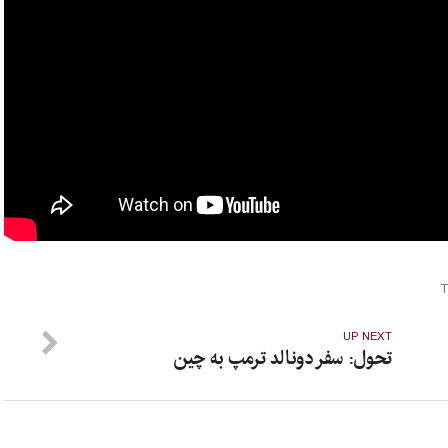
UP NEXT
تحول: سفر دونالد ترمپ به چین