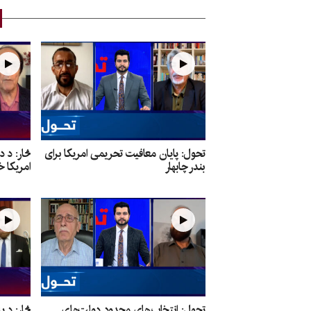
تحول: پایان معافیت تحریمی امریکا برای
څار: د 
بندر چابهار
امریکا خ
تحول: انتخاب‌های محدود دولت‌های
څار: د پ