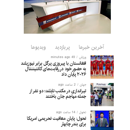
آخرین خبرها
پربازدید
ویدیوها
ورزش
49 minutes ago
افغانستان با پیروزی پرگل برابر نیوزیلند
به حضور خود در رقابت‌های کانتیننتال
۲۰۲۶ پایان داد
جهان
2 ساعت ago
تیراندازی در مکتب تایلند؛ دو نفر از
جمله مهاجم جان باختند
تحول
14 ساعت ago
تحول: پایان معافیت تحریمی امریکا
برای بندر چابهار