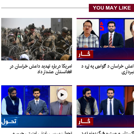
YOU MAY LIKE
داعش خراسان د ګواښ په اړه د
امریکا درباره تهدید داعش خراسان در
برداری
افغانستان هشدار داد
اکستان وروستیو څرگندونو ته د
تحول: بررسی رایزنی امنیتی چین و