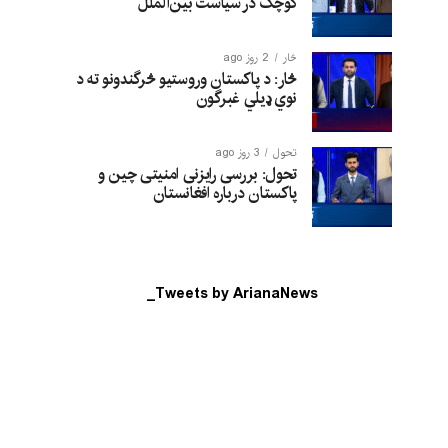
کوچک در سیاست بین‌الملل
څار
2 روز ago
څار: د پاکستان وروستیو څرگندونو ته د
نوي ډیلي غبرگون
تحول
3 روز ago
تحول: بررسی رایزنی امنیتی چین و
پاکستان درباره افغانستان
Tweets by ArianaNews_