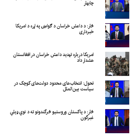
چابهار
څار: د داعش خراسان د ګواښ په اړه د امریکا
خبرداری
امریکا درباره تهدید داعش خراسان در افغانستان
هشدار داد
تحول: انتخاب‌های محدود دولت‌های کوچک در
سیاست بین‌الملل
څار: د پاکستان وروستیو څرگندونو ته د نوي ډیلي
غبرگون