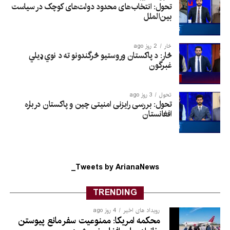
تحول: انتخاب‌های محدود دولت‌های کوچک در سیاست
بین‌الملل
څار
2 روز ago
څار: د پاکستان وروستیو څرگندونو ته د نوي ډیلي
غبرگون
تحول
3 روز ago
تحول: بررسی رایزنی امنیتی چین و پاکستان درباره
افغانستان
Tweets by ArianaNews_
TRENDING
رویداد های اخیر
4 روز ago
محکمه امریکا: ممنوعیت سفر مانع پیوستن