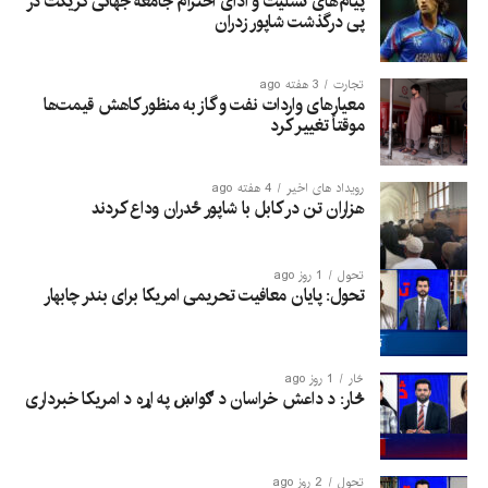
پیام‌های تسلیت و ادای احترام جامعه جهانی کریکت در
پی درگذشت شاپور زدران
تجارت
3 هفته ago
معیارهای واردات نفت و گاز به منظور کاهش قیمت‌ها
موقتاً تغییر کرد
رویداد های اخیر
4 هفته ago
هزاران تن در کابل با شاپور ځدران وداع کردند
تحول
1 روز ago
تحول: پایان معافیت تحریمی امریکا برای بندر چابهار
څار
1 روز ago
څار: د داعش خراسان د ګواښ په اړه د امریکا خبرداری
تحول
2 روز ago