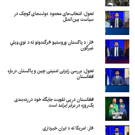
تحول: انتخاب‌های محدود دولت‌های کوچک در
سیاست بین‌الملل
څار: د پاکستان وروستیو څرگندونو ته د نوي ډیلي
غبرگون
تحول: بررسی رایزنی امنیتی چین و پاکستان درباره
افغانستان
افغانستان در پی تقویت جایگاه خود در رده‌بندی
یک‌روزه در برابر ایرلند است
څار: امریکا ته د ایران خبرداری