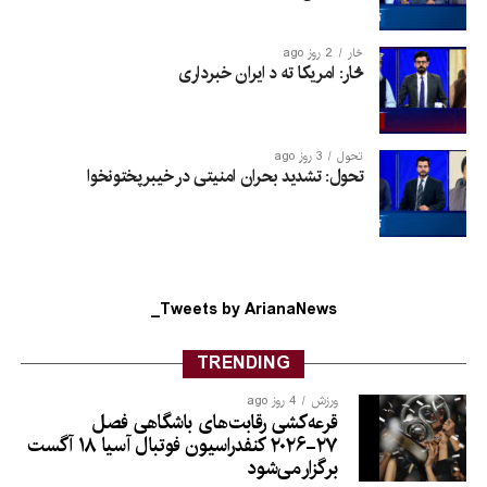
څار
2 روز ago
څار: امریکا ته د ایران خبرداری
تحول
3 روز ago
تحول: تشدید بحران امنیتی در خیبرپختونخوا
Tweets by ArianaNews_
TRENDING
ورزش
4 روز ago
قرعه‌کشی رقابت‌های باشگاهی فصل
۲۷-۲۰۲۶ کنفدراسیون فوتبال آسیا ۱۸ آگست
برگزار می‌شود