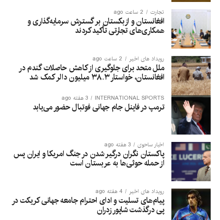
تجارت
2 ساعت ago
افغانستان و ازبکستان بر گسترش سرمایه‌گذاری و
همکاری‌های تجارتی تأکید کردند
رویداد های اخیر
2 ساعت ago
ملل متحد برای جلوگیری از کاهش حاصلات گندم در
افغانستان، خواستار ۳۸.۳ میلیون دالر کمک شد
INTERNATIONAL SPORTS
3 هفته ago
ترمپ در فاینل جام جهانی فوتبال حضور می‌یابد
اخبار ساحوی
3 هفته ago
پاکستان نگران درگیر شدن در جنگ امریکا و ایران پس
از حمله حوثی‌ها به عربستان است
رویداد های اخیر
4 هفته ago
پیام‌های تسلیت و ادای احترام جامعه جهانی کریکت در
پی درگذشت شاپور زدران