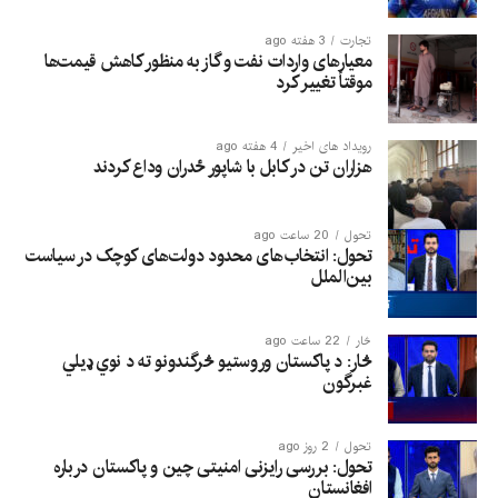
تجارت
3 هفته ago
معیارهای واردات نفت و گاز به منظور کاهش قیمت‌ها
موقتاً تغییر کرد
رویداد های اخیر
4 هفته ago
هزاران تن در کابل با شاپور ځدران وداع کردند
تحول
20 ساعت ago
تحول: انتخاب‌های محدود دولت‌های کوچک در سیاست
بین‌الملل
څار
22 ساعت ago
څار: د پاکستان وروستیو څرگندونو ته د نوي ډیلي
غبرگون
تحول
2 روز ago
تحول: بررسی رایزنی امنیتی چین و پاکستان درباره
افغانستان