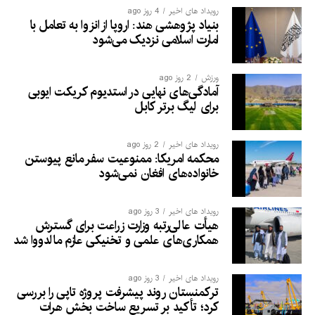
رویداد های اخیر
4 روز ago
بنیاد پژوهشی هند: اروپا از انزوا به تعامل با
امارت اسلامی نزدیک می‌شود
ورزش
2 روز ago
آمادگی‌های نهایی در استدیوم کریکت ایوبی
برای لیگ برتر کابل
رویداد های اخیر
2 روز ago
محکمه امریکا: ممنوعیت سفر مانع پیوستن
خانواده‌های افغان نمی‌شود
رویداد های اخیر
3 روز ago
هیأت عالی‌رتبه وزارت زراعت برای گسترش
همکاری‌های علمی و تخنیکی عازم مالدووا شد
رویداد های اخیر
3 روز ago
ترکمنستان روند پیشرفت پروژه تاپی را بررسی
کرد؛ تأکید بر تسریع ساخت بخش هرات