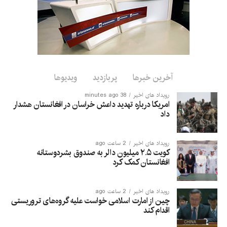
آخرین خبرها
پربازدید
ویدیوها
رویداد های اخیر
38 minutes ago
امریکا درباره تهدید داعش خراسان در افغانستان هشدار
داد
رویداد های اخیر
2 ساعت ago
کویت ۲.۵ میلیون دالر به صندوق بشردوستانه
افغانستان کمک کرد
رویداد های اخیر
2 ساعت ago
چین از امارت اسلامی خواست علیه گروه‌های تروریستی
اقدام کند