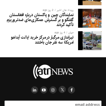
رویداد های اخیر
2 روز ago
نمایندگان چین و پاکستان درباره افغانستان
گفتگو و بر گسترش همکاری‌های ضدتروریزم
تأکید کردند
جهان
4 روز ago
تیراندازی مرگبار در مرکز خرید ایالت آیداهو
امریکا؛ سه نفر جان باختند