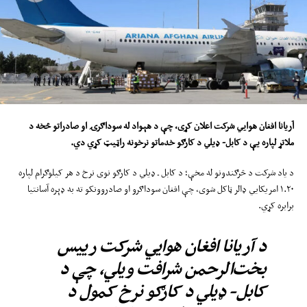
آریانا افغان هوايي شرکت اعلان کړی
،
چې د ه
ې
واد
له
سوداګرۍ او صادراتو
څخه د
ملاتړ لپاره یې د کابل-
ډیلي
د کارګو
خدماتو نرخونه
راټیټ
کړي دي.
د یاد شرکت د څرګندونو له مخې؛ د کابل ـ ډیلي د کارګو نوی نرخ د هر کیلوګرام لپاره
۱.۲۰ امریکایي ډالر ټاکل شوی، چې افغان سوداګرو او صادروونکو ته به ډېره آسانتیا
برابره کړي.
د آریانا افغان هوايي شرکت رییس
بخت‌الرحمن شرافت ویلي، چې د
کابل- ډیلي د کارګو نرخ کمول د