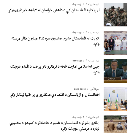
تازه خبرونه
2 days ago
امریکا په افغانستان کې د داعش خراسان له ګواښه خبرداری ورکړ
تازه خبرونه
2 days ago
کویټ له افغانستان بشري صندوق سره ۲.۵ میلیون ډالر مرسته
وکړه
تازه خبرونه
2 days ago
چین له اسلامي امارت څخه د ترهګرو ډلو پر ضد د اقدام غوښتنه
وکړه
سوداگري
2 days ago
افغانستان او ازبکستان د اقتصادي همکاریو پر پراختیا ټینګار وکړ
تازه خبرونه
2 days ago
ملګرو ملتونو د افغانستان د غنمو د حاصلاتو د کمېدو د مخنیوي
لپاره د مرستې غوښتنه وکړه