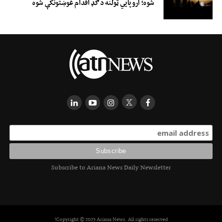
شوه؛ اروپايي ټولنه د ګډ اقدام غوښتونکې شوه
Subscribe to Ariana News Daily Newsletter
Copyright © 2025 Ariana News. All rights reserved!