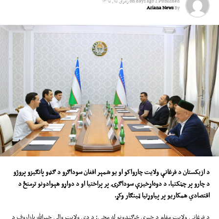
Published
2 days ago
on
زمری ۱۵, ۱۴۰۵
Ariana News
By
د ازبکستان د فرغانې ولایت چارواکو او یو شمېر افغان سوداګرو د ګډو پانګیزو پروژو
د چارو پر چټکتیا، د دوه‌اړخیزې سوداګرۍ پر پراختیا او د دواړو هېوادونو ترمنځ د
اقتصادي همکاریو پر پیاوړتیا ټینګار وکړ
.
د فرغانې ولایت مقام د خبري څرګندونو له مخې؛ د دې ولایت والي خیرالله بازاروف د