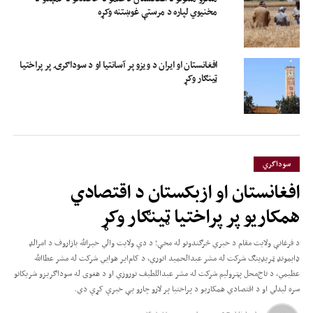
مخنیوي لپاره د مرستې غوښتنه وکړه
افغانستان او ایران د ویزو پر آسانتیا او د سوداګرۍ پر پراختیا
ټینګار وکړ
سوداگري
افغانستان او ازبکستان د اقتصادي
همکاریو پر پراختیا ټینګار وکړ
د فرغانې ولایت مقام د خبري څرګندونو له مخې؛ د دې ولایت والي خیرالله بازاروف د امرالډ
ډایمونډ ټریډینګ شرکت له مشر عبدالحمید انوري، د کام‌ایر هوايي شرکت له مشر عطاالله
عظیمي، د تاج‌محل پټرولیم شرکت له مشر عبداللطیف نوروزي او د هغوی له سوداګریزو شریکانو
سره لیدلي او د اقتصادي همکاریو د پراختیا پر لارو چارو یې خبرې کړې دي.