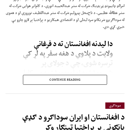
امرالډ ډایمونډ ټریډینګ شرکت له مشر عبدالحمید انوري، د کام‌ایر هوايي شرکت له
مشر عطاالله عظیمي، د تاج‌محل پټرولیم شرکت له مشر عبداللطیف نوروزي او د هغوی
له سوداګریزو شریکانو سره لیدلي او د اقتصادي همکاریو د پراختیا پر لارو چارو یې
خبرې کړې دي.
دا لیدنه افغانستان ته د فرغانې
ولایت د پلاوي د هغه سفر په لړ کې
ترسره شوی، چې د جولای پر
شپږویشتمه او اووه‌ویشتمه یې کابل
او مزارشریف ته کړی و. د دغه سفر
CONTINUE READING
پر مهال ازبک چارواکو او سوداګرو له
افغان لوري سره لیدنې وکړې؛ په
سوداگري
کابل او مزارشریف کې یې د فرغانې
د افغانستان او ایران سوداګرو د ګډې
سوداګریز کورونه پرانیستل.
پانګونې پر پراختیا ټینګار وکړ