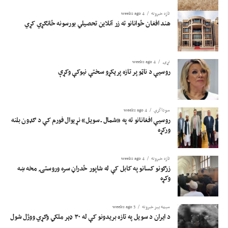
تازه خبرونه
4 weeks ago
هند افغان ځوانانو ته زر آنلاین تحصیلي بورسونه ځانګړي کړي
نړۍ
4 weeks ago
روسیې د ناټو پر تازه پرېکړو سختې نیوکې وکړې
سوداگري
4 weeks ago
روسیې افغانانو ته په «شمال ـ سویل» نړیوال فورم کې د ګډون بلنه
ورکړه
تازه خبرونه
4 weeks ago
زرګونو کسانو په کابل کې له شاپور ځدراڼ سره وروستۍ مخه ښه
وکړه
سیمه ییز خبرونه
3 weeks ago
د ایران د سویل په تازه بریدونو کې له ۳۰ ډېر ملکي وګړي ووژل شول