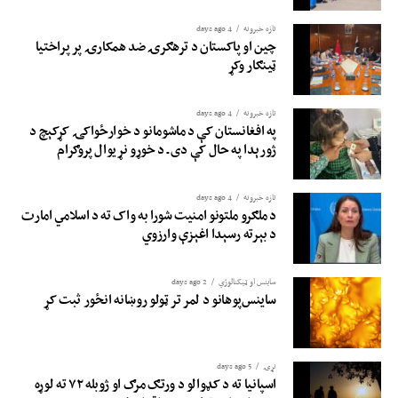
تازه خبرونه
4 days ago
چین او پاکستان د ترهګرۍ ضد همکارۍ پر پراختیا
ټینګار وکړ
تازه خبرونه
4 days ago
په افغانستان کې د ماشومانو د خوارځواکۍ کړکېچ د
ژورېدا په حال کې دی ـ د خوړو نړیوال پروګرام
تازه خبرونه
4 days ago
د ملګرو ملتونو امنیت شورا به واک ته د اسلامي امارت
د بېرته رسېدا اغېزې وارزوي
ساینس او ​​ټیکنالوژي
2 days ago
ساینس‌پوهانو د لمر تر ټولو روښانه انځور ثبت کړ
نړۍ
5 days ago
اسپانیا ته د کډوالو د ورتګ مرګ او ژوبله ۷۲ ته لوړه