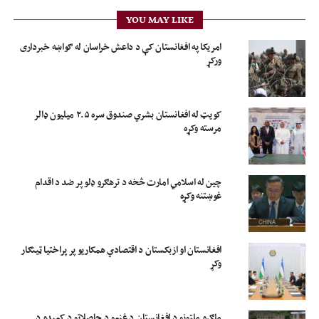
YOU MAY LIKE
امریکا په افغانستان کې د داعش خراسان له ګواښه خبرداری
ورکړ
کویټ له افغانستان بشري صندوق سره ۲.۵ میلیون ډالر
مرسته وکړه
چین له اسلامي امارت څخه د ترهګرو ډلو پر ضد د اقدام
غوښتنه وکړه
افغانستان او ازبکستان د اقتصادي همکاریو پر پراختیا ټینګار
وکړ
ملګرو ملتونو د افغانستان د غنمو د حاصلاتو د کمېدو د