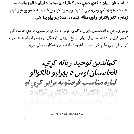
د افغانستان ـ ایران د ګډې خونې مشر کمال‌الدین توحید د ایران د البرز ولایت په
اقتصادي غونډه کې ویلي، چې د دودیزې سوداګرۍ پر ځای باید د دواړو هېوادونو
ترمنځ د ګډو پانګونو او اوږدمهاله اقتصادي همکاریو پړاو پیل شي.
نوموړي، چې د افغانستان ـ ایران د ګډې خونې د پلاوي پر مشرۍ په دې غونډه کې
ګډون کړی و، د افغانستان او ایران ترمنځ تاریخي، فرهنګي او ژبنیو اړیکو ته په نغوته
کې ویلي، چې دا اړیکې باید پر اغېزناکو اقتصادي همکاریو بدلې شي.
کمالدین توحید زیاته کړې،
افغانستان اوس د بهرنیو پانګوالو
لپاره مناسب فرصتونه برابر کړي او
ایراني پانګوال، په ځانګړي توګه د
البرز ولایت سوداګر او صنعتکاران،
کولی شي د ګډو پروژو او سترو
CONTINUE READING
اقتصادي طرحو له فرصتونو ګټه
واخلي.