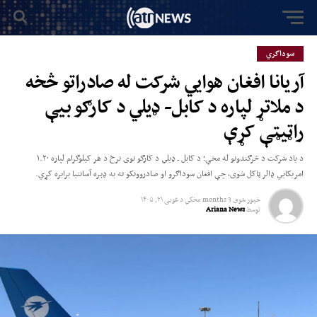
سوداگري
آریانا افغان هوایي شرکت له صادراتو څخه
د ملاتړ لپاره د کابل- ډیلي د کارګو بیې
راټیټې کړې
د یاد شرکت د څرګندونو له مخې؛ د کابل ـ ډیلي د کارګو نوی نرخ د هر کیلوګرام لپاره ۱.۲۰
امریکایي ډالر ټاکل شوی، چې افغان سوداګرو او صادروونکو ته به ډېره آسانتیا برابره کړي.
خپور شوی
3 months مخکي
د
غویی ۲۱, ۱۴۰۵
توسط
Ariana News