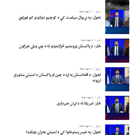
تحول
2 days ago
تحول: په نړیوال سیاست کې د کوچنیو دولتونو کم غوراوي
څار
2 days ago
څار: د پاکستان وروستیو څرګندونو ته د نوي ډیلي غبرګون
تحول
3 days ago
تحول: د افغانستان په اړه د چین او پاکستان د امنیتي مشورې
ارزونه
څار
3 days ago
څار: امریکا ته د ایران خبرداری
تحول
4 days ago
تحول: په خیبر پښتونخوا کې د امنیتي بحران چټکېدا