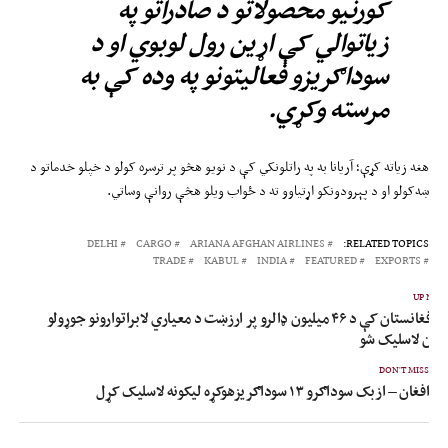
کورنیو محصولاتو د صادراتو په
زیاتوالي کې اړین رول لوبوي او د
سوداګریزو فعالیتونو په وده کې به
مرسته وکړي.
هغه زیاته کړې؛ آریانا به په راتلونکي کې د نویو هڅو پر ترسره کولو د خپلو خدماتو د
ښه‌کولو او د پېرودونکو اړتیاوو ته د ځواب ویلو هڅې روانې وساتي.
DELHI
CARGO
ARIANA AFGHAN AIRLINES
RELATED TOPICS:
TRADE
KABUL
INDIA
FEATURED
EXPORTS
UP NEX
په افغانستان کې د ۴۶ میلیون ډالرو پر ارزښت د معیاري لابراتوارونو جوړولو
ړون لاسلیک شو
DON'T MISS
افغان – ازبک سوداګرو ۱۳ سوداګریزهوکړه لیکونه لاسلیک کړل