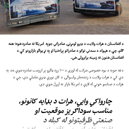
د افغانستان د
هرات ولایت د
ډبرو لومړنۍ صادراتي جوپه امریکا ته
صادره
شوه؛ هغه
ګام
،
چې د هېواد د معدني توکو د صادراتو پراختیا او په نړیوالو بازارونو کې د
افغانستان
شتون ته
زمینه برابرولی شي
.
دغه جوپه د یوه خصوصي شرکت له لوري د ۱۰۰ زره ډالرو پر ارزښت صادره شوې ده. په
دې کې د هرات ولایت د زنده‌جان ولسوالۍ د کان تورې ډبرې شاملې دي، چې د
هرات د صنایعو خونې له لارې د امریکا بازار ته لېږل شوې دي.
چارواکي وايي، هرات د بډایه کانونو،
مناسب سوداګریز موقعیت او
صنعتي ظرفیتونو له کبله د