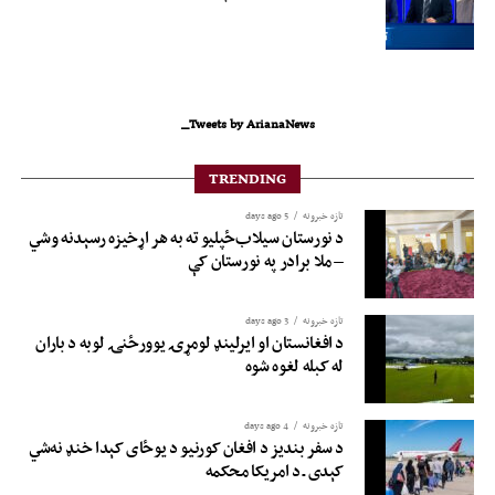
Tweets by ArianaNews_
TRENDING
تازه خبرونه
5 days ago
د نورستان سیلاب‌ځپلیو ته به هر اړخیزه رسېدنه وشي
– ملا برادر په نورستان کې
تازه خبرونه
3 days ago
د افغانستان او ایرلینډ لومړۍ یوورځنۍ لوبه د باران
له کبله لغوه شوه
تازه خبرونه
4 days ago
د سفر بندیز د افغان کورنیو د یوځای کېدا خنډ نه‌شي
کېدی ـ د امریکا محکمه