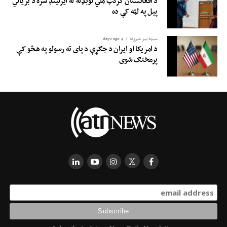
د افغانستان کرکټ ملي لوبډله له ایرلینډ سره د بریالي
پیل په لټه کې ده
سیمه ییز خبرونه
4 days ago
د امریکا او ایران د جګړې د پای ته رسولو په هڅو کې
پرمختګ شوی