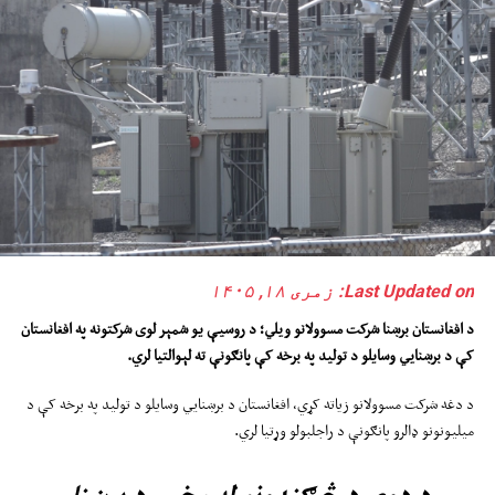
Last Updated on: زمری ۱۸, ۱۴۰۵
د افغانستان برښنا شرکت مسوولان
و
وي
ل
ي
؛
د روسیې یو شمېر لوی شرکتونه په افغانستان
کې د برښنايي وسایلو د تولید په برخه کې پانګونې ته لېوالتیا لري
.
د دغه شرکت مسوولانو زیاته کړي، افغانستان د برښنايي وسایلو د تولید په برخه کې د
میلیونونو ډالرو پانګونې د راجلبولو وړتیا لري.