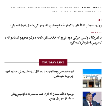
FEATURED
BRITISH GOVERNMENT
AFGHANISTAN
RELATED TOPICS:
UK AID
ICAI
HUMANITARIAN AIDS
UP NEX
 ایران ولسمشر له افغان واکمنو څخه په هیرمند اوبو کې د حق غوښتنه وکړه
DON'T MISS
د امریکا د ولسي جرګې دوه غړیو له افغانستان څخه د وتلو محرمو اسنادو ته د
لاسرسي اجازه ترلاسه کړه
YOU MAY LIKE
اووه خصوصي پوهنتونونه د یوه کال لپاره ځنډېدلي؛ د دوه نورو
جوازونه لغوه شول
روسیه د افغانستان له لارې هند سمندر ته د اوسپنې‌پټلۍ
بدیله لار جوړول ارزوي