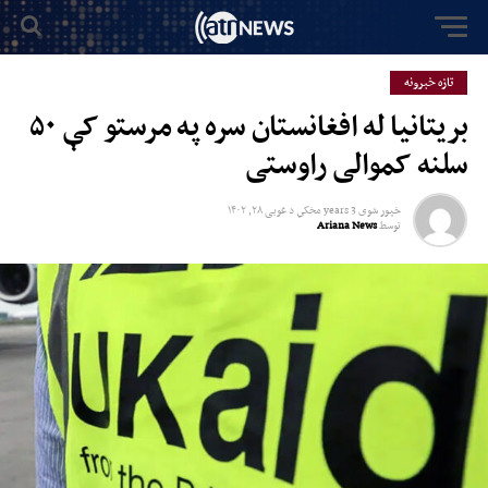
تازه خبرونه
بریتانیا له افغانستان سره په مرستو کې ۵۰
سلنه کموالی راوستی
خپور شوی
3 years مخکي
د
غویی ۲۸, ۱۴۰۲
توسط
Ariana News