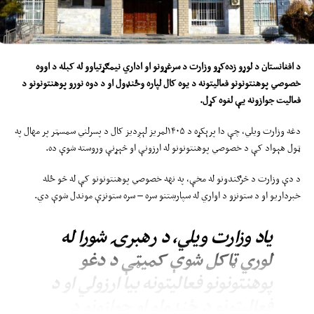
د افغانستان د لوړو زده‌کړو وزارت د سرغړونو او اداري نیمګړتیاوو له
کب
له د اوو
ه
خصوصي پوهنتونونو فعالیتونه د یوه کال لپاره
و
ځنډول او د دو
ه
نورو پوهنتونونو د
فعالیت جوازونه یې لغوه کړ
ل
.
دغه وزارت ویلي، چې دا پرېکړه د ۱۴۰۵لمریز لېږدیز کال د پسرلني سمسټر پر مهال په
ټول هېواد کې د خصوصي پوهنتونونو له ارزونې او څېړنې وروسته شوې ده.
د دې وزارت د څرګندونو له مخې، په نهه خصوصي پوهنتونونو کې له څو ځله
خبرداریو او د ستونزو د اواري له سپارښتنو سره – سره ستونزې موندل شوې دي.
یاد وزارت ویلي، د رهبرۍ شورا له
لوري ټاکل شوې کمیټې د دغو
پوهنتونونو فعالیتونه بیا ارزولي او د
فعالیتونو د ځنډولو او جوازونو د