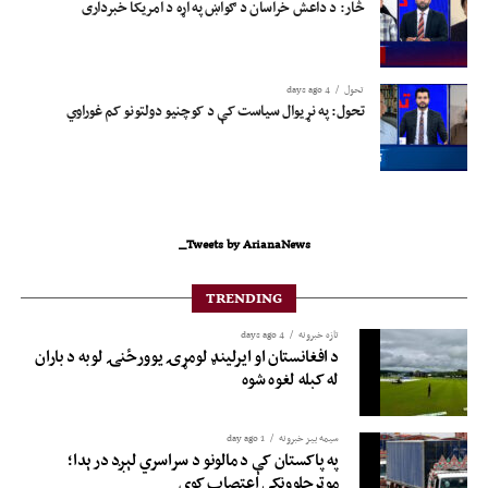
څار: د داعش خراسان د ګواښ په اړه د امریکا خبرداری
تحول
4 days ago
تحول: په نړیوال سیاست کې د کوچنیو دولتونو کم غوراوي
Tweets by ArianaNews_
TRENDING
تازه خبرونه
4 days ago
د افغانستان او ایرلینډ لومړۍ یوورځنۍ لوبه د باران
له کبله لغوه شوه
سیمه ییز خبرونه
1 day ago
په پاکستان کې د مالونو د سراسري لېږد درېدا؛
موټرچلوونکي اعتصاب کوي