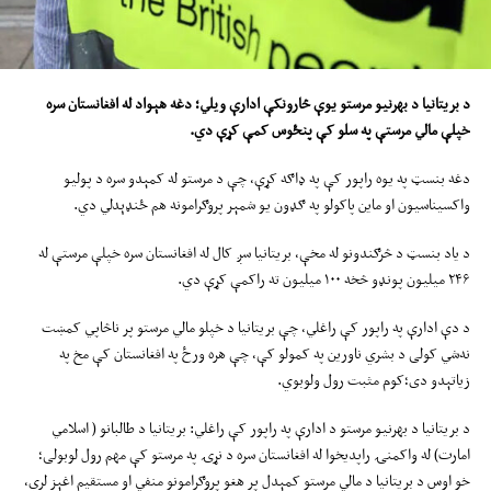
د بریتانیا د بهرنیو مرستو یوې څارونکې ادارې ويلي؛ دغه هېواد له افغانستان سره
خپلې مالي مرستې په سلو کې پنځوس کمې کړې دي.
دغه بنسټ په یوه راپور کې په ډاګه کړې، چې د مرستو له کمېدو سره د پولیو
واکسیناسیون او ماین پاکولو په ګډون یو شمېر پروګرامونه هم ځنډېدلي دي.
د یاد بنسټ د څرګندونو له مخې، بریتانیا سږ کال له افغانستان سره خپلې مرستې له
۲۴۶ میلیون پونډو څخه ۱۰۰ میلیون ته راکمې کړې دي.
د دې ادارې په راپور کې راغلي، چې بریتانیا د خپلو مالي مرستو پر ناڅاپي کمښت
نه‌شي کولی د بشري ناورین په کمولو کې، چې هره ورځ په افغانستان کې مخ په
زیاتېدو دی؛کوم مثبت رول ولوبوي.
د بریتانیا د بهرنیو مرستو د ادارې په راپور کې راغلي: بریتانیا د طالبانو ( اسلامي
امارت) له واکمنۍ راپدیخوا له افغانستان سره د نړۍ په مرستو کې مهم رول لوبولی؛
خو اوس د بریتانيا د مالي مرستو کمېدل پر هغو پروګرامونو منفي او مستقيم اغېز لري،