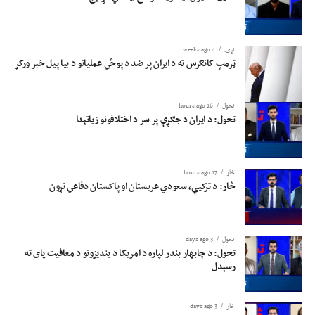
نړۍ
4 weeks ago
ټرمپ کانګرس ته د ایران پر ضد د پوځي عملیاتو د بیا پیل خبر ورکړ
تحول
16 hours ago
تحول: د ایران د جګړې پر سر د اختلافونو زیاتېدا
څار
17 hours ago
څار: د ترکیې، سعودي عربستان او پاکستان دفاعي تړون
تحول
3 days ago
تحول: د چابهار بندر لپاره د امریکا د بندیزونو د معافیت پای ته
رسېدل
څار
3 days ago