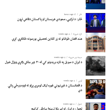
څار
17 hours ago
څار: د ترکیې، سعودي عربستان او پاکستان دفاعي تړون
تازه خبرونه
4 weeks ago
هند افغان ځوانانو ته زر آنلاین تحصیلي بورسونه ځانګړي کړي
سیمه ییز خبرونه
4 weeks ago
د ایران د سویل په تازه بریدونو کې له ۳۰ ډېر ملکي وګړي ووژل شول
لوبی
4 weeks ago
د افغانستان د غېږنیونې غوره لیګ لومړي پړاو ته اووه ورځې پاتې
دي
تحول
4 weeks ago
تحول: د ایران او امریکا ترمنځ بیاځلي کړکېچ