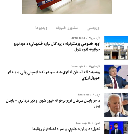
کارېدونکو وسایلو د تولید په برخه کې د پانګونې کچه لوړه شي، چې په هېواد کې
تولید شوي برښنايي وسایل د هېواد بازارونو ته وړاندې او د بهرنیو محصولاتو د
واردولو مخه ونیول شي.
وروستی
مشهور خبرونه
ویدیوها
د یادونې ده، چې اوسمهال له چین، ایران، ترکیې او نورو هېوادونو څخه افغانستان ته
برښنايي وسایل واردېږي.
تازه خبرونه
2 hours ago
اووه خصوصي پوهنتونونه د یوه کال لپاره ځنډېدلي؛ د دوه نورو
جوازونه لغوه شول
تازه خبرونه
4 hours ago
روسیه د افغانستان له لارې هند سمندر ته د اوسپنې‌پټلۍ بدیله لار
جوړول ارزوي
نړۍ
4 hours ago
د جو بایډن سرطان نورو برخو ته خپور شوی او ډېر درد لري – بایډن
زوی
تحول
16 hours ago
تحول: د ایران د جګړې پر سر د اختلافونو زیاتېدا