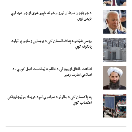
د جو بایډن سرطان نورو برخو ته خپور شوی او ډېر درد لري –
بایډن زوی
روسي شرکتونه په افغانستان کې د برښنايي وسایلو پر تولید
پانګونه کوي
اطاعت، اتفاق او یووالی د نظام د ټینګښت لامل کیږي ــ د
اسلامي امارت رهبر
په پاکستان کې د مالونو د سراسري لېږد درېدا؛ موټرچلوونکي
اعتصاب کوي