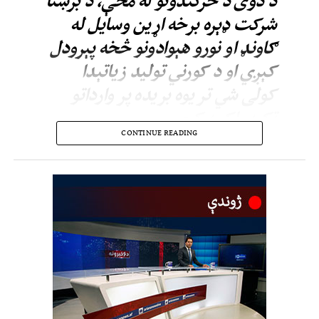
د دوی د څرګندونو له مخې، د برښنا
شرکت ډېره برخه اړین وسایل له
ګاونډ او نورو هېوادونو څخه پېرودل
کېږي او د کورني تولید زیاتېدا
کولی شي تر یوه بریده پر وارداتو
تکیه راکمه کړي.
CONTINUE READING
د خصوصي سکټور غړيو هم ويلي، د برښنايي وسایلو د تولید په برخه کې پانګونه یوه
جدي اړتیا ده.
دوی ټینګار کړی؛ په هېواد کې د برښنايي وسایلو د پراختیا او تولید په برخه کې د
پانګونې بهیر باید چټک شي، چې د دغو وسایلو واردات کم او کورنی تولید زیات شي.
د خصوصي سکټور د څرګندونو له مخې؛ دا کار به د وارداتو پر کچه تکیه راکمه او د
زرګونو کسانو لپاره د کار زمینه هم برابره کړي.
اقتصادي شنونکو ويلي؛ د برښنا د تولید ترڅنګ باید د برښنا د تولید او لېږد لپاره د