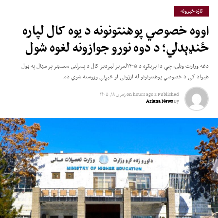
تازه خبرونه
اووه خصوصي پوهنتونونه د یوه کال لپاره
ځنډېدلي؛ د دوه نورو جوازونه لغوه شول
دغه وزارت ویلي، چې دا پرېکړه د ۱۴۰۵لمریز لېږدیز کال د پسرلني سمسټر پر مهال په ټول
هېواد کې د خصوصي پوهنتونونو له ارزونې او څېړنې وروسته شوې ده.
Published
2 hours ago
on
زمری ۱۸, ۱۴۰۵
Ariana News
By