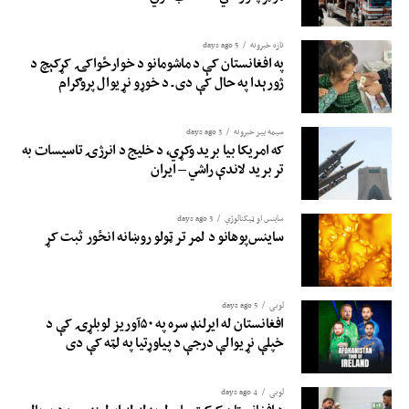
تازه خبرونه
5 days ago
په افغانستان کې د ماشومانو د خوارځواکۍ کړکېچ د
ژورېدا په حال کې دی ـ د خوړو نړیوال پروګرام
سیمه ییز خبرونه
3 days ago
که امریکا بیا برید وکړي، د خلیج د انرژۍ تاسیسات به
تر برید لاندې راشي – ایران
ساینس او ​​ټیکنالوژي
3 days ago
ساینس‌پوهانو د لمر تر ټولو روښانه انځور ثبت کړ
لوبی
5 days ago
افغانستان له ایرلنډ سره په ۵۰آوریز لوبلړۍ کې د
خپلې نړیوالې درجې د پیاوړتیا په لټه کې دی
لوبی
4 days ago