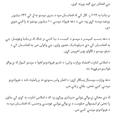
چې افغانان ترې ګټه پورته کوي.
بریتانیا په ۲۰۲۲ ز. کال کې له افغانستان سره د بشري مرستو په لړ کې ۲۴۶ میلیون
پونډه مرسته کړې وه، چې د دغه هېواد مرستې ۱۰۰ میلیون پونډو ته راکمې شوې
دي.
د دغه بنسټ کمېشنر د مرستو د کمښت د بیا کتنې تر څنګ له بریتانیا وغوښتل، چې
په افغانستان کې دې دیپلوماتیک حضور ولري، چې وکولی شي په افغانستان کې د
خپلو مرستو د لګولو بهیر اغېزمن کړي.
د اسلامي امارت اقتصاد وزارت وايي؛ د ځینو هېوادونو لخوا د مرستو کمول له نړیوالو
قوانینو سرغړونه ده.
دغه وزارت مرستیال ټینګار کړی؛ د افغان ولس ستونزو ته پرپاملرنه باید د هېوادونو
مرستې کمې نه‌شي، بلکې زیاتې شي.
له دې مخکې نړیوالې ټولنې خبرداری ورکړی و؛ که د اسلامي امارت په کړنو کې بدلون
را نه‌شي او لنډمهالی حکومت د نړیوالې ټولنې غوښتنې ونه‌مني، له افغانستان سره به
د هېوادونو مرستې کمې شي.