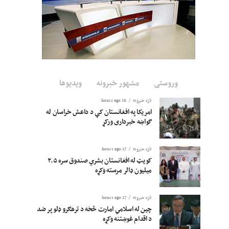
وروستی
مشهور خبرونه
ویدیوها
تازه خبرونه
16 hours ago
امریکا په افغانستان کې د داعش خراسان له
ګواښه خبرداری ورکړ
تازه خبرونه
17 hours ago
کویټ له افغانستان بشري صندوق سره ۲.۵
میلیون ډالر مرسته وکړه
تازه خبرونه
17 hours ago
چین له اسلامي امارت څخه د ترهګرو ډلو پر ضد
د اقدام غوښتنه وکړه