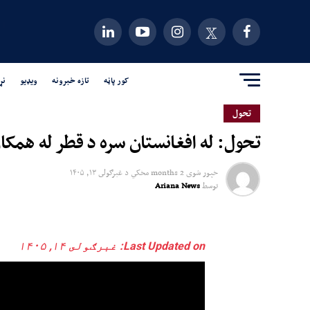
کور پاڼه
تازه خبرونه
ویډیو
نړ
تحول
تحول: له افغانستان سره د قطر له همکا
خپور شوی
2 months مخکي
د
غبرګولى ۱۳, ۱۴۰۵
توسط
Ariana News
Last Updated on: غبرګولى ۱۴, ۱۴۰۵