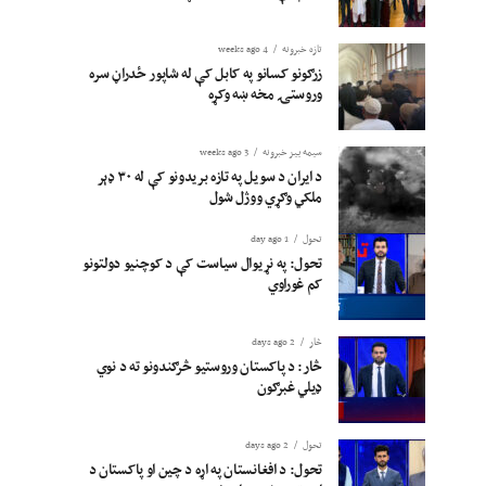
تازه خبرونه
4 weeks ago
زرګونو کسانو په کابل کې له شاپور ځدراڼ سره
وروستۍ مخه ښه وکړه
سیمه ییز خبرونه
3 weeks ago
د ایران د سویل په تازه بریدونو کې له ۳۰ ډېر
ملکي وګړي ووژل شول
تحول
1 day ago
تحول: په نړیوال سیاست کې د کوچنیو دولتونو
کم غوراوي
څار
2 days ago
څار: د پاکستان وروستیو څرګندونو ته د نوي
ډیلي غبرګون
تحول
2 days ago
تحول: د افغانستان په اړه د چین او پاکستان د