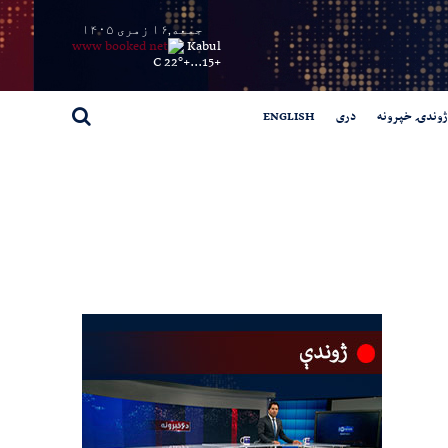
جمعه,۱۶ زمری ۱۴۰۵
Kabul
22° C
+
15...
+
ژوندۍ خپرونه
دری
ENGLISH