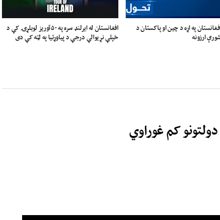
فغانستان په اړه د چین او پاکستان د
افغانستان له ایرلنډ سره په ۵۰آوریز لوبلړۍ کې د
ورې ارزونه
خپلې نړیوالې درجې د پیاوړتیا په لټه کې دی
ولتونو کم غوراوي