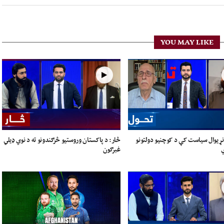
YOU MAY LIKE
نړیوال سیاست کې د کوچنیو دولتونو
څار: د پاکستان وروستیو څرګندونو ته د نوي ډیلي
ي
غبرګون