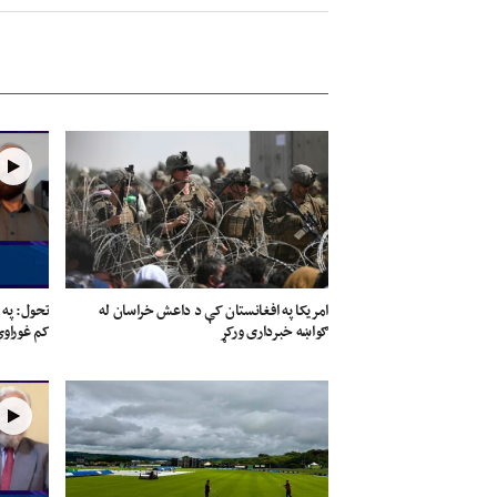
امریکا په افغانستان کې د داعش خراسان له
تحول: په 
ګواښه خبرداری ورکړ
کم غوراو