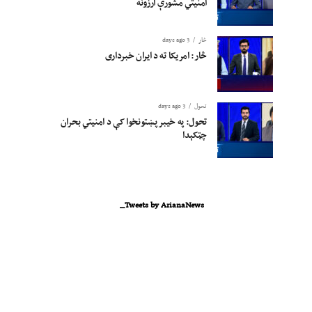
امنیتي مشورې ارزونه
څار
3 days ago
څار: امریکا ته د ایران خبرداری
تحول
3 days ago
تحول: په خیبر پښتونخوا کې د امنیتي بحران
چټکېدا
Tweets by ArianaNews_