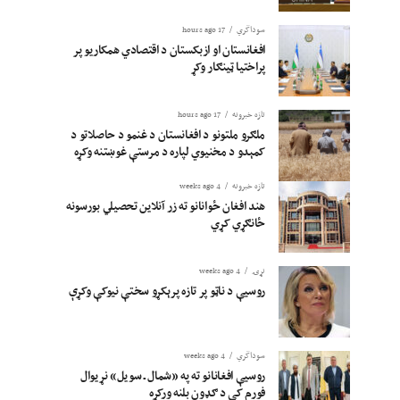
سوداگري
17 hours ago
افغانستان او ازبکستان د اقتصادي همکاریو پر
پراختیا ټینګار وکړ
تازه خبرونه
17 hours ago
ملګرو ملتونو د افغانستان د غنمو د حاصلاتو د
کمېدو د مخنیوي لپاره د مرستې غوښتنه وکړه
تازه خبرونه
4 weeks ago
هند افغان ځوانانو ته زر آنلاین تحصیلي بورسونه
ځانګړي کړي
نړۍ
4 weeks ago
روسیې د ناټو پر تازه پرېکړو سختې نیوکې وکړې
سوداگري
4 weeks ago
روسیې افغانانو ته په «شمال ـ سویل» نړیوال
فورم کې د ګډون بلنه ورکړه