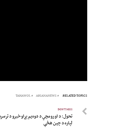
TAHAWOL
ARIANANEWS
RELATED TOPICS:
DON'T MISS
تحول: د اورومچي د دوه‌يم پړاو خبرو د ترسره
لپاره د چین هڅې