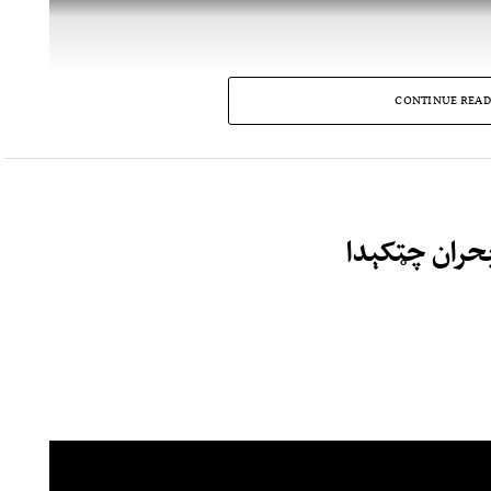
CONTINUE READ
بحران چټکېدا