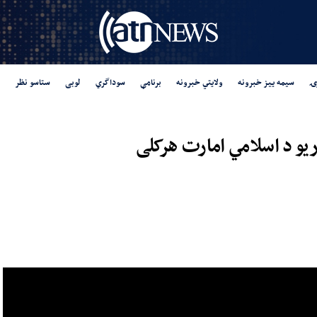
ۍ
سیمه ییز خبرونه
ولایتي خبرونه
برنامې
سوداگري
لوبی
ستاسو نظر
ریو د اسلامي امارت هرکلی