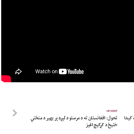
UP NEXT
 کېدا
تحول: افغانستان ته د مرستو د لېږد پر بهیر د منځني
ختیځ د کړکېچ اغېز