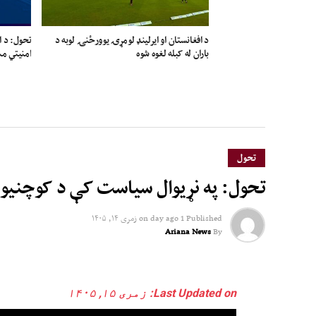
د افغانستان او ایرلینډ لومړۍ یوورځنۍ لوبه د
تحول: د ا
باران له کبله لغوه شوه
امنیتي مش
تحول
تحول: په نړیوال سیاست کې د کوچنیو د
Published
1 day ago
on
زمری ۱۴, ۱۴۰۵
Ariana News
By
Last Updated on: زمری ۱۵, ۱۴۰۵