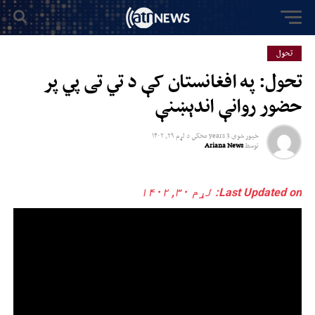
تحول
تحول: په افغانستان کې د تي تی پي پر
حضور روانې اندېښنې
خپور شوی
3 years مخکي
د
لړم ۲۹, ۱۴۰۲
توسط
Ariana News
Last Updated on: لړم ۳۰, ۱۴۰۲