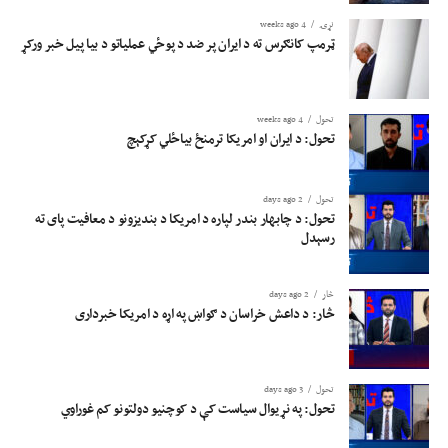
نړۍ
4 weeks ago
ټرمپ کانګرس ته د ایران پر ضد د پوځي عملیاتو د بیا پیل خبر ورکړ
تحول
4 weeks ago
تحول: د ایران او امریکا ترمنځ بیاځلي کړکېچ
تحول
2 days ago
تحول: د چابهار بندر لپاره د امریکا د بندیزونو د معافیت پای ته
رسېدل
څار
2 days ago
څار: د داعش خراسان د ګواښ په اړه د امریکا خبرداری
تحول
3 days ago
تحول: په نړیوال سیاست کې د کوچنیو دولتونو کم غوراوي