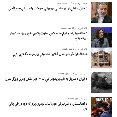
سیمه ییز خبرونه
11 hours ago
د ځان‌بساینې او «رښتینې ورورولۍ» وخت رارسېدلی – عراقچي
تازه خبرونه
12 hours ago
د مالداویا ولسمشرې د اسلامي امارت پلاوي ته پر ویزه صادرولو
نیوکه وکړه
تازه خبرونه
4 weeks ago
هند افغان ځوانانو ته زر آنلاین تحصیلي بورسونه ځانګړي کړي
سیمه ییز خبرونه
3 weeks ago
د ایران د سویل په تازه بریدونو کې له ۳۰ ډېر ملکي وګړي ووژل شول
لوبی
4 weeks ago
د افغانستان د غېږنیونې غوره لیګ لومړي پړاو ته اووه ورځې پاتې
دي