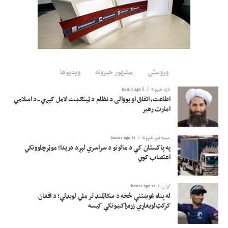
وروستی
مشهور خبرونه
ویدیوها
تازه خبرونه
8 hours ago
اطاعت، اتفاق او یووالی د نظام د ټینګښت لامل کیږي ــ د اسلامي
امارت رهبر
سیمه ییز خبرونه
11 hours ago
په پاکستان کې د مالونو د سراسري لېږد درېدا؛ موټرچلوونکي
اعتصاب کوي
لوبی
11 hours ago
له پناه غوښتنې څخه د سکاټلنډ تر ملي لوبډلې؛ د افغان
کرکټ‌لوبغاړي زړه‌راکښونکې کیسه