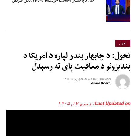
څار: د پاکستان وروستیو څرګندونو ته د نوي ډیلي غبرګون
تحول
تحول: د چابهار بندر لپاره د امریکا د
بندیزونو د معافیت پای ته رسېدل
Published
2 days ago
on
زمری ۱۵, ۱۴۰۵
Ariana News
By
Last Updated on: زمری ۱۷, ۱۴۰۵