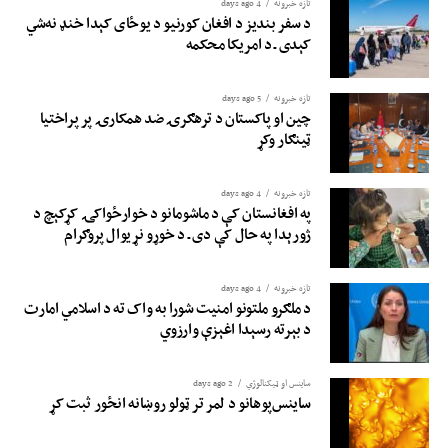
تازه خبرونه
4 days ago
د سفر بندیز د افغان کورنیو د یوځای کېدا خنډ نه‌شي
کېدی ـ د امریکا محکمه
تازه خبرونه
5 days ago
چین او پاکستان د ترهګرۍ ضد همکارۍ پر پراختیا
ټینګار وکړ
تازه خبرونه
4 days ago
په افغانستان کې د ماشومانو د خوارځواکۍ کړکېچ د
ژورېدا په حال کې دی ـ د خوړو نړیوال پروګرام
تازه خبرونه
4 days ago
د ملګرو ملتونو امنیت شورا به واک ته د اسلامي امارت
د بېرته رسېدا اغېزې وارزوي
ساینس او ​​ټیکنالوژي
2 days ago
ساینس‌پوهانو د لمر تر ټولو روښانه انځور ثبت کړ