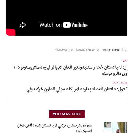
TAHAWOL
ARIANANEWS
RELATED TOPICS:
UP NEX
تحول: له پاکستان څخه راستنېدونکیو افغان کډوالو لپاره د ملګروملتونو د ۱۰
یلیون دالرو مرسته
DON'T MISS
تحول: د افغان اقتصاد په اړه د امریکا د سولې اند‌تون څرګندونې
YOU MAY LIKE
سعودي عربستان، ترکیې او پاکستان ګډه دفاعي هوکړه
لاسلیک کړه