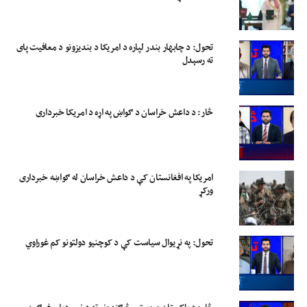
تحول: د چابهار بندر لپاره د امریکا د بندیزونو د معافیت پای
ته رسېدل
څار: د داعش خراسان د ګواښ په اړه د امریکا خبرداری
امریکا په افغانستان کې د داعش خراسان له ګواښه خبرداری
ورکړ
تحول: په نړیوال سیاست کې د کوچنیو دولتونو کم غوراوي