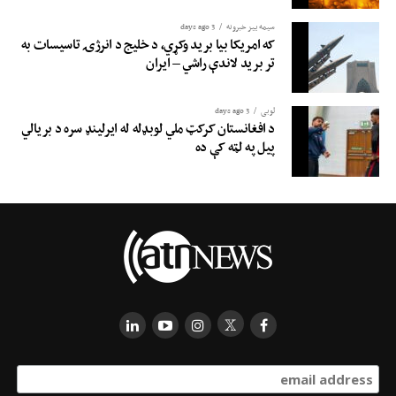
سیمه ییز خبرونه
3 days ago
که امریکا بیا برید وکړي، د خلیج د انرژۍ تاسیسات به
تر برید لاندې راشي – ایران
لوبی
3 days ago
د افغانستان کرکټ ملي لوبډله له ایرلینډ سره د بریالي
پیل په لټه کې ده