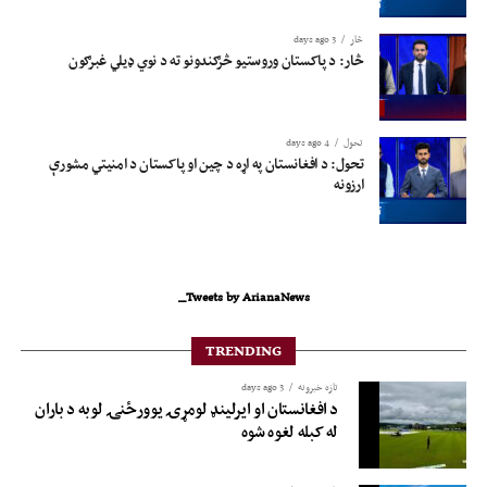
څار
3 days ago
څار: د پاکستان وروستیو څرګندونو ته د نوي ډیلي غبرګون
تحول
4 days ago
تحول: د افغانستان په اړه د چین او پاکستان د امنیتي مشورې
ارزونه
Tweets by ArianaNews_
TRENDING
تازه خبرونه
3 days ago
د افغانستان او ایرلینډ لومړۍ یوورځنۍ لوبه د باران
له کبله لغوه شوه