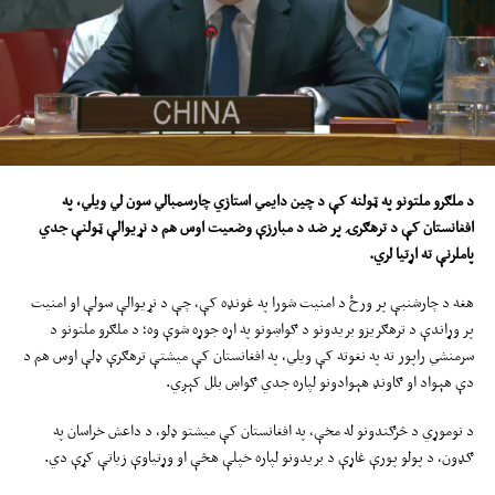
د ملګرو ملتونو په
ټولنه
کې د چین دایمي استازي
چارسمبالي
سون لي ویلي، په
افغانستان کې د ترهګرۍ پر ضد د مبارزې وضعیت ا
وس
هم د نړیوالې ټولنې جدي
پاملرنې ته اړتیا لري
.
هغه د چارشنبې پر ورځ د امنیت شورا په غونډه کې، چې د نړیوالې سولې او امنیت
پر وړاندې د ترهګریزو بریدونو د ګواښونو په اړه جوړه شوې وه؛ د ملګرو ملتونو د
سرمنشي راپور ته په نغوته کې ویلي، په افغانستان کې میشتې ترهګرې ډلې اوس هم د
دې هېواد او ګاونډ هېوادونو لپاره جدي ګواښ بلل کېږي.
د نوموړي د څرګندونو له مخې، په افغانستان کې میشتو ډلو، د داعش خراسان په
ګډون، د پولو پورې غاړې د بریدونو لپاره خپلې هڅې او وړتیاوې زیاتې کړې دي.