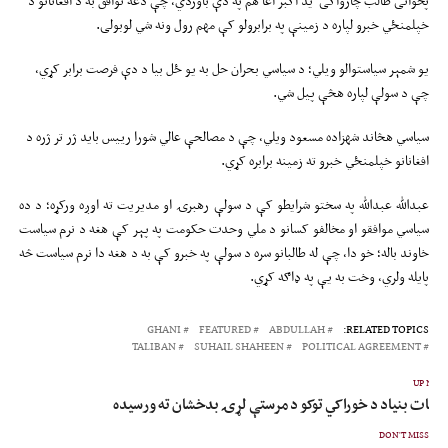
پخوانی طالب چارواکی ید اکبر آغا هم په دې باوردي، چې دغه توافق به د افغانانو د
خپلمنځي خبرو لپاره د زمینې په برابرولو کې مهم رول ونه شي لوبولی.
یو شمېر سیاستوالو ويلي؛ د سیاسي بحران حل به یو ځل بیا د دې فرصت برابر کړي،
چې د سولې لپاره هڅې پیل شي.
سیاسي هڅاند شهزاده مسعود ویلي، چې د مصالحې عالي شورا رييس باید ژر تر ژره د
افغانانو خپلمنځي خبرو ته زمینه برابره کړي.
عبدالله عبدالله په سختو شرایطو کې د سولې رهبرۍ او مدیریت ته اوږه ورکړه؛ د ده
سیاسي موافقو او مخالفو کسانو د ملي وحدت حکومت په پېر کې هغه د نرم سیاست
خاوند باله؛ خو دا، چې له طالبانو سره د سولې په خبرو کې به د هغه دا نرم سیاست څه
پایله ولري، وخت به یې په ډاګه کړي.
GHANI
FEATURED
ABDULLAH
RELATED TOPICS:
TALIBAN
SUHAIL SHAHEEN
POLITICAL AGREEMENT
UP NEX
 بیات بنیاد د خوراکي توکو د مرستې لړۍ بدخشان ته ورسیده
DON'T MISS