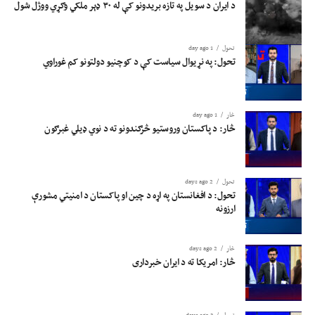
د ایران د سویل په تازه بریدونو کې له ۳۰ ډېر ملکي وګړي ووژل شول
تحول
1 day ago
تحول: په نړیوال سیاست کې د کوچنیو دولتونو کم غوراوي
څار
1 day ago
څار: د پاکستان وروستیو څرګندونو ته د نوي ډیلي غبرګون
تحول
2 days ago
تحول: د افغانستان په اړه د چین او پاکستان د امنیتي مشورې
ارزونه
څار
2 days ago
څار: امریکا ته د ایران خبرداری