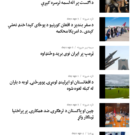
د اګست پر اته‌لسمه ترسره کیږي
تازه خبرونه
3 days ago
د سفر بندیز د افغان کورنیو د یوځای کېدا خنډ نه‌شي
کېدی ـ د امریکا محکمه
سیمه ییز خبرونه
5 days ago
ټرمپ پر ایران نوی برید وځنډاوه
تازه خبرونه
1 day ago
د افغانستان او ایرلینډ لومړۍ یوورځنۍ لوبه د باران
له کبله لغوه شوه
تازه خبرونه
3 days ago
چین او پاکستان د ترهګرۍ ضد همکارۍ پر پراختیا
ټینګار وکړ
روغتيا
4 days ago