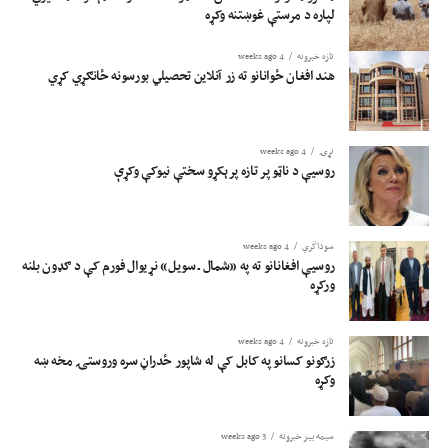
لپاره د مرستې غوښتنه وکړه
تازه خبرونه
4 weeks ago
هند افغان ځوانانو ته زر آنلاین تحصیلي بورسونه ځانګړي کړي
نړۍ
4 weeks ago
روسیې د ناټو پر تازه پرېکړو سختې نیوکې وکړې
سوداگري
4 weeks ago
روسیې افغانانو ته په «شمال ـ سویل» نړیوال فورم کې د ګډون بلنه
ورکړه
تازه خبرونه
4 weeks ago
زرګونو کسانو په کابل کې له شاپور ځدراڼ سره وروستۍ مخه ښه
وکړه
سیمه ییز خبرونه
3 weeks ago