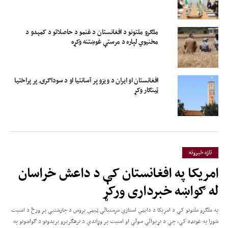
ملګرو ملتونو د افغانستان د غنمو د حاصلاتو د کمېدو د
مخنیوي لپاره د مرستې غوښتنه وکړه
افغانستان او ایران د ویزو پر آسانتیا او د سوداګرۍ پر پراختیا
ټینګار وکړ
تازه خبرونه
امریکا په افغانستان کې د داعش خراسان
له ګواښه خبرداری ورکړ
په ملګرو ملتونو کې د امریکا د دایمي استازي مرستیالې ټیمي بروس د چارشنبې پر ورځ د امنیت
شورا په غونډه کې، چې د نړیوالې سولې او امنیت پر وړاندې د ترهګریزو بریدونو د ګواښونو په