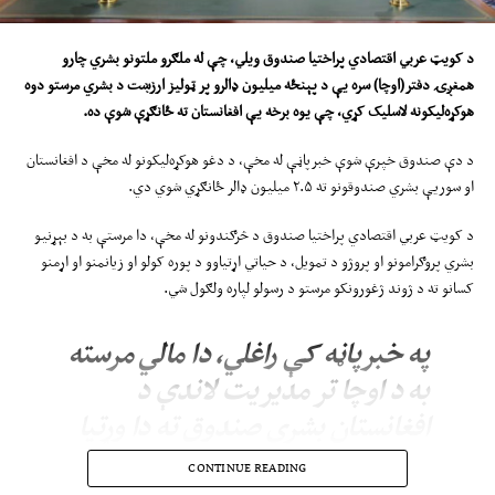
د کویټ عربي اقتصادي پراختیا صندوق
ویلي
، چې
له
ملګرو ملتونو بشري چارو
همغږۍ دفتر(اوچا) سره یې د پ
ې
نځ
ه
میلیون ډالرو پ
ر
ټولیز ارزښت د بشري مرستو دوه
هوکړه‌لیکونه لاسلیک کړي، چې یوه برخه یې افغانستان ته ځانګړې شوې ده
.
د دې صندوق خپرې شوې خبرپاڼې له مخې، د دغو هوکړه‌لیکونو له مخې د افغانستان
او سوریې بشري صندوقونو ته ۲.۵ میلیون ډالر ځانګړي شوي دي.
د کویټ عربي اقتصادي پراختیا صندوق د څرګندونو له مخې، دا مرستې به د بېړنیو
بشري پروګرامونو او پروژو د تمویل، د حیاتي اړتیاوو د پوره کولو او زیانمنو او اړمنو
کسانو ته د ژوند ژغورونکو مرستو د رسولو لپاره ولګول شي.
په خبرپاڼه کې راغلي، دا مالي مرسته
به د اوچا تر مدیریت لاندې د
افغانستان بشري صندوق ته دا وړتیا
ورکړي، چې بشري کړکېچونو ته په
CONTINUE READING