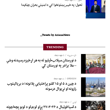
تحول
3 days ago
تحول: په خیبر پښتونخوا کې د امنیتي بحران چټکېدا
Tweets by ArianaNews_
TRENDING
تازه خبرونه
3 days ago
د نورستان سیلاب‌ځپلیو ته به هر اړخیزه رسېدنه وشي
– ملا برادر په نورستان کې
4 days ago
OPINION
د چین د ۵ او ۱۵ کلنو پراختیايي پلانونه؛ د بريالیتوب
رازونه او نړيوال درسونه
لوبی
4 days ago
د آسیا فوټبال د ۲۰۲۶-۲۷ پړاو لوبډلو د لوبو پچه‌اچونه