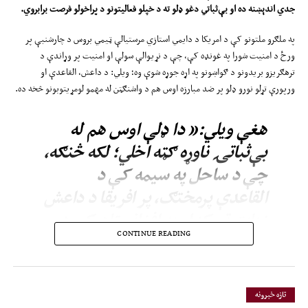
جدي اندېښنه ده او بې‌ثباتي دغو ډلو ته د خپلو فعالیتونو د پراخولو فرصت برابروي
.
په ملګرو ملتونو کې د امریکا د دایمي استازي مرستیالې ټیمي بروس د چارشنبې پر
ورځ د امنیت شورا په غونډه کې، چې د نړیوالې سولې او امنیت پر وړاندې د
ترهګریزو بریدونو د ګواښونو په اړه جوړه شوې وه؛ ویلي: د داعش، القاعدې او
ورپورې تړلو نورو ډلو پر ضد مبارزه اوس هم د واشنګټن له مهمو لومړیتوبونو څخه ده.
هغې ویلي:« دا ډلې اوس هم له
بې‌ثباتۍ ناوړه ګټه اخلي؛ لکه څنګه،
چې د ساحل په سیمه کې د
القاعدې پرمختګ، پر افریقا د داعش
زیات تمرکز او په افغانستان کې د
CONTINUE READING
داعش خراسان دوامدار ګواښ
ښيي.»
تازه خبرونه
دا څرګندونې داسې مهال کیږي، چې اسلامي امارت څو ځله په افغانستان کې د ترهګرو