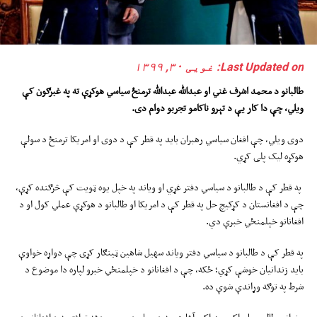
Last Updated on: غویی ۳۰, ۱۳۹۹
طالبانو د محمد اشرف غني او عبدالله عبدالله ترمنځ سیاسي هوکړې ته په غبرګون کې
ویلي، چې دا کار یې د تېرو ناکامو تجربو دوام دی.
دوی ويلي، چې افغان سیاسي رهبران باید په قطر کې د دوی او امریکا ترمنځ د سولې
هوکړه لیک پلی کړي.
په قطر کې د طالبانو د سیاسي دفتر غړي او ویاند په خپل یوه ټویت کې څرګنده کړې،
چې د افغانستان د کړکیچ حل په قطر کې د امریکا او طالبانو د هوکړې عملي کول او د
افغانانو خپلمنځي خبرې دي.
په قطر کې د طالبانو د سیاسي دفتر ویاند سهیل شاهین ټينګار کړی چې دواړه خواوې
باید زندانیان خوشې کړي؛ ځکه، چې د افغانانو د خپلمنځي خبرو لپاره دا موضوع د
شرط په توګه وړاندې شوې ده.