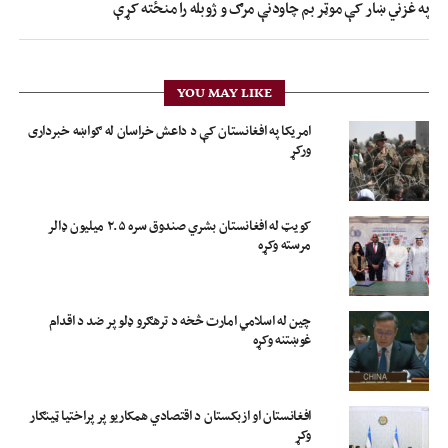
په غزني ښار کې موټر بم چاودنې مرګ و ژوبله را منځته کړې
YOU MAY LIKE
امریکا په افغانستان کې د داعش خراسان له ګواښه خبرداری
ورکړ
کویټ له افغانستان بشري صندوق سره ۲.۵ میلیون ډالر
مرسته وکړه
چین له اسلامي امارت څخه د ترهګرو ډلو پر ضد د اقدام
غوښتنه وکړه
افغانستان او ازبکستان د اقتصادي همکاریو پر پراختیا ټینګار
وکړ