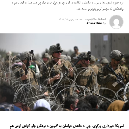
اړه جوړه شوې وه؛ ویلي: د داعش، القاعدې او ورپورې تړلو نورو ډلو پر ضد مبارزه اوس هم د
واشنګټن له مهمو لومړیتوبونو څخه ده.
Published
9 hours ago
on
زمری ۱۵, ۱۴۰۵
Ariana News
By
امریکا
خبرداری ورکړی، چې د داعش خراسان په ګډون د ترهګرو ډلو ګواښ ا
وس
هم