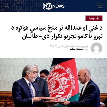
تازه خبرونه
د غني او عبدالله تر منځ سیاسي هوکړه د
تېرو ناکامو تجربو تکرار دی- طالبان
خپور شوی
6 years مخکي
د
غویی ۲۹, ۱۳۹۹
توسط
Ariana News