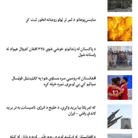
ساینس‌پوهانو د لمر تر ټولو روښانه انځور ثبت کړ
د پاکستان له زندانونو خوشې شوي ۳۲۵ افغان کډوال هېواد ته
راستانه شول
افغانستان له روسیې سره مساوي شو؛ په کانټیننټل فوټسال
سیالیو کې یې لومړۍ نمره خپله کړه
که امریکا بیا برید وکړي، د خلیج د انرژۍ تاسیسات به تر برید
لاندې راشي – ایران
د افغانستان او ایرلینډ لومړۍ یوورځنۍ لوبه د باران له کبله