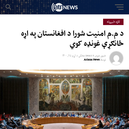
تازه خبرونه
د م.م امنیت شورا د افغانستان په اړه
ځانګړې غونډه کوي
خپور شوی
5 years مخکي
د
لړم ۲۵, ۱۴۰۰
توسط
Ariana News