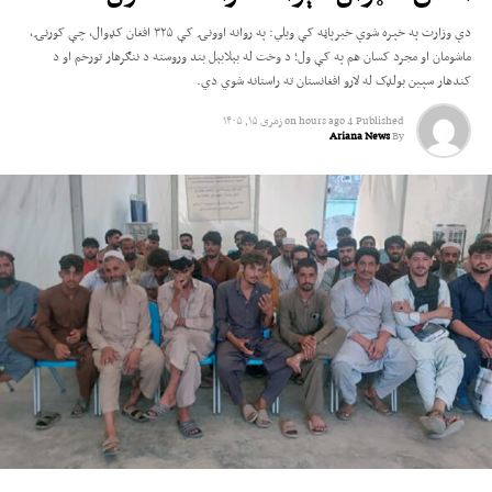
دې وزارت په خپره شوې خبرپاڼه کې ویلي: په روانه اوونۍ کې ۳۲۵ افغان کډوال، چې کورنۍ،
ماشومان او مجرد کسان هم په کې ول؛ د وخت له بېلابېل بند وروسته د ننګرهار تورخم او د
کندهار سپین بولډک له لارو افغانستان ته راستانه شوي دي.
Published
4 hours ago
on
زمری ۱۵, ۱۴۰۵
Ariana News
By