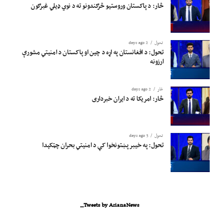
څار: د پاکستان وروستیو څرګندونو ته د نوي ډیلي غبرګون
تحول
2 days ago
تحول: د افغانستان په اړه د چین او پاکستان د امنیتي مشورې
ارزونه
څار
2 days ago
څار: امریکا ته د ایران خبرداری
تحول
3 days ago
تحول: په خیبر پښتونخوا کې د امنیتي بحران چټکېدا
Tweets by ArianaNews_