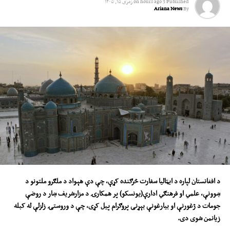
Published
3 hours ago
on
زمری ۱۵, ۱۴۰۵
Ariana News
By
He added that efforts are also underway to address existing trade and
transit challenges, highlighting the importance of stronger economic
ties and continued cooperation between Afghanistan and Iran.
The Islam Qala crossing in Herat province is one of the busiest trade
gateways between Afghanistan and Iran, serving as a key route for the
movement of goods and playing a vital role in bilateral commerce
between the two countries.
د افغانستان لپاره د ایټالیا سفارت
څرګنده
کړ
ې،
چې د
ې
هېواد د ملګرو ملتونو د
ښوونې، علمي او فرهنګي ادارې(یونسکو) پ
ر
همکارۍ د مزارشریف ښار د روضې
جومات د
ژغورنې
او بیارغونې بېړنی پروګرام پیل کړی
،
چې د وروستۍ زلزلې له
کب
له
زیانمن شوی دی
.