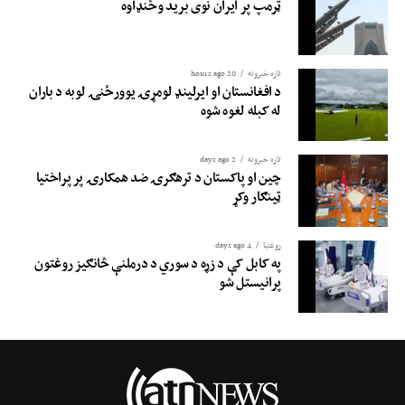
ټرمپ پر ایران نوی برید وځنډاوه
تازه خبرونه
20 hours ago
د افغانستان او ایرلینډ لومړۍ یوورځنۍ لوبه د باران
له کبله لغوه شوه
تازه خبرونه
2 days ago
چین او پاکستان د ترهګرۍ ضد همکارۍ پر پراختیا
ټینګار وکړ
روغتيا
4 days ago
په کابل کې د زړه د سوري د درملنې څانګیز روغتون
پرانیستل شو