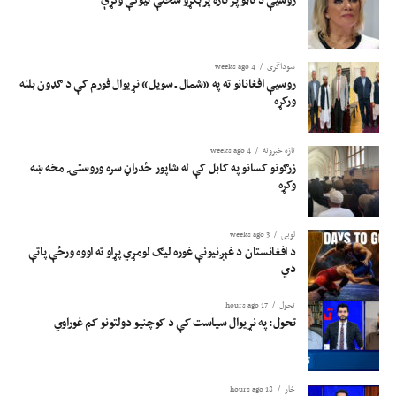
سوداگري
4 weeks ago
روسیې افغانانو ته په «شمال ـ سویل» نړیوال فورم کې د ګډون بلنه
ورکړه
تازه خبرونه
4 weeks ago
زرګونو کسانو په کابل کې له شاپور ځدراڼ سره وروستۍ مخه ښه
وکړه
لوبی
3 weeks ago
د افغانستان د غېږنیونې غوره لیګ لومړي پړاو ته اووه ورځې پاتې
دي
تحول
17 hours ago
تحول: په نړیوال سیاست کې د کوچنیو دولتونو کم غوراوي
څار
18 hours ago