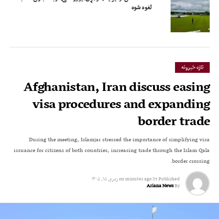
لغوه شوه
تازه خبرونه
Afghanistan, Iran discuss easing
visa procedures and expanding
border trade
During the meeting, Islamjar stressed the importance of simplifying visa
issuance for citizens of both countries, increasing trade through the Islam Qala
border crossing.
Published
25 minutes ago
on
زمری ۱۵, ۱۴۰۵
Ariana News
By