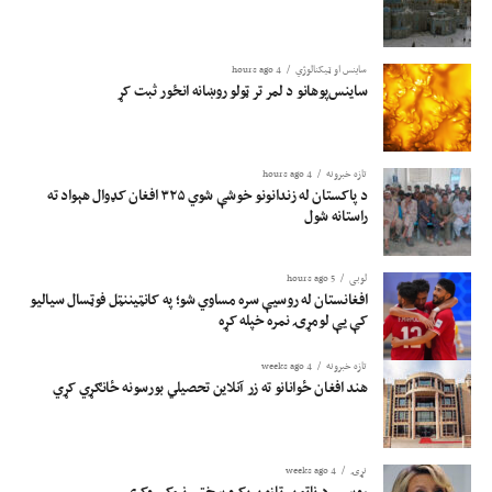
ساینس او ​​ټیکنالوژي
4 hours ago
ساینس‌پوهانو د لمر تر ټولو روښانه انځور ثبت کړ
تازه خبرونه
4 hours ago
د پاکستان له زندانونو خوشې شوي ۳۲۵ افغان کډوال هېواد ته
راستانه شول
لوبی
5 hours ago
افغانستان له روسیې سره مساوي شو؛ په کانټیننټل فوټسال سیالیو
کې یې لومړۍ نمره خپله کړه
تازه خبرونه
4 weeks ago
هند افغان ځوانانو ته زر آنلاین تحصیلي بورسونه ځانګړي کړي
نړۍ
4 weeks ago
روسیې د ناټو پر تازه پرېکړو سختې نیوکې وکړې