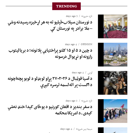
TRENDING
تازه خبرونه
3 days ago
د نورستان سیلاب‌ځپلیو ته به هر اړخیزه رسېدنه وشي
– ملا برادر په نورستان کې
4 days ago
OPINION
د چین د ۵ او ۱۵ کلنو پراختیايي پلانونه؛ د بريالیتوب
رازونه او نړيوال درسونه
لوبی
4 days ago
د آسیا فوټبال د ۲۰۲۶-۲۷ پړاو لوبډلو د لوبو پچه‌اچونه
د اګست پر اته‌لسمه ترسره کیږي
تازه خبرونه
2 days ago
د سفر بندیز د افغان کورنیو د یوځای کېدا خنډ نه‌شي
کېدی ـ د امریکا محکمه
سیمه ییز خبرونه
4 days ago