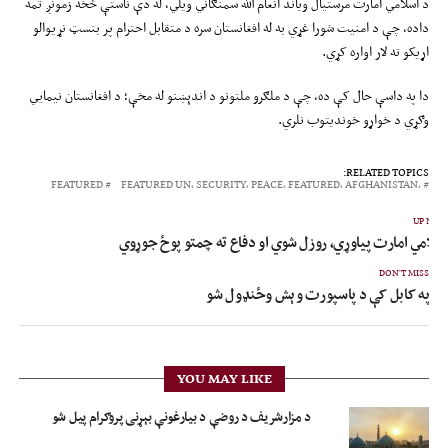
د اسلامي امارت مرستیال ویاند انعام الله سمنګاني ویلي، له دې ناستې څخه زمونږ تمه
داده، چې د امنیت شورا غړي به له افغانستان سره د متقابل احترام پر بنسټ نړیوالو
اړیکو ته لار اواره کړي.
دا په داسې حال کې ده، چې د ملګرو ملتونو د اندېښنو له مخې؛ د افغانستان نیمايي
وګړي د خواړو خوندیتوب نلري.
RELATED TOPICS:
FEATURED
AFGHANISTAN٬ FEATURED٬ PEACE٬ SECURITY٬ UN٬ FEATURED
UP NEX
سلامي امارت پیاوړي، روزل شوي او دفاع ته چمتو پوځ جوړوي
DON'T MISS
په کابل کې د پاسپورت وېش وځنډول شو
YOU MAY LIKE
د مزارشریف د روضې د بیارغونې بېړنی پروګرام پیل شو