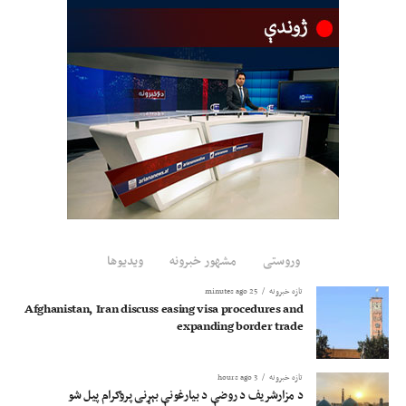
اسنادو د نه‌لرلو یا د کډوالۍ اړوند ستونزو له کبله نیول شوي او وروسته افغانستان ته
راستانه کړ شوي دي.
وروستی
مشهور خبرونه
ویدیوها
تازه خبرونه
25 minutes ago
Afghanistan, Iran discuss easing visa procedures and
expanding border trade
تازه خبرونه
3 hours ago
د مزارشریف د روضې د بیارغونې بېړنی پروګرام پیل شو