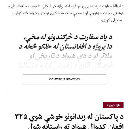
د ایټالیا سفارت د پنجشنبې پر ورځ په ایکس‌پاڼه کې لیکلي، دا نوښت د افغانستان د
فرهنګي میراث د ژغورنې او د سیمې‌ خلکو ته د کاري فرصتونو د رامنځته کولو پر
نیت پلی کېږي.
د یاد سفارت د څرګندونو له مخې،
دا پروژه د افغانستان له خلکو څخه د
ملاتړ او د دې هېواد د تاریخي او
فرهنګي آثارو د ژغورنې لپاره د ایټالیا
او ملګرو ملتونو د ګډې ژمنې
CONTINUE READING
څرګندونه کوي.
د مزارشریف د روضې جومات د افغانستان له مشهورو تاریخي او مذهبي ودانیو څخه
تازه خبرونه
دی او هر کال د کورنیو او بهرنیو زرګونو زیارت‌کوونکو او سیلانیانو کوربه وي.
د پاکستان له زندانونو خوشې شوي ۳۲۵
افغان کډوال هېواد ته راستانه شول