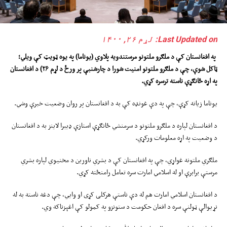
Last Updated on: لړم ۲۶, ۱۴۰۰
په افغانستان کې د ملګرو ملتونو مرستندویه پلاوي (یوناما) په یوه ټویټ کې ویلي؛
ټاکل شوې، چې د ملګرو ملتونو امنیت شورا د چارشنبې پر ورځ د لړم
۲۶
) د افغانستان
په اړه ځانګړې ناسته ترسره کړي.
یوناما زیاته کړې، چې په دې غونډه کې به د افغانستان پر روان وضعیت خبرې وشي.
د افغانستان لپاره د ملګرو ملتونو د سرمنشي ځانګړې استازې ډیبرا لاینز به د افغانستان
د وضعیت په اړه معلومات ورکړي.
ملګري ملتونه غواړي، چې په افغانستان کې د بشري ناورین د مخنیوي لپاره بشري
مرستې برابرې او له اسلامي امارت سره تعامل رامنځته کړي.
د افغانستان اسلامي امارت هم له دې ناستې هرکلی کړی او وایي، چې دغه ناسته به له
نړیوالې ټولنې سره د افغان حکومت د ستونزو په کمولو کې اغېزناکه وي.