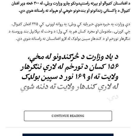
د افغانستان کډوالو او بېرته راستنېدونکو چارو وزارت وي
ل
ي، له
۳۰۰
څخه ډېر افغان
کډوال
د
پاکستاني زندانونو او
بند‌خونو
خوشې
او
هېواد ته راستانه شوي دي
.
دې وزارت په خپره شوې خبرپاڼه کې ویلي: په روانه اوونۍ کې ۳۲۵ افغان کډوال،
چې کورنۍ، ماشومان او مجرد کسان هم په کې ول؛ د وخت له بېلابېل بند وروسته د
ننګرهار تورخم او د کندهار سپین بولډک له لارو افغانستان ته راستانه شوي دي.
د یاد وزارت د څرګندونو له مخې،
۱۵۶ کسان د تورخم له لارې ننګرهار
ولایت ته او ۱۶۹ نور د سپین بولډک
له لارې کندهار ولایت ته دننه شوي
دي.
وزارت زیاته کړې، راستانه شوي کسان د لېږد د آمریتونو له نوم‌لیکنې او د همکارو
CONTINUE READING
بنسټونو مرستو ترلاسه کولو وروسته خپلو اصلي سیمو ته لېږدول شوي دي.
له څو وروستیو میاشتو راپدېخوا په پاکستان کې ګڼ افغان کډوال د قانوني استوګنې د