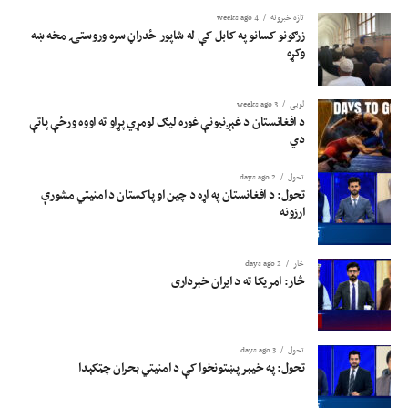
تازه خبرونه
4 weeks ago
زرګونو کسانو په کابل کې له شاپور ځدراڼ سره وروستۍ مخه ښه
وکړه
لوبی
3 weeks ago
د افغانستان د غېږنیونې غوره لیګ لومړي پړاو ته اووه ورځې پاتې
دي
تحول
2 days ago
تحول: د افغانستان په اړه د چین او پاکستان د امنیتي مشورې
ارزونه
څار
2 days ago
څار: امریکا ته د ایران خبرداری
تحول
3 days ago
تحول: په خیبر پښتونخوا کې د امنیتي بحران چټکېدا