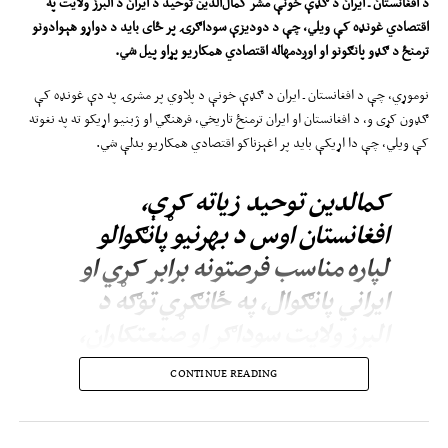
د افغانستان ـ ایران د ګډې خونې مشر کمال‌الدین توحید د ایران د البرز ولایت په
اقتصادي غونډه کې ویلي، چې د دودیزې سوداګرۍ پر ځای باید د دواړو هېوادونو
ترمنځ د ګډو پانګونو او اوږدمهاله اقتصادي همکاریو پړاو پیل شي.
نوموړي، چې د افغانستان ـ ایران د ګډې خونې د پلاوي پر مشرۍ په دې غونډه کې
ګډون کړی و، د افغانستان او ایران ترمنځ تاریخي، فرهنګي او ژبنیو اړیکو ته په نغوته
کې ویلي، چې دا اړیکې باید پر اغېزناکو اقتصادي همکاریو بدلې شي.
کمالدین توحید زیاته کړې،
افغانستان اوس د بهرنیو پانګوالو
لپاره مناسب فرصتونه برابر کړي او
ایراني پانګوال، په ځانګړي توګه د
البرز ولایت سوداګر او صنعتکاران،
کولی شي د ګډو پروژو او سترو
CONTINUE READING
اقتصادي طرحو له فرصتونو ګټه
واخلي.