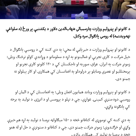
د کانونو او پټرولیم وزارت
چارسمبالي
شهاب
الدین دلاور د یکشنبې پ
ر
ورځ (د
سلواغې
نهه‌ویشتمه
)
له روسي پانګوال سره وکتل.
د کانونو او پټرولیم وزارت د خبرپاڼې له مخې؛ په دې کتنه کې د روسیې پانګوال د
خپل شرکت د کاري تجربې او فعالیتونو په اړه د معلوماتو د وړاندې کولو ترڅنګ ویلي:
زمونږ شرکت په ایران، عراق، سوریه او تاجکستان کې د ۱۲۰ کلونو کاري تجربو او
پرمختللیو او عصري وسایلو پر درلودلو په افغانستان کې همکارۍ او کار پیلولو ته
چمتو دی.
د کانونو او پترولیم وزارت ویاند همایون افغان ویلي؛ په افغانستان کې د المان او
روسيې دوه سترې کمپنۍ غواړي، چې د تېلو د پروسس او د انرژۍ د تولید په برخه
کې پانګونه وکړې.
په دې کتنه کې نوموړي له کثافاتو څخه د ۱۵۰ میګاواټه برښنا د تولید په اړه هم خبرې
وکړې او څرګندوي؛ زمونږ شرکت چمتو دی، چې د کثافاتو د ستونزې د حل او له هغو
څخه د برښنا په تولید کې همکاري وکړي.