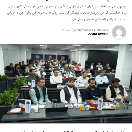
نوموړي، چې د افغانستان ـ ایران د ګډې خونې د پلاوي پر مشرۍ په دې غونډه کې ګډون کړی
و، د افغانستان او ایران ترمنځ تاریخي، فرهنګي او ژبنیو اړیکو ته په نغوته کې ویلي، چې دا اړیکې
باید پر اغېزناکو اقتصادي همکاریو بدلې شي.
Published
1 week ago
on
زمری ۸, ۱۴۰۵
Ariana News
By