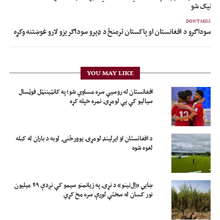
اسلیک شو
DON'T MISS
سوداګرو د افغانستان او پاکستان ترمنځ د ډېرو سوداګریزو لارو غوښتنه وکړه
YOU MAY LIKE
افغانستان له روسیې سره مساوي شو؛ په کانټیننټل فوټسال
سیالیو کې یې لومړۍ نمره خپله کړه
د افغانستان او ایرلینډ لومړۍ یوورځنۍ لوبه د باران له کبله
لغوه شوه
ښايي «اِل‌نینو» د نړۍ په زیانمنو سیمو کې نږدې ۴۹ میلیون
نور کسان له سختې لوږې سره مخ کړي