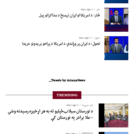
څار
3 days ago
څار: د امریکا او ایران ترمنځ د مذاکراتو پیل
تحول
3 days ago
تحول: د ایران پر وړاندې د امریکا د پراخو بریدونو درېدا
Tweets by ArianaNews_
TRENDING
تازه خبرونه
3 days ago
د نورستان سیلاب‌ځپلیو ته به هر اړخیزه رسېدنه وشي
– ملا برادر په نورستان کې
4 days ago
OPINION