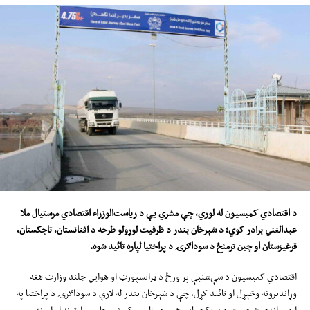
د اقتصادي کم
ی
سیون له لوري، چې مشري یې د ریاست‌الوزرا
ء
اقتصادي مرستیال ملا
عبدالغني برادر کوي
؛
د ش
ې
رخان بندر د ظرفیت لوړولو طرحه د افغانستان، تاجکستان،
قرغیزستان او چین ترمنځ د سوداګرۍ د پراختیا
لپار
ه تا
ئ
ید شوه
.
اقتصادي کمیسیون د سې‌شنبې پر ورځ د ټرانسپورټ او هوايي چلند وزارت هغه
وړاندیزونه وڅېړل او تائید کړل، چې د شېرخان بندر له لارې د سوداګرۍ د پراختیا په
اړه وړاندې شوي وه. د پرېکړې له مخې، د مالیې، کورنیو چارو وزارتونه او اړوند