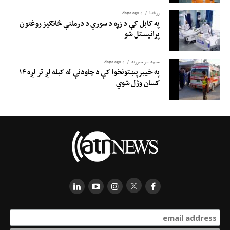
روغتيا
4 days ago
په کابل کې د زړه د سوري د درملنې څانګیز روغتون
پرانیستل شو
سیمه ییز خبرونه
4 days ago
په خیبرپښتونخوا کې د چاودنې له کبله لږ تر لږه ۱۴
کسان وژل شوي