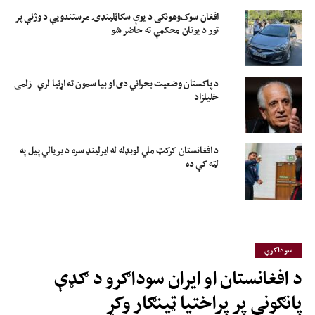
افغان سوک‌وهونکی د یوې سکاټلینډۍ مرستندویې د وژنې پر
تور د یونان محکمې ته حاضر شو
د پاکستان وضعیت بحراني دی او بیا سمون ته اړتیا لري- زلمی
خلیلزاد
د افغانستان کرکټ ملي لوبډله له ایرلینډ سره د بریالي پیل په
لټه کې ده
سوداگري
د افغانستان او ایران سوداګرو د ګډې
پانګونې پر پراختیا ټینګار وکړ