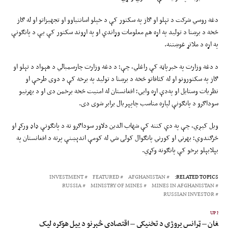
دغه روسي شرکت د تېلو او ګاز په سکتور کې د خپلو اسانتیاوو او تجهیزاتو او له ګاز
څخه د برښنا د تولید په اړه هم معلومات وړاندې او په اړوند سکتور کې یې د پانګونې
په اړه د ملاتړ غوښتنه.
د دغه وزارت په خبرپاڼه کې راغلي، چې؛ د دغه وزارت چارسمبالي د هېواد د تېلو او
ګاز په سکتورونو او له کثافاتو څخه د برښنا د تولید په برخه کې د دوی طرحې او
نظریات وستایل او په‌دې اړه وایي؛ افغانستان له امنیت څخه برخمن دی او د بهرنیو
سوداګرو د پانګونې لپاره مناسب چاپېریال برابر شوی دی.
ویل کیږي، چې په دې کتنه کې شهاب الدین دلاور سوداګرو ته د پانګونې ډاډ ورکړ او
څرګندوي؛ بهرني او کورني پانګوال کولی شي له کومې اندېښنې پرته د افغانستان په
بېلابېلو برخو کې پانګونه وکړي.
INVESTMENT
FEATURED
AFGHANISTAN
RELATED TOPICS:
RUSSIA
MINISTRY OF MINES
MINES IN AFGHANISTAN
RUSSIAN INVESTOR
UP NEX
 افغان – ټرانس پروژې د تخنیکي – اقتصادي څېړنو د پیل هوکړه لیک