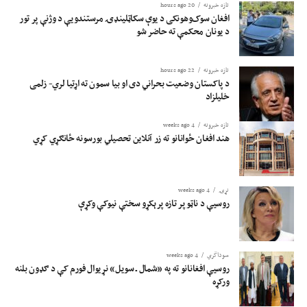
تازه خبرونه
20 hours ago
افغان سوک‌وهونکی د یوې سکاټلینډۍ مرستندویې د وژنې پر تور
د یونان محکمې ته حاضر شو
تازه خبرونه
22 hours ago
د پاکستان وضعیت بحراني دی او بیا سمون ته اړتیا لري- زلمی
خلیلزاد
تازه خبرونه
4 weeks ago
هند افغان ځوانانو ته زر آنلاین تحصیلي بورسونه ځانګړي کړي
نړۍ
4 weeks ago
روسیې د ناټو پر تازه پرېکړو سختې نیوکې وکړې
سوداگري
4 weeks ago
روسیې افغانانو ته په «شمال ـ سویل» نړیوال فورم کې د ګډون بلنه
ورکړه