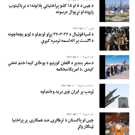
د چین د ۵ او ۱۵ کلنو پراختیايي پلانونه؛ د بريالیتوب
رازونه او نړيوال درسونه
لوبی
4 days ago
د آسیا فوټبال د ۲۰۲۶-۲۷ پړاو لوبډلو د لوبو پچه‌اچونه
د اګست پر اته‌لسمه ترسره کیږي
تازه خبرونه
2 days ago
د سفر بندیز د افغان کورنیو د یوځای کېدا خنډ نه‌شي
کېدی ـ د امریکا محکمه
سیمه ییز خبرونه
4 days ago
ټرمپ پر ایران نوی برید وځنډاوه
تازه خبرونه
2 days ago
چین او پاکستان د ترهګرۍ ضد همکارۍ پر پراختیا
ټینګار وکړ