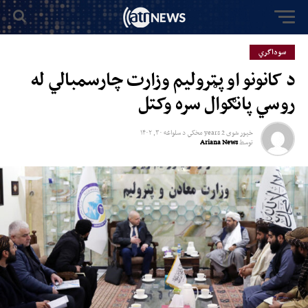
سوداگري
د کانونو او پټرولیم وزارت چارسمبالي له
روسي پانګوال سره وکتل
خپور شوی
2 years مخکي
د
سلواغه ۳۰, ۱۴۰۲
توسط
Ariana News