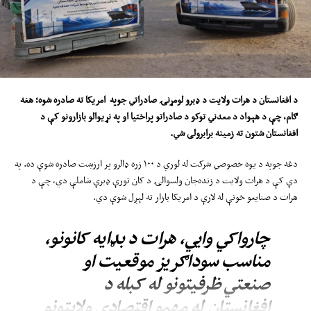
د افغانستان د
هرات ولایت د
ډبرو لومړنۍ صادراتي جوپه امریکا ته
صادره
شوه؛ هغه
ګام
،
چې د هېواد د معدني توکو د صادراتو پراختیا او په نړیوالو بازارونو کې د
افغانستان
شتون ته
زمینه برابرولی شي
.
دغه جوپه د یوه خصوصي شرکت له لوري د ۱۰۰ زره ډالرو پر ارزښت صادره شوې ده. په
دې کې د هرات ولایت د زنده‌جان ولسوالۍ د کان تورې ډبرې شاملې دي، چې د
هرات د صنایعو خونې له لارې د امریکا بازار ته لېږل شوې دي.
چارواکي وايي، هرات د بډایه کانونو،
مناسب سوداګریز موقعیت او
صنعتي ظرفیتونو له کبله د
افغانستان له مهمو اقتصادي ولایتونو