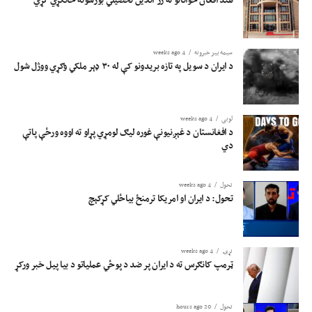
سیمه ییز خبرونه
4 weeks ago
د ایران د سویل په تازه بریدونو کې له ۳۰ ډېر ملکي وګړي ووژل شول
لوبی
4 weeks ago
د افغانستان د غېږنیونې غوره لیګ لومړي پړاو ته اووه ورځې پاتې
دي
تحول
4 weeks ago
تحول: د ایران او امریکا ترمنځ بیاځلي کړکېچ
نړۍ
4 weeks ago
ټرمپ کانګرس ته د ایران پر ضد د پوځي عملیاتو د بیا پیل خبر ورکړ
تحول
20 hours ago