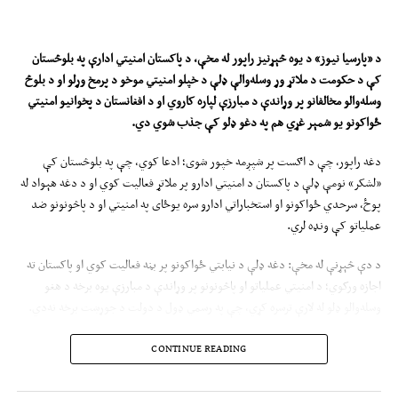
د «پارسیا نیوز» د یوه څېړنیز راپور له مخې، د پاکستان امنیتي ادارې په بلوڅستان
کې د حکومت د ملاتړ وړ وسله‌والې ډلې د خپلو امنیتي موخو د پرمخ وړلو او د بلوڅ
وسله‌والو مخالفانو پر وړاندې د مبارزې لپاره کاروي او د افغانستان د پخوانیو امنیتي
ځواکونو یو شمېر غړي هم په دغو ډلو کې جذب شوي دي.
دغه راپور، چې د اګست پر شپږمه خپور شوی؛ ادعا کوي، چې په بلوڅستان کې
«لشکر» نومې ډلې د پاکستان د امنیتي ادارو پر ملاتړ فعالیت کوي او د دغه هېواد له
پوځ، سرحدي ځواکونو او استخباراتي ادارو سره یوځای په امنیتي او د پاڅونونو ضد
عملیاتو کې ونډه لري.
د دې څېړنې له مخې: دغه ډلې د نیابتي ځواکونو پر بڼه فعالیت کوي او پاکستان ته
اجازه ورکوي؛ د امنیتي عملیاتو او پاڅونونو پر وړاندې د مبارزې یوه برخه د هغو
وسله‌والو ډلو له لارې ترسره کړي، چې په رسمي ډول د دولت د جوړښت برخه نه‌دي.
«پارسیا نیوز» ادعا کړې: د افغانستان د پخوانیو امنیتي ځواکونو یو شمېر غړي، چې په
CONTINUE READING
۲۰۲۱ز. کال کې د جمهوري حکومت له سقوط وروسته له افغانستان څخه ووتل؛ هم له
دغو ډلو سره یوځای شوي دي.