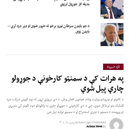
بدیله لار جوړول ارزوي
د جو بایډن سرطان نورو برخو ته خپور شوی او ډېر درد لري –
بایډن زوی
تازه خبرونه
په هرات کې د سمنټو کارخونې د جوړولو
چارې پیل شوې
د کانونو او پټرولیم وزارت ویاند همایون افغان ويلي، د دې پروژې تړون له یوه کورني شرکت سره
لاسلیک شو او ټاکل شوې، چې د دې کارخونې د جوړولو چارې په راتلونکو دوه کلونو کې بشپړې
او وروسته د سمنټو د ډبرې استخراج او د سمنټو تولید پیل شي.
Published
2 hours ago
on
زمری ۱۸, ۱۴۰۵
Ariana News
By