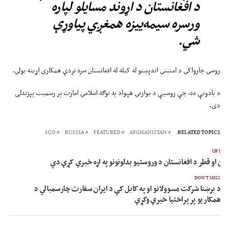
د افغانستان د اړوند مسایلو لپاره
ورسره سیمه‌ییزه همغږي پیاوړې
شي.
روسي چارواکي د امنیتي اندېښنو له کبله له افغانستان سره نږدې همکاري اړینه بولي.
د یادونې ده، چې روسیې د یوازني هېواد په توګه اسلامي امارت پر رسمیت پېژندلی
دی.
SCO
RUSSIA
FEATURED
AFGHANISTAN
RELATED TOPICS:
UP NEX
ین او قطر د افغانستان د وروستیو بدلونونو په اړه خبرې کړې دي
DON'T MISS
د برښنا شرکت مسوولانو او په کابل کې د ایران سفارت چارسمبالي د
همکاریو پر پراختیا خبرې وکړې