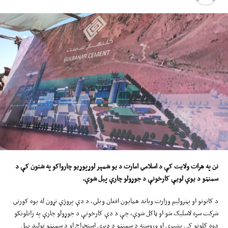
نن په هرات ولایت کې د اسلامي امارت د یو شمېر لوړپوړیو چارواکو په شتون کې د
سمنټو د یوې لویې کارخونې د جوړولو چارې پیل شوې.
د کانونو او پټرولیم وزارت ویاند همایون افغان ويلي، د دې پروژې تړون له یوه کورني
شرکت سره لاسلیک شو او ټاکل شوې، چې د دې کارخونې د جوړولو چارې په راتلونکو
دوه کلونو کې بشپړې او وروسته د سمنټو د ډبرې استخراج او د سمنټو تولید پیل