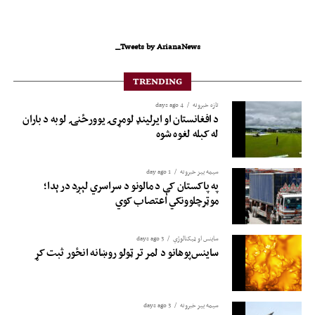
Tweets by ArianaNews_
TRENDING
تازه خبرونه
4 days ago
د افغانستان او ایرلینډ لومړۍ یوورځنۍ لوبه د باران
له کبله لغوه شوه
سیمه ییز خبرونه
1 day ago
په پاکستان کې د مالونو د سراسري لېږد درېدا؛
موټرچلوونکي اعتصاب کوي
ساینس او ​​ټیکنالوژي
3 days ago
ساینس‌پوهانو د لمر تر ټولو روښانه انځور ثبت کړ
سیمه ییز خبرونه
3 days ago