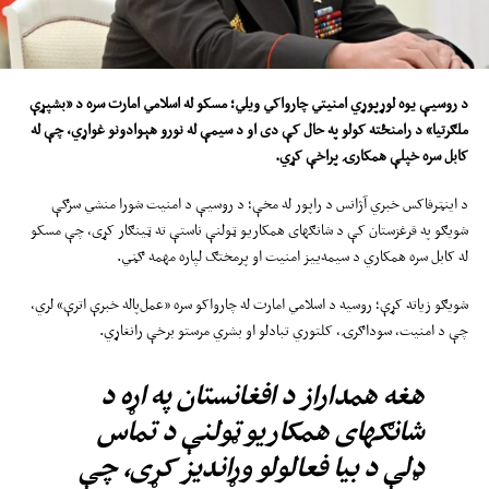
د روسیې یوه لوړپوړي امنیتي چارواکي ویلي
؛
مسکو له اسلامي امارت سره د «بشپړې
ملګرتیا» د رامنځته کولو په حال کې دی او د سیمې له نورو هېوادونو غواړي
،
چې له
کابل سره خپلې همکارۍ پراخې کړي
.
د اینټرفاکس خبري آژانس د راپور له مخې؛ د روسیې د امنیت شورا منشي سرګې
شویګو په قرغزستان کې د شانګهای همکاریو ټولنې ناستې ته ټینګار کړی، چې مسکو
له کابل سره همکاري د سیمه‌ییز امنیت او پرمختګ لپاره مهمه ګڼي.
شویګو زیاته کړې؛ روسیه د اسلامي امارت له چارواکو سره «عمل‌پاله خبرې اترې» لري،
چې د امنیت، سوداګرۍ، کلتوري تبادلو او بشري مرستو برخې رانغاړي.
هغه همداراز د افغانستان په اړه د
شانګهای همکاریو ټولنې د تماس
ډلې د بیا فعالولو وړاندیز کړی، چې