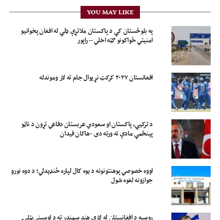
YOU MAY LIKE
په بلوڅستان کې د پاکستان ملاتړې ډلې له افغان پخوانیو
امنیتي ځواکونو ګټه اخلي – راپور
افغانستان ۲۰۲۷ کرکټ نړیوال جام ته لار وموندله
د ترکیې، پاکستان او سعودي عربستان دفاعي تړون د ناټو
پېنځمې مادې ته ورته دی -هاکان فیدان
اووه خصوصي پوهنتونونه د یوه کال لپاره ځنډېدلي؛ د دوه نورو
جوازونه لغوه شول
روسیه د افغانستان له لارې هند سمندر ته د اوسپنې‌پټلۍ