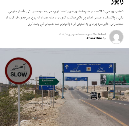
ولایت خلک له کلونو راپدېخوا د هغې د استخراج او سمنټو د تولید د پیل پر تمه ول.
دغه راپور، چې د اګست پر شپږمه خپور شوی؛ ادعا کوي، چې په بلوچستان کې «لشکر» نومې
ویل کیږي، چې دا پروژه د هرات ښار لویدیځ ته شاوخوا ۳۰ کیلومټرۍ واټن کې د
ډلې د پاکستان د امنیتي ادارو پر ملاتړ فعالیت کوي او د دغه هېواد له پوځ، سرحدي ځواکونو او
زنده‌جان ولسوالۍ په مربوطاتو کې موقعیت لري.
استخباراتي ادارو سره یوځای په امنیتي او د پاڅونونو ضد عملیاتو کې ونډه لري.
Published
4 hours ago
on
زمری ۱۸, ۱۴۰۵
Ariana News
By