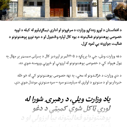
کسان د افغانستان پر وړاندې په جګړه کې له ګډون سره لېوالتیا نه‌لري.
د افغانستان د لوړو زده‌کړو وزارت د سرغړونو او اداري نیمګړتیاوو له
کب
له د اوو
ه
خصوصي پوهنتونونو فعالیتونه د یوه کال لپاره
و
ځنډول او د دو
ه
نورو پوهنتونونو د
فعالیت جوازونه یې لغوه کړ
ل
.
دغه وزارت ویلي، چې دا پرېکړه د ۱۴۰۵لمریز لېږدیز کال د پسرلني سمسټر پر مهال په
ټول هېواد کې د خصوصي پوهنتونونو له ارزونې او څېړنې وروسته شوې ده.
د دې وزارت د څرګندونو له مخې، په نهه خصوصي پوهنتونونو کې له څو ځله
خبرداریو او د ستونزو د اواري له سپارښتنو سره – سره ستونزې موندل شوې دي.
یاد وزارت ویلي، د رهبرۍ شورا له
لوري ټاکل شوې کمیټې د دغو
پوهنتونونو فعالیتونه بیا ارزولي او د
فعالیتونو د ځنډولو او جوازونو د