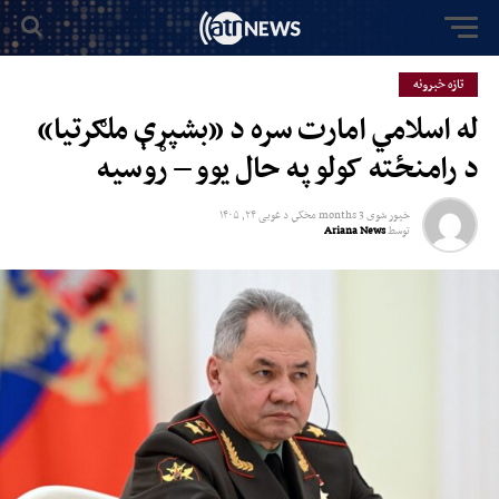
تازه خبرونه
له اسلامي امارت سره د «بشپړې ملګرتیا»
د رامنځته کولو په حال یوو – روسیه
خپور شوی
3 months مخکي
د
غویی ۲۴, ۱۴۰۵
توسط
Ariana News