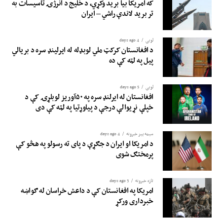
که امریکا بیا برید وکړي، د خلیج د انرژۍ تاسیسات به
تر برید لاندې راشي – ایران
لوبی
4 days ago
د افغانستان کرکټ ملي لوبډله له ایرلینډ سره د بریالي
پیل په لټه کې ده
لوبی
5 days ago
افغانستان له ایرلنډ سره په ۵۰آوریز لوبلړۍ کې د
خپلې نړیوالې درجې د پیاوړتیا په لټه کې دی
سیمه ییز خبرونه
4 days ago
د امریکا او ایران د جګړې د پای ته رسولو په هڅو کې
پرمختګ شوی
تازه خبرونه
3 days ago
امریکا په افغانستان کې د داعش خراسان له ګواښه
خبرداری ورکړ