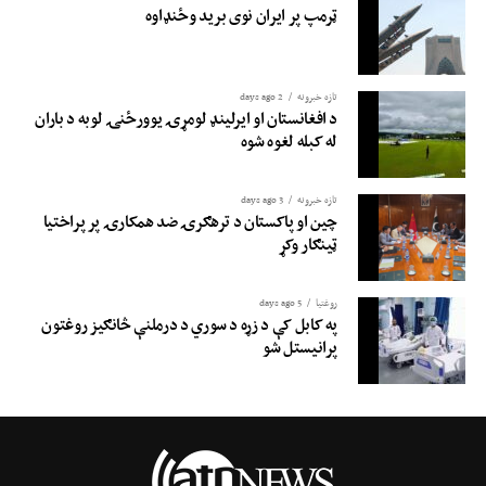
ټرمپ پر ایران نوی برید وځنډاوه
تازه خبرونه
2 days ago
د افغانستان او ایرلینډ لومړۍ یوورځنۍ لوبه د باران
له کبله لغوه شوه
تازه خبرونه
3 days ago
چین او پاکستان د ترهګرۍ ضد همکارۍ پر پراختیا
ټینګار وکړ
روغتيا
5 days ago
په کابل کې د زړه د سوري د درملنې څانګیز روغتون
پرانیستل شو