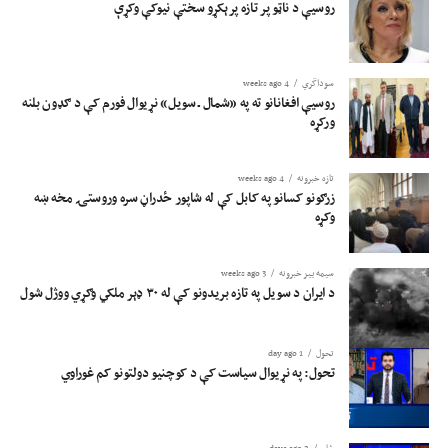
روسیې د ناټو پر تازه پرېکړو سختې نیوکې وکړې
سوداگري
4 weeks ago
روسیې افغانانو ته په «شمال ـ سویل» نړیوال فورم کې د ګډون بلنه
ورکړه
تازه خبرونه
4 weeks ago
زرګونو کسانو په کابل کې له شاپور ځدراڼ سره وروستۍ مخه ښه
وکړه
سیمه ییز خبرونه
3 weeks ago
د ایران د سویل په تازه بریدونو کې له ۳۰ ډېر ملکي وګړي ووژل شول
تحول
1 day ago
تحول: په نړیوال سیاست کې د کوچنیو دولتونو کم غوراوي