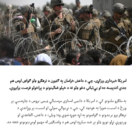
امریکا
خبرداری ورکړی، چې د داعش خراسان په ګډون د ترهګرو ډلو ګواښ ا
وس
هم
جدي اندېښنه ده او بې‌ثباتي دغو ډلو ته د خپلو فعالیتونو د پراخولو فرصت برابروي
.
په ملګرو ملتونو کې د امریکا د دایمي استازي مرستیالې ټیمي بروس د چارشنبې پر
ورځ د امنیت شورا په غونډه کې، چې د نړیوالې سولې او امنیت پر وړاندې د
ترهګریزو بریدونو د ګواښونو په اړه جوړه شوې وه؛ ویلي: د داعش، القاعدې او
ورپورې تړلو نورو ډلو پر ضد مبارزه اوس هم د واشنګټن له مهمو لومړیتوبونو څخه ده.