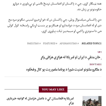
هغه ټینګار کړی، چې د پاکستان او افغانستان ترمنځ ناامني او بې‌باوري د دواړو
حکومتونو پر زیان ده.
دې پاکستاني سیاستوال ویلي، چې پاکستان نن له څو اړخیزو امنیتي ننګونو سره مخ
دی او له افغانستان سره د دوامدارو او همکاریو پر بنسټ اړیکې رامنځته کول کولی
شي دا ستونزې راکمې او سیمه‌ییز ثبات پیاوړی کړي.
PAKISTAN
FEATURED
AFGHANISTAN
RELATED TOPICS:
UP NEX
میر خان متقي د ایران او امریکا له هوکړې هرکلی وکړ
DON'T MISS
د ملګرو ملتونو امنیت شورا د یوناما ماموریت یو کال وغځاوه
YOU MAY LIKE
امریکا په افغانستان کې د داعش خراسان له ګواښه خبرداری
ورکړ