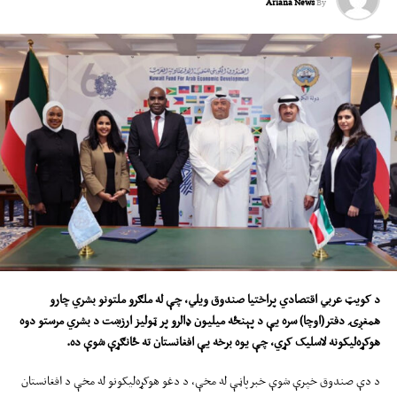
Ariana News
By
د کویټ عربي اقتصادي پراختیا صندوق
ویلي
، چې
له
ملګرو ملتونو بشري چارو
همغږۍ دفتر(اوچا) سره یې د پ
ې
نځ
ه
میلیون ډالرو پ
ر
ټولیز ارزښت د بشري مرستو دوه
هوکړه‌لیکونه لاسلیک کړي، چې یوه برخه یې افغانستان ته ځانګړې شوې ده
.
د دې صندوق خپرې شوې خبرپاڼې له مخې، د دغو هوکړه‌لیکونو له مخې د افغانستان