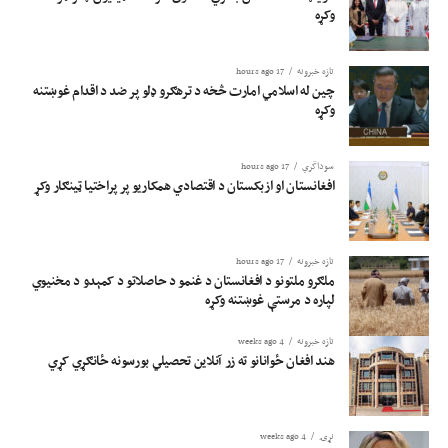
شتون رد کړی او ټینګار یې کړی، چې د افغانستان خاوره به د هیڅ هېواد د امنیت پر
وکړه
ضد ونه‌کارول شي.
تازه خبرونه
17 hours ago
چین له اسلامي امارت څخه د ترهګرو ډلو پر ضد د اقدام غوښتنه
وکړه
سوداگري
17 hours ago
افغانستان او ازبکستان د اقتصادي همکاریو پر پراختیا ټینګار وکړ
تازه خبرونه
17 hours ago
ملګرو ملتونو د افغانستان د غنمو د حاصلاتو د کمېدو د مخنیوي
لپاره د مرستې غوښتنه وکړه
تازه خبرونه
4 weeks ago
هند افغان ځوانانو ته زر آنلاین تحصیلي بورسونه ځانګړي کړي
نړۍ
4 weeks ago