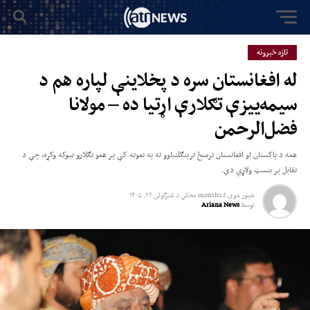
تازه خبرونه
له افغانستان سره د پخلاینې لپاره هم د
سیمه‌ییزې تګلارې اړتیا ده – مولانا
فضل‌الرحمن
هغه د پاکستان او افغانستان ترمنځ ترینګلتیاوو ته په نغوته کې پر هغو تګلارو نیوکه وکړه، چې د
تقابل پر بنسټ ولاړې دي.
خپور شوی
2 months مخکي
د
غبرګولى ۲۶, ۱۴۰۵
توسط
Ariana News