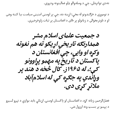
نه‌دي توانېدلي، چې د وسله‌والو ډلو فعالیتونه ودروي.
د نوموړي د څرګندونو له مخې؛ اړینه ده، چې پر اوسني امنیتي سیاست بیا کتنه وشي
او د تاوتریخوالي د زیاتولو پر ځای د افغانستان پر ثبات راوڅرخیږي.
د جمعیت علمای اسلام مشر
همدارنګه تاریخي اړیکو ته هم نغوته
وکړه او وایي، چې افغانستان د
پاکستان د تاریخ په مهمو پړاوونو
کې؛، له ۱۹۶۵ز. کال څخه د هند پر
وړاندې په جګړه کې له اسلام‌آباد
ملاتړ کړی دی.
فضل‌الرحمن زیاته کړه، د افغانستان او پاکستان اوسنۍ اړیکې باید یوازې د تېرو لسیزو
د پېښو پر بنسټ ونه ارزول شي.