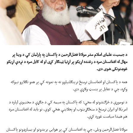
د جمعیت علمای اسلام مشر مولانا فضل‌الرحمن د پاکستان په پارلمان کې د وینا پر
مهال له افغانستان سره د رغنده اړیکو پر اړتیا ټینګار کړی او له کابل سره د نږدې اړیکو
غوښتونکی شوی دی
.
هغه د پاکستان او افغانستان ترمنځ ترینګلتیاوو ته په نغوته کې پر هغو تګلارو نیوکه
وکړه، چې د تقابل پر بنسټ ولاړې دي.
د نوموړي د څرګندونو له مخې؛ که پاکستان په سیمه کې د جګړې د مخنیوي لپاره د
امریکا او ایران ترمنځ د منځګړیتوب او پخلاینې هڅې کوي، نو باید له افغانستان سره
هم همدا سیاست غوره کړي.
مولانا فضل‌الرحمن ویلي، چې په افغانستان کې پر هوايي بریدونو او بمبارډونو پاکستان