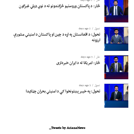
څار
2 days ago
څار: د پاکستان وروستیو څرګندونو ته د نوي ډیلي غبرګون
تحول
2 days ago
تحول: د افغانستان په اړه د چین او پاکستان د امنیتي مشورې
ارزونه
څار
3 days ago
څار: امریکا ته د ایران خبرداری
تحول
3 days ago
تحول: په خیبر پښتونخوا کې د امنیتي بحران چټکېدا
Tweets by ArianaNews_