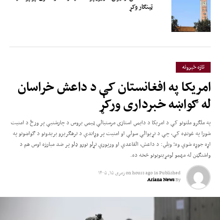
ټینګار وکړ
تازه خبرونه
امریکا په افغانستان کې د داعش خراسان
له ګواښه خبرداری ورکړ
په ملګرو ملتونو کې د امریکا د دایمي استازي مرستیالې ټیمي بروس د چارشنبې پر ورځ د امنیت
شورا په غونډه کې، چې د نړیوالې سولې او امنیت پر وړاندې د ترهګریزو بریدونو د ګواښونو په
اړه جوړه شوې وه؛ ویلي: د داعش، القاعدې او ورپورې تړلو نورو ډلو پر ضد مبارزه اوس هم د
واشنګټن له مهمو لومړیتوبونو څخه ده.
Published
16 hours ago
on
زمری ۱۵, ۱۴۰۵
Ariana News
By