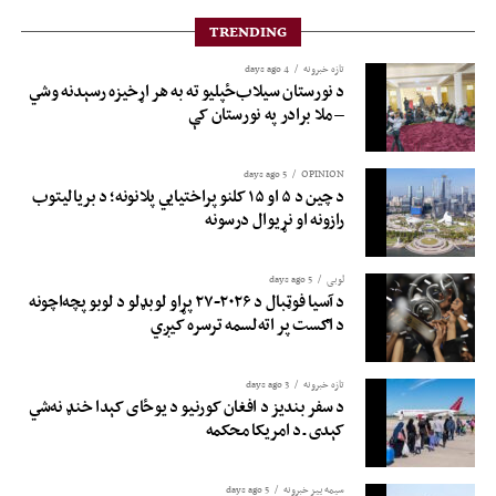
TRENDING
تازه خبرونه
4 days ago
د نورستان سیلاب‌ځپلیو ته به هر اړخیزه رسېدنه وشي
– ملا برادر په نورستان کې
5 days ago
OPINION
د چین د ۵ او ۱۵ کلنو پراختیايي پلانونه؛ د بريالیتوب
رازونه او نړيوال درسونه
لوبی
5 days ago
د آسیا فوټبال د ۲۰۲۶-۲۷ پړاو لوبډلو د لوبو پچه‌اچونه
د اګست پر اته‌لسمه ترسره کیږي
تازه خبرونه
3 days ago
د سفر بندیز د افغان کورنیو د یوځای کېدا خنډ نه‌شي
کېدی ـ د امریکا محکمه
سیمه ییز خبرونه
5 days ago