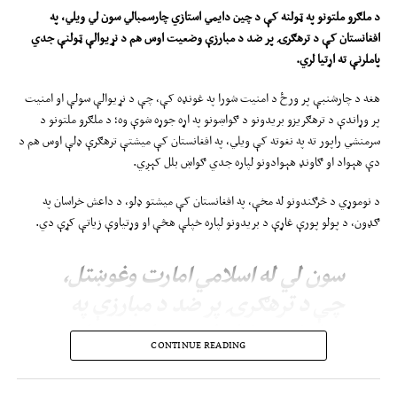
د ملګرو ملتونو په
ټولنه
کې د چین دایمي استازي
چارسمبالي
سون لي ویلي، په
افغانستان کې د ترهګرۍ پر ضد د مبارزې وضعیت ا
وس
هم د نړیوالې ټولنې جدي
پاملرنې ته اړتیا لري
.
هغه د چارشنبې پر ورځ د امنیت شورا په غونډه کې، چې د نړیوالې سولې او امنیت
پر وړاندې د ترهګریزو بریدونو د ګواښونو په اړه جوړه شوې وه؛ د ملګرو ملتونو د
سرمنشي راپور ته په نغوته کې ویلي، په افغانستان کې میشتې ترهګرې ډلې اوس هم د
دې هېواد او ګاونډ هېوادونو لپاره جدي ګواښ بلل کېږي.
د نوموړي د څرګندونو له مخې، په افغانستان کې میشتو ډلو، د داعش خراسان په
ګډون، د پولو پورې غاړې د بریدونو لپاره خپلې هڅې او وړتیاوې زیاتې کړې دي.
سون لي له اسلامي امارت وغوښتل،
چې د ترهګرۍ پر ضد د مبارزې په
برخه کې پخپلو ژمنو عمل وکړي او
CONTINUE READING
په افغانستان کې د ټولو میشتو
ترهګرو ډلو، د هغو کسانو او بنسټونو