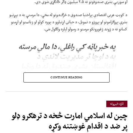
او سوریې بشري صندوقونو ته ۲.۵ میلیون ډالر ځانګړي شوي دي.
د کویټ عربي اقتصادي پراختیا صندوق د څرګندونو له مخې، دا مرستې به د بېړنیو
بشري پروګرامونو او پروژو د تمویل، د حیاتي اړتیاوو د پوره کولو او زیانمنو او اړمنو
کسانو ته د ژوند ژغورونکو مرستو د رسولو لپاره ولګول شي.
په خبرپاڼه کې راغلي، دا مالي مرسته
به د اوچا تر مدیریت لاندې د
افغانستان بشري صندوق ته دا وړتیا
ورکړي، چې بشري کړکېچونو ته په
CONTINUE READING
چټکۍ او ډېرې اغېزمنې همغږۍ
ځواب ووایي، له همکارو بنسټونو
ملاتړ وکړي او د بشري مرستو د
تازه خبرونه
عملیاتو همغږي پیاوړې کړي.
چین له اسلامي امارت څخه د ترهګرو ډلو
پر ضد د اقدام غوښتنه وکړه
د کویټ عربي اقتصادي پراختیا صندوق زیاته کړې، چې د دغو هوکړه‌لیکونو پر