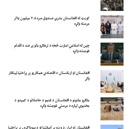
کویټ له افغانستان بشري صندوق سره ۲.۵ میلیون ډالر
مرسته وکړه
چین له اسلامي امارت څخه د ترهګرو ډلو پر ضد د اقدام
غوښتنه وکړه
افغانستان او ازبکستان د اقتصادي همکاریو پر پراختیا ټینګار
وکړ
ملګرو ملتونو د افغانستان د غنمو د حاصلاتو د کمېدو د
مخنیوي لپاره د مرستې غوښتنه وکړه
افغانستان او ایران د ویزو پر آسانتیا او د سوداګرۍ پر پراختیا