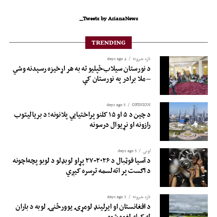
Tweets by ArianaNews_
TRENDING
تازه خبرونه
4 days ago
د نورستان سیلاب‌ځپلیو ته به هر اړخیزه رسېدنه وشي
– ملا برادر په نورستان کې
5 days ago
OPINION
د چین د ۵ او ۱۵ کلنو پراختیايي پلانونه؛ د بريالیتوب
رازونه او نړيوال درسونه
لوبی
5 days ago
د آسیا فوټبال د ۲۰۲۶-۲۷ پړاو لوبډلو د لوبو پچه‌اچونه
د اګست پر اته‌لسمه ترسره کیږي
تازه خبرونه
2 days ago
د افغانستان او ایرلینډ لومړۍ یوورځنۍ لوبه د باران
له کبله لغوه شوه