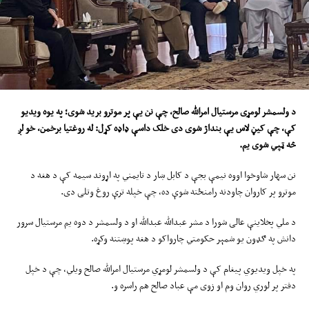
د ولسمشر لومړی مرستیال امرالله صالح
، چې نن یې پر موترو برید شوی؛
په
یوه
و
یدیو
کې
، چې کیڼ لاس یې بنداژ شوی دی خلک داسې
ډاډ
ه کړل:
له روغتیا برخمن، خو لږ
څه ټپي
شوی
یم
.
نن سهار شاوخوا اووه نیمې بجې د کابل ښار د تایمني په اړوند سیمه کې د هغه د
موترو پر کاروان چاودنه رامنځته شوې ده، چې خپله ترې روغ وتلی دی.
د ملي پخلاینې عالی شورا د مشر عبدالله عبدالله او د ولسمشر د دوه یم مرستیال سرور
دانش په ګډون یو شمېر حکومتي چارواکو د هغه پوښتنه وکړه.
په خپل ویدیوي پیغام کې د ولسمشر لومړي مرستیال امرالله صالح ویلي، چې د خپل
دفتر پر لوري روان وم او زوی مې عباد صالح هم راسره و.