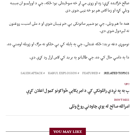
صالح څرګنده کړې: زه او زوی مې لږ څه سوځیدلي یو؛ ځکه، چې د اورلمبو ان ښیښه
ویلې کړه او زما لاس هم یو څه ټپي شوی دی
هغه دا هم ویلي، چې یو شمېر ساتونکي یې خم ټپیان شوي او د ملي امنیت روغتون
ته لیږدول شوي دي.
نوموړي دغه برید؛ ځکه غندلی، چې په پایله کې یې خلکو ته مرګ او ژوبله اوښتې ده.
دا په داسې حال کې ده، چې طالبانو په برید کې لاس لرل رد کړي دي.
SALEH ATTACK
KABUL EXPLOSION
FEATURED
RELATED TOPICS:
UP NEX
رمپ به په نږدې راتلونکي کې د امریکايي ځواکونو کمول اعلان کړي
DON'T MISS
امرالله صالح له یوې چاودنې روغ وتلی
YOU MAY LIKE