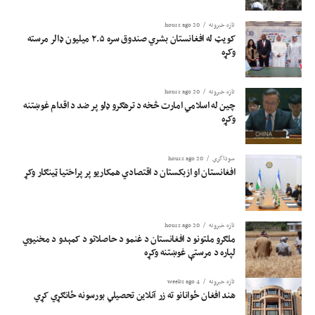
همکارۍ ملاتړ کوي.
تازه خبرونه
20 hours ago
دا څرګندونې داسې مهال کیږي، چې اسلامي امارت په افغانستان کې د ترهګرو ډلو
کویټ له افغانستان بشري صندوق سره ۲.۵ میلیون ډالر مرسته
شتون رد کړی او ټینګار یې کړی، چې د افغانستان خاوره به د هیڅ هېواد د امنیت پر
وکړه
ضد ونه‌کارول شي.
تازه خبرونه
20 hours ago
چین له اسلامي امارت څخه د ترهګرو ډلو پر ضد د اقدام غوښتنه
وکړه
سوداگري
20 hours ago
افغانستان او ازبکستان د اقتصادي همکاریو پر پراختیا ټینګار وکړ
تازه خبرونه
20 hours ago
ملګرو ملتونو د افغانستان د غنمو د حاصلاتو د کمېدو د مخنیوي
لپاره د مرستې غوښتنه وکړه
تازه خبرونه
4 weeks ago
هند افغان ځوانانو ته زر آنلاین تحصیلي بورسونه ځانګړي کړي