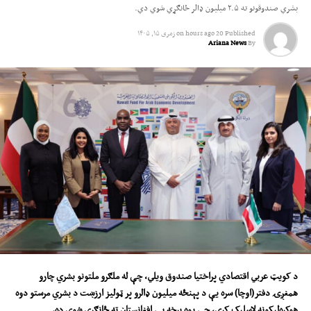
بشري صندوقونو ته ۲.۵ میلیون ډالر ځانګړي شوي دي.
Published
20 hours ago
on
زمری ۱۵, ۱۴۰۵
Ariana News
By
د کویټ عربي اقتصادي پراختیا صندوق
ویلي
، چې
له
ملګرو ملتونو بشري چارو
همغږۍ دفتر(اوچا) سره یې د پ
ې
نځ
ه
میلیون ډالرو پ
ر
ټولیز ارزښت د بشري مرستو دوه
هوکړه‌لیکونه لاسلیک کړي، چې یوه برخه یې افغانستان ته ځانګړې شوې ده
.