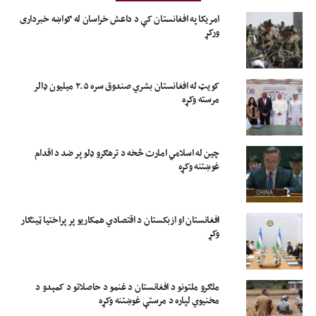
امریکا په افغانستان کې د داعش خراسان له ګواښه خبرداری
ورکړ
کویټ له افغانستان بشري صندوق سره ۲.۵ میلیون ډالر
مرسته وکړه
چین له اسلامي امارت څخه د ترهګرو ډلو پر ضد د اقدام
غوښتنه وکړه
افغانستان او ازبکستان د اقتصادي همکاریو پر پراختیا ټینګار
وکړ
ملګرو ملتونو د افغانستان د غنمو د حاصلاتو د کمېدو د
مخنیوي لپاره د مرستې غوښتنه وکړه