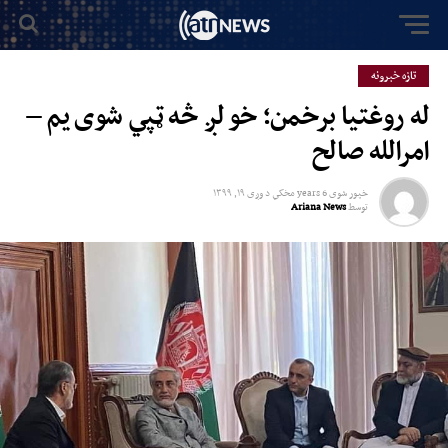
تازه خبرونه
له روغتیا برخمن؛ خو لږ څه ټپي شوی یم –
امرالله صالح
خپور شوی
6 years مخکي
د
وږی ۱۹, ۱۳۹۹
توسط
Ariana News