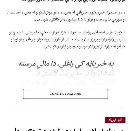
د دې صندوق خپرې شوې خبرپاڼې له مخې، د دغو هوکړه‌لیکونو له مخې د افغانستان
او سوریې بشري صندوقونو ته ۲.۵ میلیون ډالر ځانګړي شوي دي.
د کویټ عربي اقتصادي پراختیا صندوق د څرګندونو له مخې، دا مرستې به د بېړنیو
بشري پروګرامونو او پروژو د تمویل، د حیاتي اړتیاوو د پوره کولو او زیانمنو او اړمنو
کسانو ته د ژوند ژغورونکو مرستو د رسولو لپاره ولګول شي.
په خبرپاڼه کې راغلي، دا مالي مرسته
به د اوچا تر مدیریت لاندې د
افغانستان بشري صندوق ته دا وړتیا
ورکړي، چې بشري کړکېچونو ته په
CONTINUE READING
چټکۍ او ډېرې اغېزمنې همغږۍ
ځواب ووایي، له همکارو بنسټونو
ملاتړ وکړي او د بشري مرستو د
تازه خبرونه
عملیاتو همغږي پیاوړې کړي.