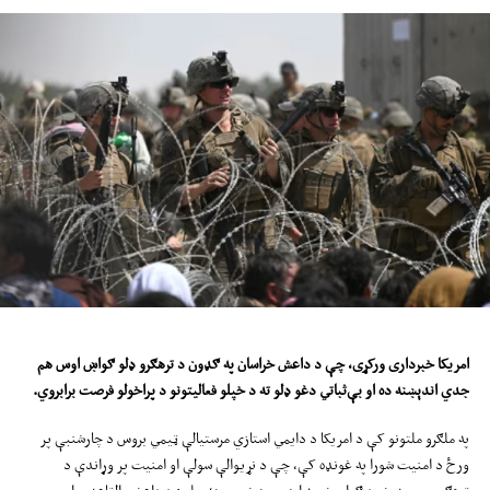
امریکا
خبرداری ورکړی، چې د داعش خراسان په ګډون د ترهګرو ډلو ګواښ ا
وس
هم
جدي اندېښنه ده او بې‌ثباتي دغو ډلو ته د خپلو فعالیتونو د پراخولو فرصت برابروي
.
په ملګرو ملتونو کې د امریکا د دایمي استازي مرستیالې ټیمي بروس د چارشنبې پر
ورځ د امنیت شورا په غونډه کې، چې د نړیوالې سولې او امنیت پر وړاندې د