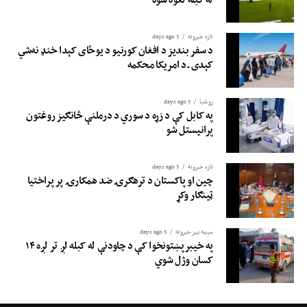
تازه خبرونه
3 days ago
د سفر بندیز د افغان کورنیو د یوځای کېدا خنډ نه‌شي
کېدی ـ د امریکا محکمه
روغتيا
5 days ago
په کابل کې د زړه د سوري د درملنې څانګیز روغتون
پرانیستل شو
تازه خبرونه
3 days ago
چین او پاکستان د ترهګرۍ ضد همکارۍ پر پراختیا
ټینګار وکړ
سیمه ییز خبرونه
5 days ago
په خیبرپښتونخوا کې د چاودنې له کبله لږ تر لږه ۱۴
کسان وژل شوي