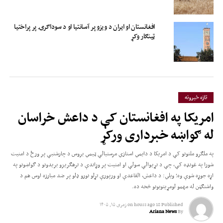
افغانستان او ایران د ویزو پر آسانتیا او د سوداګرۍ پر پراختیا
ټینګار وکړ
تازه خبرونه
امریکا په افغانستان کې د داعش خراسان
له ګواښه خبرداری ورکړ
په ملګرو ملتونو کې د امریکا د دایمي استازي مرستیالې ټیمي بروس د چارشنبې پر ورځ د امنیت
شورا په غونډه کې، چې د نړیوالې سولې او امنیت پر وړاندې د ترهګریزو بریدونو د ګواښونو په
اړه جوړه شوې وه؛ ویلي: د داعش، القاعدې او ورپورې تړلو نورو ډلو پر ضد مبارزه اوس هم د
واشنګټن له مهمو لومړیتوبونو څخه ده.
Published
18 hours ago
on
زمری ۱۵, ۱۴۰۵
Ariana News
By