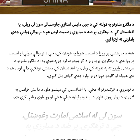
د ملګرو ملتونو په
ټولنه
کې د چین دایمي استازي
چارسمبالي
سون لي ویلي، په
افغانستان کې د ترهګرۍ پر ضد د مبارزې وضعیت ا
وس
هم د نړیوالې ټولنې جدي
پاملرنې ته اړتیا لري
.
هغه د چارشنبې پر ورځ د امنیت شورا په غونډه کې، چې د نړیوالې سولې او امنیت
پر وړاندې د ترهګریزو بریدونو د ګواښونو په اړه جوړه شوې وه؛ د ملګرو ملتونو د
سرمنشي راپور ته په نغوته کې ویلي، په افغانستان کې میشتې ترهګرې ډلې اوس هم د
دې هېواد او ګاونډ هېوادونو لپاره جدي ګواښ بلل کېږي.
د نوموړي د څرګندونو له مخې، په افغانستان کې میشتو ډلو، د داعش خراسان په
ګډون، د پولو پورې غاړې د بریدونو لپاره خپلې هڅې او وړتیاوې زیاتې کړې دي.
سون لي له اسلامي امارت وغوښتل،
چې د ترهګرۍ پر ضد د مبارزې په
برخه کې پخپلو ژمنو عمل وکړي او