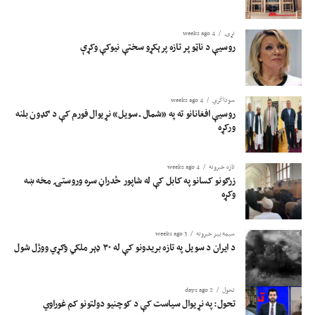
نړۍ
4 weeks ago
روسیې د ناټو پر تازه پرېکړو سختې نیوکې وکړې
سوداگري
4 weeks ago
روسیې افغانانو ته په «شمال ـ سویل» نړیوال فورم کې د ګډون بلنه
ورکړه
تازه خبرونه
4 weeks ago
زرګونو کسانو په کابل کې له شاپور ځدراڼ سره وروستۍ مخه ښه
وکړه
سیمه ییز خبرونه
3 weeks ago
د ایران د سویل په تازه بریدونو کې له ۳۰ ډېر ملکي وګړي ووژل شول
تحول
2 days ago
تحول: په نړیوال سیاست کې د کوچنیو دولتونو کم غوراوي