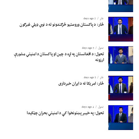
څار
2 days ago
څار: د پاکستان وروستیو څرګندونو ته د نوي ډیلي غبرګون
تحول
3 days ago
تحول: د افغانستان په اړه د چین او پاکستان د امنیتي مشورې
ارزونه
څار
3 days ago
څار: امریکا ته د ایران خبرداری
تحول
4 days ago
تحول: په خیبر پښتونخوا کې د امنیتي بحران چټکېدا