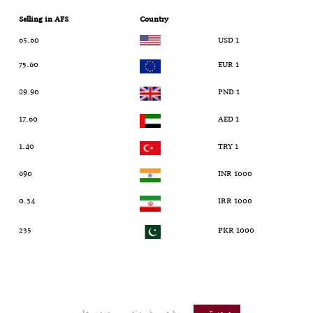
Selling in AFS
Country
65.60
1 USD
75.60
1 EUR
89.90
1 PND
17.60
1 AED
1.40
1 TRY
690
1000 INR
0.34
1000 IRR
235
1000 PKR