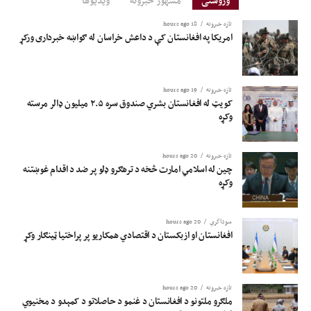
وروستی
مشهور خبرونه
ویدیوها
تازه خبرونه
18 hours ago
امریکا په افغانستان کې د داعش خراسان له ګواښه خبرداری ورکړ
تازه خبرونه
19 hours ago
کویټ له افغانستان بشري صندوق سره ۲.۵ میلیون ډالر مرسته
وکړه
تازه خبرونه
20 hours ago
چین له اسلامي امارت څخه د ترهګرو ډلو پر ضد د اقدام غوښتنه
وکړه
سوداگري
20 hours ago
افغانستان او ازبکستان د اقتصادي همکاریو پر پراختیا ټینګار وکړ
تازه خبرونه
20 hours ago
ملګرو ملتونو د افغانستان د غنمو د حاصلاتو د کمېدو د مخنیوي