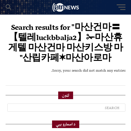
Search results for "마산건마〓
【텔레luckbbalja2】✁마산휴
게텔 마산건마 마산키스방 마
산립카페✶마산아로마"
Sorry, your search did not match any entries.
لټون
د اسعارو بیې